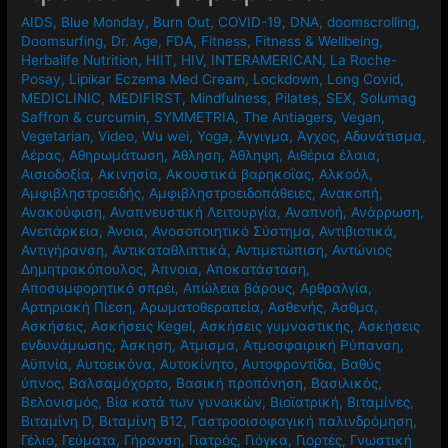
AIDS
,
Blue Monday
,
Burn Out
,
COVID-19
,
DNA
,
doomscrolling
,
Doomsurfing
,
Dr. Age
,
FDA
,
Fitness
,
Fitness & Wellbeing
,
Herbalife Nutrition
,
HIIT
,
HIV
,
INTERAMERICAN
,
La Roche-
Posay
,
Lipikar Eczema Med Cream
,
Lockdown
,
Long Covid
,
MEDICLINIC
,
MEDIFIRST
,
Mindfulness
,
Pilates
,
SEX
,
Solumag
Saffron & curcumin
,
SYMMETRIA
,
The Antiagers
,
Vegan
,
Vegetarian
,
Video
,
Wu wei
,
Yoga
,
Άγγιγμα
,
Άγχος
,
Αδυνάτισμα
,
Αέρας
,
Αθηρωμάτωση
,
Άθληση
,
Άθληψη
,
Αιθέρια έλαια
,
Αισιοδοξία
,
Ακινησία
,
Ακουστικά βαρηκοΐας
,
Αλκοόλ
,
Αμφιβληστροειδής
,
Αμφιβληστροειδοπάθειες
,
Ανακοπή
,
Ανακούφιση
,
Αναπνευστική Λειτουργία
,
Αναπνοή
,
Ανάρρωση
,
Ανεπάρκεια
,
Άνοια
,
Ανοσοποιητικό Σύστημα
,
Αντιβιοτικά
,
Αντιγήρανση
,
Αντικαταθλιπτικά
,
Αντιμετώπιση
,
Αντώνιος
Δημητρακόπουλος
,
Άπνοια
,
Αποκατάσταση
,
Αποσυμφορητικό σπρέι
,
Απώλεια βάρους
,
Αρθραλγία
,
Αρτηριακή Πίεση
,
Αρωματοθεραπεία
,
Ασθενής
,
Άσθμα
,
Ασκήσεις
,
Ασκήσεις Kegel
,
Ασκήσεις γυμναστικής
,
Ασκήσεις
ενδυνάμωσης
,
Άσκηση
,
Άτμισμα
,
Ατμοσφαιρική Ρύπανση
,
Αϋπνία
,
Αυτοεικόνα
,
Αυτοκίνητο
,
Αυτοφροντίδα
,
Βαθύς
ύπνος
,
Βαλσαμόχορτο
,
Βασική προπόνηση
,
Βασιλικός
,
Βελονισμός
,
Βία κατά των γυναικών
,
Βιοϊατρική
,
Βιταμίνες
,
Βιταμίνη D
,
Βιταμίνη Β12
,
Γαστροοισοφαγική παλινδρόμηση
,
Γέλιο
,
Γεύματα
,
Γήρανση
,
Γιατρός
,
Γιόγκα
,
Γιορτές
,
Γνωστική