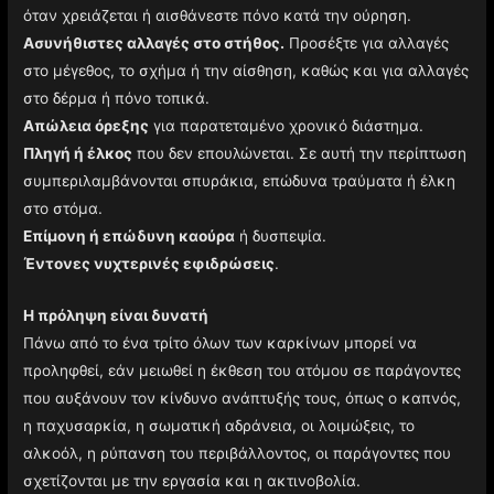
όταν χρειάζεται ή αισθάνεστε πόνο κατά την ούρηση.
Ασυνήθιστες αλλαγές στο στήθος.
Προσέξτε για αλλαγές
στο μέγεθος, το σχήμα ή την αίσθηση, καθώς και για αλλαγές
στο δέρμα ή πόνο τοπικά.
Απώλεια όρεξης
για παρατεταμένο χρονικό διάστημα.
Πληγή ή έλκος
που δεν επουλώνεται. Σε αυτή την περίπτωση
συμπεριλαμβάνονται σπυράκια, επώδυνα τραύματα ή έλκη
στο στόμα.
Επίμονη ή επώδυνη καούρα
ή δυσπεψία.
Έντονες νυχτερινές εφιδρώσεις
.
Η πρόληψη είναι δυνατή
Πάνω από το ένα τρίτο όλων των καρκίνων μπορεί να
προληφθεί, εάν μειωθεί η έκθεση του ατόμου σε παράγοντες
που αυξάνουν τον κίνδυνο ανάπτυξής τους, όπως ο καπνός,
η παχυσαρκία, η σωματική αδράνεια, οι λοιμώξεις, το
αλκοόλ, η ρύπανση του περιβάλλοντος, οι παράγοντες που
σχετίζονται με την εργασία και η ακτινοβολία.