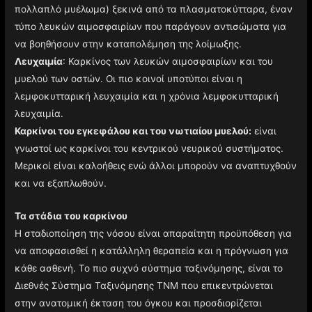
πολλαπλό μυέλωμα) ξεκινά από τα πλασματοκύτταρα, έναν
τύπο λευκών αιμοσφαιρίων που παράγουν αντισώματα για
να βοηθήσουν στην καταπολέμηση της λοίμωξης.
Λευχαιμία
: Καρκίνος των λευκών αιμοσφαιρίων και του
μυελού των οστών. Οι πιο κοινοί υποτύποι είναι η
λεμφοκυτταρική λευχαιμία και η χρόνια λεμφοκυτταρική
λευχαιμία.
Καρκίνοι του εγκεφάλου και του νωτιαίου μυελού:
είναι
γνωστοί ως καρκίνοι του κεντρικού νευρικού συστήματος.
Μερικοί είναι καλοήθεις ενώ άλλοι μπορούν να αναπτυχθούν
και να εξαπλωθούν.
Τα στάδια του καρκίνου
Η σταδιοποίηση της νόσου είναι απαραίτητη προϋπόθεση για
να αποφασισθεί η κατάλληλη θεραπεία και η πρόγνωση για
κάθε ασθενή. Το πιο συχνό σύστημα ταξινόμησης, είναι το
Διεθνές Σύστημα Ταξινόμησης TNM που επικεντρώνεται
στην ανατομική έκταση του όγκου και προσδιορίζεται