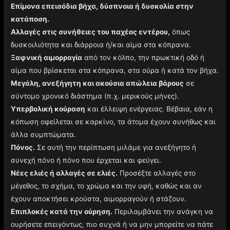
Επίμονα επεισόδια βήχα, δύσπνοια ή δυσκολία στην
κατάποση.
Αλλαγές στις συνήθειες του παχέος εντέρου,
όπως
δυσκοιλιότητα και διάρροια ή/και αίμα στα κόπρανα.
Ξαφνική αιμορραγία
από τον κόλπο, την πρωκτική οδό ή
αίμα που βρίσκεται στα κόπρανα, στα ούρα ή κατά τον βήχα.
Μεγάλη, ανεξήγητη και ακούσια απώλεια βάρους
σε
σύντομο χρονικό διάστημα (π.χ. μερικούς μήνες).
Υπερβολική κούραση
και έλλειψη ενέργειας. Βέβαια, εάν η
κόπωση οφείλεται σε καρκίνο, τα άτομα έχουν συνήθως και
άλλα συμπτώματα.
Πόνος.
Σε αυτή την περίπτωση μιλάμε για ανεξήγητο ή
συνεχή πόνο ή πόνο που έρχεται και φεύγει.
Νέες ελιές ή αλλαγές σε ελιές.
Προσέξτε αλλαγές στο
μέγεθος, το σχήμα, το χρώμα και την υφή, καθώς και αν
έχουν αποκτήσει κρούστα, αιμορραγούν ή στάζουν.
Επιπλοκές κατά την ούρηση.
Περιλαμβάνει την ανάγκη να
ουρήσετε επειγόντως, πιο συχνά ή να μην μπορείτε να πάτε