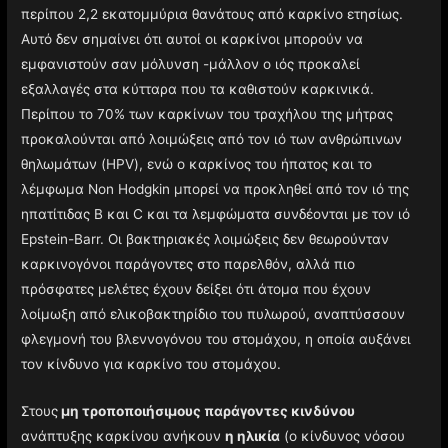
περίπου 2,2 εκατομμύρια θανάτους από καρκίνο ετησίως.
Αυτό δεν σημαίνει ότι αυτοί οι καρκίνοι μπορούν να
εμφανιστούν σαν μόλυνση -μάλλον ο ιός προκαλεί
εξαλλαγές στα κύτταρα που τα καθιστούν καρκινικά.
Περίπου το 70% των καρκίνων του τραχήλου της μήτρας
προκαλούνται από λοιμώξεις από τον ιό των ανθρώπινων
θηλωμάτων (HPV), ενώ ο καρκίνος του ήπατος και το
λέμφωμα Non Hodgkin μπορεί να προκληθεί από τον ιό της
ηπατίτιδας Β και C και τα λεμφώματα συνδέονται με τον ιό
Epstein-Barr. Οι βακτηριακές λοιμώξεις δεν θεωρούνταν
καρκινογόνοι παράγοντες στο παρελθόν, αλλά πιο
πρόσφατες μελέτες έχουν δείξει ότι άτομα που έχουν
λοίμωξη από ελικοβακτηρίδιο του πυλωρού, αναπτύσσουν
φλεγμονή του βλεννογόνου του στομάχου, η οποία αυξάνει
τον κίνδυνο για καρκίνο του στομάχου.
Στους
μη τροποποιήσιμους παράγοντες κινδύνου
ανάπτυξης καρκίνου ανήκουν
η ηλικία
(ο κίνδυνος νόσου