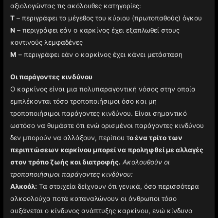
αξιολογώντας τις ακόλουθες κατηγορίες:
T
– περιγράφει το μέγεθος του κύριου (πρωτοπαθούς) όγκου
N
– περιγράφει εάν ο καρκίνος έχει εξαπλωθεί στους
κοντινούς λεμφαδένες
M
– περιγράφει εάν ο καρκίνος έχει κάνει μετάσταση
Οι παράγοντες κινδύνου
Ο καρκίνος είναι μια πολυπαραγοντική νόσος στην οποία
εμπλέκονται τόσο τροποποιήσιμοι όσο και μη
τροποποιήσιμοι παράγοντες κινδύνου. Είναι σημαντικό
ωστόσο να θυμάστε ότι ενώ ορισμένοι παράγοντες κινδύνου
δεν μπορούν να αλλάξουν, περίπου τ
ο ένα τρίτο των
περιπτώσεων καρκίνου μπορεί να προληφθεί με αλλαγές
στον τρόπο ζωής και διατροφής.
Ακολουθούν οι
τροποποιήσιμοι παράγοντες κινδύνου:
Αλκοόλ:
Τα στοιχεία δείχνουν ότι γενικά, όσο περισσότερα
αλκοολούχα ποτά καταναλώνουν οι άνθρωποι τόσο
αυξάνεται ο κίνδυνος ανάπτυξης καρκίνου, ενώ κίνδυνο