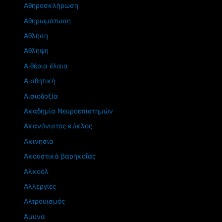
Αθηροσκλήρωση
Αθηρωμάτωση
Άθληση
Άθληψη
Αιθέρια έλαια
Αισθητική
Αισιοδοξία
Ακαδημία Νευροεπιστημών
Ακανόνιστος κύκλος
Ακινησία
Ακουστικά βαρηκοΐας
Αλκοόλ
Αλλεργίες
Αλτρουισμός
Άμυνα