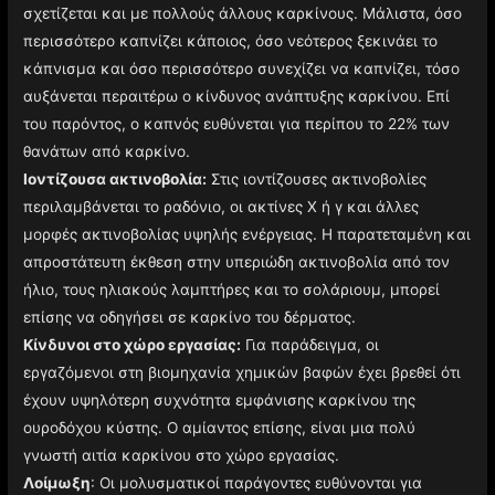
σχετίζεται και με πολλούς άλλους καρκίνους. Μάλιστα, όσο
περισσότερο καπνίζει κάποιος, όσο νεότερος ξεκινάει το
κάπνισμα και όσο περισσότερο συνεχίζει να καπνίζει, τόσο
αυξάνεται περαιτέρω ο κίνδυνος ανάπτυξης καρκίνου. Επί
του παρόντος, ο καπνός ευθύνεται για περίπου το 22% των
θανάτων από καρκίνο.
Ιοντίζουσα ακτινοβολία:
Στις ιοντίζουσες ακτινοβολίες
περιλαμβάνεται το ραδόνιο, οι ακτίνες Χ ή γ και άλλες
μορφές ακτινοβολίας υψηλής ενέργειας. Η παρατεταμένη και
απροστάτευτη έκθεση στην υπεριώδη ακτινοβολία από τον
ήλιο, τους ηλιακούς λαμπτήρες και το σολάριουμ, μπορεί
επίσης να οδηγήσει σε καρκίνο του δέρματος.
Κίνδυνοι στο χώρο εργασίας:
Για παράδειγμα, οι
εργαζόμενοι στη βιομηχανία χημικών βαφών έχει βρεθεί ότι
έχουν υψηλότερη συχνότητα εμφάνισης καρκίνου της
ουροδόχου κύστης. Ο αμίαντος επίσης, είναι μια πολύ
γνωστή αιτία καρκίνου στο χώρο εργασίας.
Λοίμωξη
: Οι μολυσματικοί παράγοντες ευθύνονται για