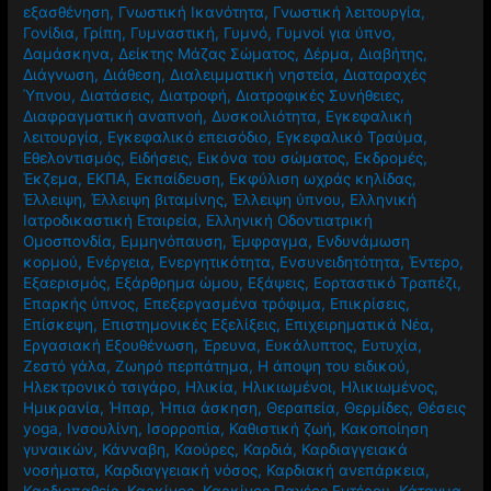
εξασθένηση
,
Γνωστική Ικανότητα
,
Γνωστική λειτουργία
,
Γονίδια
,
Γρίπη
,
Γυμναστική
,
Γυμνό
,
Γυμνοί για ύπνο
,
Δαμάσκηνα
,
Δείκτης Μάζας Σώματος
,
Δέρμα
,
Διαβήτης
,
Διάγνωση
,
Διάθεση
,
Διαλειμματική νηστεία
,
Διαταραχές
Ύπνου
,
Διατάσεις
,
Διατροφή
,
Διατροφικές Συνήθειες
,
Διαφραγματική αναπνοή
,
Δυσκοιλιότητα
,
Εγκεφαλική
λειτουργία
,
Εγκεφαλικό επεισόδιο
,
Εγκεφαλικό Τραύμα
,
Εθελοντισμός
,
Ειδήσεις
,
Εικόνα του σώματος
,
Εκδρομές
,
Έκζεμα
,
ΕΚΠΑ
,
Εκπαίδευση
,
Εκφύλιση ωχράς κηλίδας
,
Έλλειψη
,
Έλλειψη βιταμίνης
,
Έλλειψη ύπνου
,
Ελληνική
Ιατροδικαστική Εταιρεία
,
Ελληνική Οδοντιατρική
Ομοσπονδία
,
Εμμηνόπαυση
,
Έμφραγμα
,
Ενδυνάμωση
κορμού
,
Ενέργεια
,
Ενεργητικότητα
,
Ενσυνειδητότητα
,
Έντερο
,
Εξαερισμός
,
Εξάρθρημα ώμου
,
Εξάψεις
,
Εορταστικό Τραπέζι
,
Επαρκής ύπνος
,
Επεξεργασμένα τρόφιμα
,
Επικρίσεις
,
Επίσκεψη
,
Επιστημονικές Εξελίξεις
,
Επιχειρηματικά Νέα
,
Εργασιακή Εξουθένωση
,
Έρευνα
,
Ευκάλυπτος
,
Ευτυχία
,
Ζεστό γάλα
,
Ζωηρό περπάτημα
,
Η άποψη του ειδικού
,
Ηλεκτρονικό τσιγάρο
,
Ηλικία
,
Ηλικιωμένοι
,
Ηλικιωμένος
,
Ημικρανία
,
Ήπαρ
,
Ήπια άσκηση
,
Θεραπεία
,
Θερμίδες
,
Θέσεις
yoga
,
Ινσουλίνη
,
Ισορροπία
,
Καθιστική ζωή
,
Κακοποίηση
γυναικών
,
Κάνναβη
,
Καούρες
,
Καρδιά
,
Καρδιαγγειακά
νοσήματα
,
Καρδιαγγειακή νόσος
,
Καρδιακή ανεπάρκεια
,