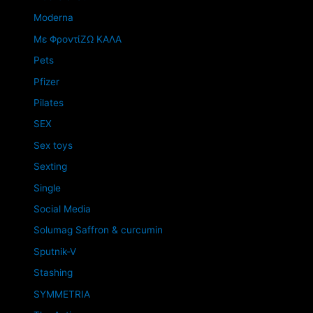
Moderna
Mε ΦροντίΖΩ ΚΑΛΑ
Pets
Pfizer
Pilates
SEX
Sex toys
Sexting
Single
Social Media
Solumag Saffron & curcumin
Sputnik-V
Stashing
SYMMETRIA