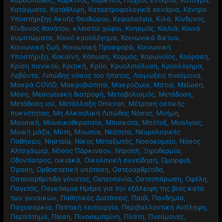
Καρδιοπαθείς
,
Καρκίνος
,
Καρκίνος Παχέος Εντέρου
,
Κάταγμα
,
Κατάγματα
,
Κατάθλιψη
,
Καταστροφολογικά σενάρια
,
Κέντρα
Υποστήριξης Ακοής Θεοδώρου
,
Κεφαλαλγία
,
Κιλά
,
Κίνδυνος
,
Κίνδυνος θανάτου
,
κλειστοί χώροι
,
Κνησμός
,
Κοιλιά
,
Κοινά
συμπτώματα
,
Κοινό κρυολόγημα
,
Κοινωνικά δίκτυα
,
Κοινωνική ζωή
,
Κοινωνική Προσφορά
,
Κοινωνική
Υποστήριξη
,
Κοκαϊνη
,
Κόπωση
,
Κορμός
,
Κορωνοϊός
,
Κούραση
,
Κρίση πανικού
,
Κριτική
,
Κρύο
,
Κρυολιπόλυση
,
Κρυολόγημα
,
Λεβάντα
,
Λιπώδης νόσος του ήπατος
,
Λοιμώξεις πνεύμονα
,
Μακρά COVID
,
Μακροβιότητα
,
Μακροζωία
,
Μάτια
,
Μείωση
,
Μέση
,
Μεσογειακή διατροφή
,
Μεταβολισμός
,
Μετάδοση
,
Μετάδοση ιού
,
Μετάλλαξη Omicron
,
Μέτρηση οστικής
πυκνότητας
,
Μη Αλκοολική Λιπώδης Νόσος
,
Μνήμη
,
Μουσική
,
Μουσικοθεραπεία
,
Μπισκότα
,
Μπότοξ
,
Μυαλγίες
,
Μυική μάζα
,
Μύτη
,
Μυωπία
,
Νεότητα
,
Νευρολογικές
Παθήσεις
,
Νηστεία
,
Νίκος Μεταξωτός
,
Νοσοκομείο
,
Νόσος
Αλτσχάιμερ
,
Νόσος Πάρκινσον
,
Ντροπή
,
Ξηροδερμία
,
Οδοντίατρος
,
οικιακά
,
Οικολογική συνείδηση
,
Ομορφιά
,
Όραση
,
Ορθοστατική υπόταση
,
Οστεοαρθρίτιδα
,
Οστεοαρθρίτιδα γόνατος
,
Οστεοπενία
,
Οστεοπόρωση
,
Οφέλη
,
Παγετός
,
Παγκόσμια Ημέρα για την εξάλειψη της βίας κατά
των γυναικών
,
Παθητικές Διατάσεις
,
Παιδί
,
Πανδημία
,
Παχυσαρκία
,
Πεπτική λειτουργία
,
Περιβαλλοντική Αντίληψη
,
Περπάτημα
,
Πίεση
,
Πινοσεμπρίνη
,
Πλάτη
,
Πνεύμονες
,