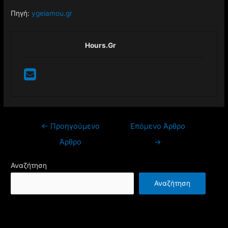
Πηγή:
ygeiamou.gr
Hours.gr
Πλοήγηση
←
Προηγούμενο
Επόμενο Άρθρο
άρθρων
Άρθρο
→
Αναζήτηση
Αναζήτηση