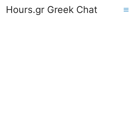
Hours.gr Greek Chat
Ma
Me