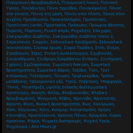
Πνευμονική θρομβοεμβολή
,
Πνευμονική Ίνωση
,
Πολιτική
Υγείας
,
Πονόδοντος
,
Πόνοι περιόδου
,
Πονοκέφαλος
,
Πόνος
στα γόνατα
,
Πόνος στη μέση
,
Πόνος στην πλάτη
,
Πόνος στον
αυχένα
,
Πρεσβυωπία
,
Προκαταλήψεις
,
Προπόνηση
,
Προπόνηση cardio
,
Προστασία
,
Πρόσωπο
,
Πρόωρος θάνατος
,
Πυρετός
,
Πυρήνας
,
Ρινικό σπρέι
,
Ροχαλητό
,
Σάκχαρο
,
Σακχαρώδης Διαβήτης
,
Σακχαρώδης Διαβήτης τύπου 2
,
Σαρκοπενία
,
Σαφράν
,
Σεξουαλικά προβήματα
,
Σεξουαλική
Ικανοποίηση
,
Σούπερ ήρωες
,
Σοφία Περδίκη
,
Σπίτι
,
Στόμα
,
Στραβισμός
,
Στρες
,
Στυτική Δυσλειτουργία
,
Συμβουλές
,
Συναισθήματα
,
Σύνδρομο Ευερέθιστου Εντέρου
,
Συντήρηση
,
Σχέσεις
,
Σχιζοφρένεια
,
Σωματική Άσκηση
,
Σωματική
δραστηριότητα
,
Σωματικό βάρος
,
Ταξίδια
,
Τεστ
,
Τεστ
κοπώσεως
,
Τηλεόραση
,
Τόνωση
,
Τριγλυκερίδια
,
Τρόποι
μετάδοσης
,
Υαλουρονικό οξύ
,
Υγεία
,
Υπέρταση
,
Υπερφαγία
,
Ύπνος
,
Υποστήριξη
,
υψηλής έντασης διαλειμματική
προπόνηση
,
Φαγητό
,
Φιλίες
,
Φλαβονοειδές
,
Φλεβική
θρομβοεμβολή
,
Φλεγμονή
,
Φόβος
,
Φροντίδα
,
Φροντιστής
,
Φρούτα
,
Φύση
,
Φυσική δραστηριότητα
,
Φως
,
Χαλάρωση
,
Χάπι
,
Χειμώνας
,
Χιόνι
,
Χιούμορ
,
Χοληστερόλη
,
Χρήση
κάνναβης
,
Χριστούγεννα
,
Χρόνιος Πόνος
,
Χρώματα
,
Χώροι
πρασίνου
,
Ψάρια
,
Ψυχικές διαταραχές
,
Ψυχική Υγεία
,
Ψυχολογία
/ Από
Hours.gr