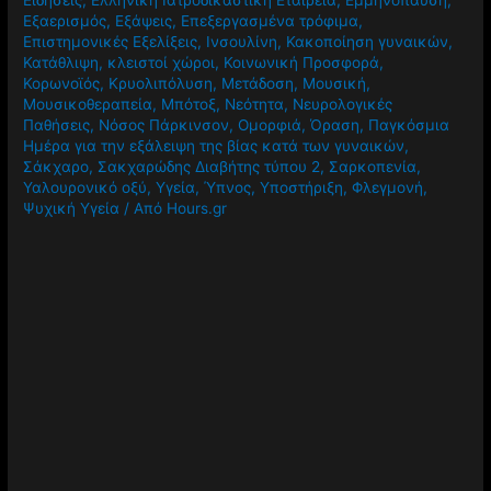
Εξαερισμός
,
Εξάψεις
,
Επεξεργασμένα τρόφιμα
,
Επιστημονικές Εξελίξεις
,
Ινσουλίνη
,
Κακοποίηση γυναικών
,
Κατάθλιψη
,
κλειστοί χώροι
,
Κοινωνική Προσφορά
,
Κορωνοϊός
,
Κρυολιπόλυση
,
Μετάδοση
,
Μουσική
,
Μουσικοθεραπεία
,
Μπότοξ
,
Νεότητα
,
Νευρολογικές
Παθήσεις
,
Νόσος Πάρκινσον
,
Ομορφιά
,
Όραση
,
Παγκόσμια
Ημέρα για την εξάλειψη της βίας κατά των γυναικών
,
Σάκχαρο
,
Σακχαρώδης Διαβήτης τύπου 2
,
Σαρκοπενία
,
Υαλουρονικό οξύ
,
Υγεία
,
Ύπνος
,
Υποστήριξη
,
Φλεγμονή
,
Ψυχική Υγεία
/ Από
Hours.gr