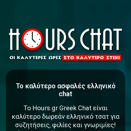
To καλύτερο
α
σ
φ
α
λ
έ
ς
ελληνικό
chat
Το Hours.gr Greek Chat είναι
καλύτερο δωρεάν ελληνικό τσατ για
συζητήσεις, φιλίες και γνωριμίες!