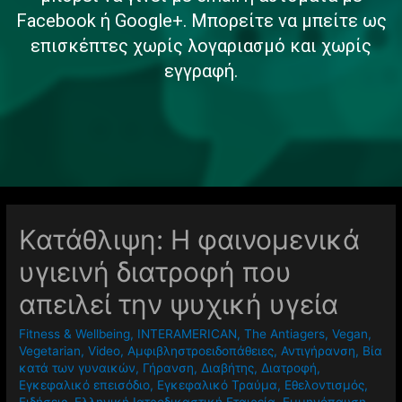
Facebook ή Google+. Μπορείτε να μπείτε ως
επισκέπτες χωρίς λογαριασμό και χωρίς
εγγραφή.
Κατάθλιψη: Η φαινομενικά
υγιεινή διατροφή που
απειλεί την ψυχική υγεία
Fitness & Wellbeing
,
INTERAMERICAN
,
The Antiagers
,
Vegan
,
Vegetarian
,
Video
,
Αμφιβληστροειδοπάθειες
,
Αντιγήρανση
,
Βία
κατά των γυναικών
,
Γήρανση
,
Διαβήτης
,
Διατροφή
,
Εγκεφαλικό επεισόδιο
,
Εγκεφαλικό Τραύμα
,
Εθελοντισμός
,
Ειδήσεις
,
Ελληνική Ιατροδικαστική Εταιρεία
,
Εμμηνόπαυση
,