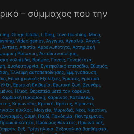
αρικό – σύμμαχος που την
being
,
Gingo biloba
,
Lifting
,
Love bombing
,
Maca
,
ashing
,
Video games
,
Άγγιγμα
,
Αγκαλιά
,
Άγχος
,
,
Άντρες
,
Απιστία
,
Αρρενωπότητα
,
Αρτηριακή
φαιρική Ρύπανση
,
Αυτοϊκανοποίηση
,
ακή κολπίτιδα
,
Βρέφος
,
Γονείς
,
Γονιμότητα
,
φή
,
Δυσλειτουργία
,
Εγκεφαλικό επεισόδιο
,
Εθισμός
,
τιση
,
Έλλειψη αυτοπεποίθησης
,
Εμμηνόπαυση
,
διο
,
Επιστημονικές Εξελίξεις
,
Έρωτας
,
Ερωτικά
 έλξη
,
Ερωτική Επιθυμία
,
Ερωτική ζωή
,
Ζευγάρι
,
ωμένοι
,
Ήλιος
,
Θεραπεία μετά τον καρκίνο
,
,
Καρδιακή Προσβολή
,
Καρκίνος
,
Κατάθλιψη
,
ματος
,
Κορωνοϊός
,
Κριτική
,
Κρόκος
,
Λίμπιντο
,
νιαίος κύκλος
,
Μοιχεία
,
Μυρωδιά
,
Νέοι
,
Νικοτίνη
,
,
Οργασμός
,
Οσμή
,
Παιδί
,
Πανδημία
,
Παντρεμένοι
,
Προσωπικότητα
,
Πρόωρος θάνατος
,
Πρωινό σεξ
,
Σαφράν
,
Σεξ. Τρίτη ηλικία
,
Σεξουαλικά βοηθήματα
,