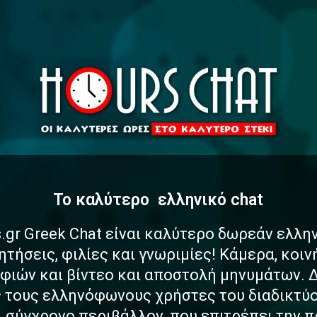
To καλύτερο
α
σ
φ
α
λ
έ
ελληνικό chat
.gr Greek Chat είναι καλύτερο δωρεάν ελλη
ητήσεις, φιλίες και γνωριμίες! Κάμερα, κοι
ιών και βίντεο και αποστολή μηνυμάτων. 
ς τους ελληνόφωνους χρήστες του διαδικτύο
αι σύγχρονο περιβάλλον, που επιτρέπει την 