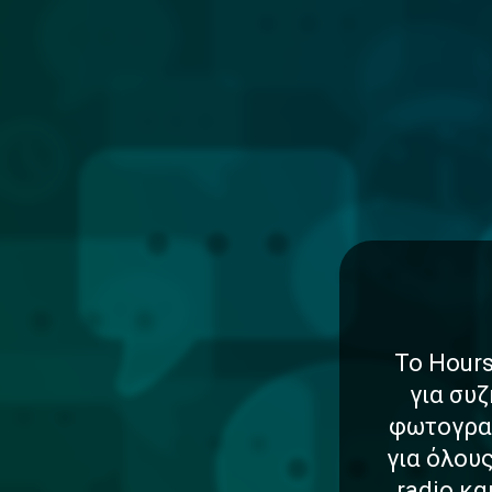
Το Hours
για συζ
φωτογραφ
για όλου
radio κ