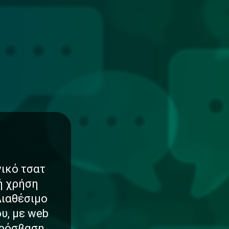
νικό τσατ
νή χρήση
Διαθέσιμο
υ, με web
πρόσβαση