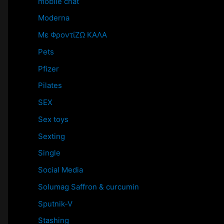
mobile chat
Moderna
Mε ΦροντίΖΩ ΚΑΛΑ
Pets
Pfizer
Pilates
SEX
Sex toys
Sexting
Single
Social Media
Solumag Saffron & curcumin
Sputnik-V
Stashing