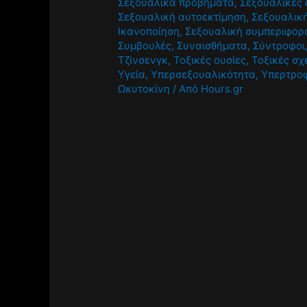
Σεξουαλικά προβήματα
,
Σεξουαλικές 
Σεξουαλική αυτοεκτίμηση
,
Σεξουαλική
Ικανοποίηση
,
Σεξουαλική συμπεριφορ
Συμβουλές
,
Συναισθήματα
,
Σύντροφοι
Τζίνσενγκ
,
Τοξικές ουσίες
,
Τοξικές σχ
Υγεία
,
Υπερσεξουαλικότητα
,
Υπερτρο
Ωκυτοκίνη
/ Από
Hours.gr