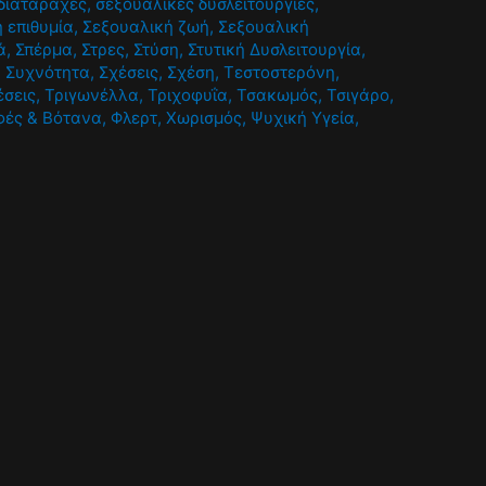
διαταραχές
,
σεξουαλικές δυσλειτουργίες
,
 επιθυμία
,
Σεξουαλική ζωή
,
Σεξουαλική
ά
,
Σπέρμα
,
Στρες
,
Στύση
,
Στυτική Δυσλειτουργία
,
,
Συχνότητα
,
Σχέσεις
,
Σχέση
,
Τεστοστερόνη
,
έσεις
,
Τριγωνέλλα
,
Τριχοφυΐα
,
Τσακωμός
,
Τσιγάρο
,
φές & Βότανα
,
Φλερτ
,
Χωρισμός
,
Ψυχική Υγεία
,