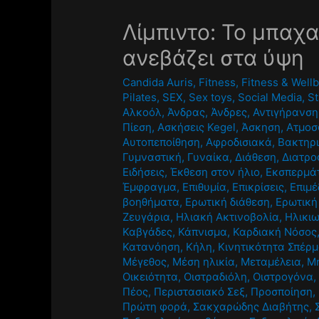
Λίμπιντο: Το μπαχ
ανεβάζει στα ύψη
Candida Auris
,
Fitness
,
Fitness & Well
Pilates
,
SEX
,
Sex toys
,
Social Media
,
St
Αλκοόλ
,
Άνδρας
,
Άνδρες
,
Αντιγήρανση
Πίεση
,
Ασκήσεις Kegel
,
Άσκηση
,
Ατμοσ
Αυτοπεποίθηση
,
Αφροδισιακά
,
Βακτηρι
Γυμναστική
,
Γυναίκα
,
Διάθεση
,
Διατρο
Ειδήσεις
,
Έκθεση στον ήλιο
,
Εκσπερμά
Έμφραγμα
,
Επιθυμία
,
Επικρίσεις
,
Επιμέ
βοηθήματα
,
Ερωτική διάθεση
,
Ερωτική
Ζευγάρια
,
Ηλιακή Ακτινοβολία
,
Ηλικι
Καβγάδες
,
Κάπνισμα
,
Καρδιακή Νόσος
Κατανόηση
,
Κήλη
,
Κινητικότητα Σπέρ
Μέγεθος
,
Μέση ηλικία
,
Μεταμέλεια
,
Μη
Οικειότητα
,
Οιστραδιόλη
,
Οιστρογόνα
Πέος
,
Περιστασιακό Σεξ
,
Προσποίηση
,
Πρώτη φορά
,
Σακχαρώδης Διαβήτης
,