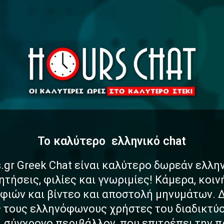
To καλύτερο
α
σ
φ
α
λ
έ
ελληνικό chat
.gr Greek Chat είναι καλύτερο δωρεάν ελλη
ητήσεις, φιλίες και γνωριμίες! Κάμερα, κοι
ιών και βίντεο και αποστολή μηνυμάτων. 
ς τους ελληνόφωνους χρήστες του διαδικτύο
αι σύγχρονο περιβάλλον, που επιτρέπει την 