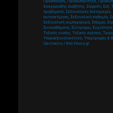
Προσποίηση
,
Προσωπικότητα
,
Πρόσωπ
Σακχαρώδης Διαβήτης
,
Σαφράν
,
Σεξ. 
προβήματα
,
Σεξουαλικές διαταραχές
,
αυτοεκτίμηση
,
Σεξουαλική επιθυμία
,
Σ
Σεξουαλική συμπεριφορά
,
Σπέρμα
,
Στ
Συναισθήματα
,
Σύντροφοι
,
Συχνότητα
Τοξικές ουσίες
,
Τοξικές σχέσεις
,
Τριγ
Υπερσεξουαλικότητα
,
Υπερτροφές & 
Ωκυτοκίνη
/ Από
Hours.gr