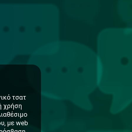
νικό τσατ
νή χρήση
Διαθέσιμο
υ, με web
πρόσβαση