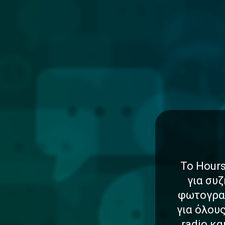
Το Hours
για συζ
φωτογραφ
για όλου
radio κ