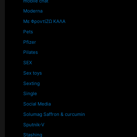
mobile chat
Moderna
Mε ΦροντίΖΩ ΚΑΛΑ
Pets
Pfizer
Pilates
SEX
Sex toys
Sexting
Single
Social Media
Solumag Saffron & curcumin
Sputnik-V
Stashing