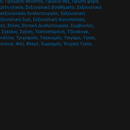
ο
,
Πρόωρος θάνατος
,
Πρωινό σεξ
,
Πρώτη φορά
,
Τρίτη ηλικία
,
Σεξουαλικά βοηθήματα
,
Σεξουαλικά
σεξουαλικές δυσλειτουργίες
,
Σεξουαλική
εξουαλική ζωή
,
Σεξουαλική Ικανοποίηση
,
ρες
,
Στύση
,
Στυτική Δυσλειτουργία
,
Συμβουλές
,
,
Σχέσεις
,
Σχέση
,
Τεστοστερόνη
,
Τζίνσενγκ
,
ωνέλλα
,
Τριχοφυΐα
,
Τσακωμός
,
Τσιγάρο
,
Υγεία
,
Βότανα
,
Φιλί
,
Φλερτ
,
Χωρισμός
,
Ψυχική Υγεία
,