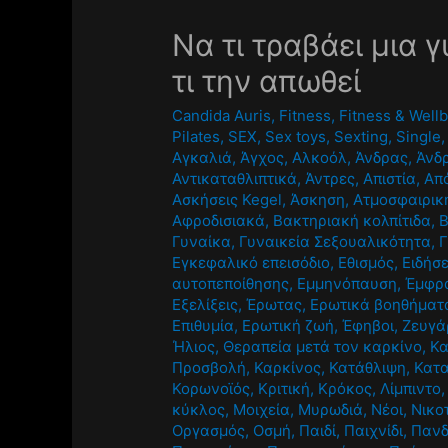
Να τι τραβάει μια 
τι την απωθεί
Candida Auris
,
Fitness
,
Fitness & Well
Pilates
,
SEX
,
Sex toys
,
Sexting
,
Single
Αγκαλιά
,
Άγχος
,
Αλκοόλ
,
Άνδρας
,
Άνδ
Αντικαταθλιπτικά
,
Άντρες
,
Απιστία
,
Απ
Ασκήσεις Kegel
,
Άσκηση
,
Ατμοσφαιρικ
Αφροδισιακά
,
Βακτηριακή κολπίτιδα
,
Γυναίκα
,
Γυναικεία Σεξουαλικότητα
,
Γ
Εγκεφαλικό επεισόδιο
,
Εθισμός
,
Ειδήσε
αυτοπεποίθησης
,
Εμμηνόπαυση
,
Έμφρ
Εξελίξεις
,
Έρωτας
,
Ερωτικά βοηθήματ
Επιθυμία
,
Ερωτική ζωή
,
Έφηβοι
,
Ζευγά
Ήλιος
,
Θεραπεία μετά τον καρκίνο
,
Κα
Προσβολή
,
Καρκίνος
,
Κατάθλιψη
,
Κατ
Κορωνοϊός
,
Κριτική
,
Κρόκος
,
Λίμπιντο
κύκλος
,
Μοιχεία
,
Μυρωδιά
,
Νέοι
,
Νικο
Οργασμός
,
Οσμή
,
Παιδί
,
Παιχνίδι
,
Πανδ