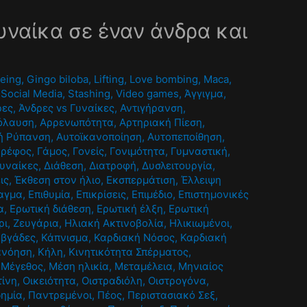
γυναίκα σε έναν άνδρα και
being
,
Gingo biloba
,
Lifting
,
Love bombing
,
Maca
,
,
Social Media
,
Stashing
,
Video games
,
Άγγιγμα
,
ρες
,
Άνδρες vs Γυναίκες
,
Αντιγήρανση
,
όλαυση
,
Αρρενωπότητα
,
Αρτηριακή Πίεση
,
ή Ρύπανση
,
Αυτοϊκανοποίηση
,
Αυτοπεποίθηση
,
Βρέφος
,
Γάμος
,
Γονείς
,
Γονιμότητα
,
Γυμναστική
,
υναίκες
,
Διάθεση
,
Διατροφή
,
Δυσλειτουργία
,
ις
,
Έκθεση στον ήλιο
,
Εκσπερμάτιση
,
Έλλειψη
αγμα
,
Επιθυμία
,
Επικρίσεις
,
Επιμέδιο
,
Επιστημονικές
α
,
Ερωτική διάθεση
,
Ερωτική έλξη
,
Ερωτική
ρι
,
Ζευγάρια
,
Ηλιακή Ακτινοβολία
,
Ηλικιωμένοι
,
βγάδες
,
Κάπνισμα
,
Καρδιακή Νόσος
,
Καρδιακή
ανόηση
,
Κήλη
,
Κινητικότητα Σπέρματος
,
,
Μέγεθος
,
Μέση ηλικία
,
Μεταμέλεια
,
Μηνιαίος
τίνη
,
Οικειότητα
,
Οιστραδιόλη
,
Οιστρογόνα
,
ημία
,
Παντρεμένοι
,
Πέος
,
Περιστασιακό Σεξ
,