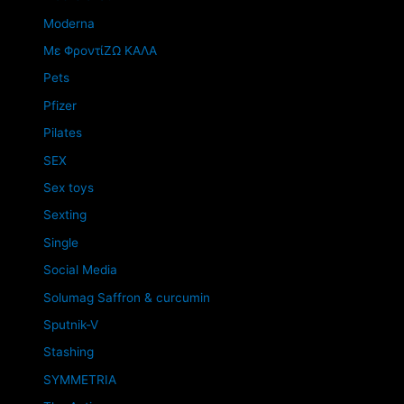
Moderna
Mε ΦροντίΖΩ ΚΑΛΑ
Pets
Pfizer
Pilates
SEX
Sex toys
Sexting
Single
Social Media
Solumag Saffron & curcumin
Sputnik-V
Stashing
SYMMETRIA