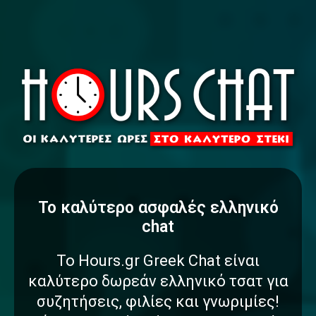
To καλύτερο
α
σ
φ
α
λ
έ
ς
ελληνικό
chat
Το Hours.gr Greek Chat είναι
καλύτερο δωρεάν ελληνικό τσατ για
συζητήσεις, φιλίες και γνωριμίες!