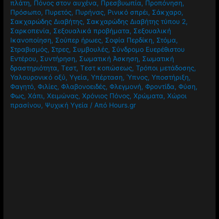
πλάτη
,
Πόνος στον αυχένα
,
Πρεσβυωπία
,
Προπόνηση
,
Πρόσωπο
,
Πυρετός
,
Πυρήνας
,
Ρινικό σπρέι
,
Σάκχαρο
,
Σακχαρώδης Διαβήτης
,
Σακχαρώδης Διαβήτης τύπου 2
,
Σαρκοπενία
,
Σεξουαλικά προβήματα
,
Σεξουαλική
Ικανοποίηση
,
Σούπερ ήρωες
,
Σοφία Περδίκη
,
Στόμα
,
Στραβισμός
,
Στρες
,
Συμβουλές
,
Σύνδρομο Ευερέθιστου
Εντέρου
,
Συντήρηση
,
Σωματική Άσκηση
,
Σωματική
δραστηριότητα
,
Τεστ
,
Τεστ κοπώσεως
,
Τρόποι μετάδοσης
,
Υαλουρονικό οξύ
,
Υγεία
,
Υπέρταση
,
Ύπνος
,
Υποστήριξη
,
Φαγητό
,
Φιλίες
,
Φλαβονοειδές
,
Φλεγμονή
,
Φροντίδα
,
Φύση
,
Φως
,
Χάπι
,
Χειμώνας
,
Χρόνιος Πόνος
,
Χρώματα
,
Χώροι
πρασίνου
,
Ψυχική Υγεία
/ Από
Hours.gr