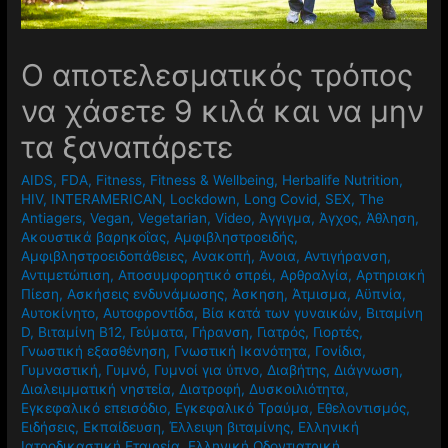
Ο αποτελεσματικός τρόπος
να χάσετε 9 κιλά και να μην
τα ξαναπάρετε
AIDS
,
FDA
,
Fitness
,
Fitness & Wellbeing
,
Herbalife Nutrition
,
HIV
,
INTERAMERICAN
,
Lockdown
,
Long Covid
,
SEX
,
The
Antiagers
,
Vegan
,
Vegetarian
,
Video
,
Άγγιγμα
,
Άγχος
,
Άθληση
,
Ακουστικά βαρηκοΐας
,
Αμφιβληστροειδής
,
Αμφιβληστροειδοπάθειες
,
Ανακοπή
,
Άνοια
,
Αντιγήρανση
,
Αντιμετώπιση
,
Αποσυμφορητικό σπρέι
,
Αρθραλγία
,
Αρτηριακή
Πίεση
,
Ασκήσεις ενδυνάμωσης
,
Άσκηση
,
Άτμισμα
,
Αϋπνία
,
Αυτοκίνητο
,
Αυτοφροντίδα
,
Βία κατά των γυναικών
,
Βιταμίνη
D
,
Βιταμίνη Β12
,
Γεύματα
,
Γήρανση
,
Γιατρός
,
Γιορτές
,
Γνωστική εξασθένηση
,
Γνωστική Ικανότητα
,
Γονίδια
,
Γυμναστική
,
Γυμνό
,
Γυμνοί για ύπνο
,
Διαβήτης
,
Διάγνωση
,
Διαλειμματική νηστεία
,
Διατροφή
,
Δυσκοιλιότητα
,
Εγκεφαλικό επεισόδιο
,
Εγκεφαλικό Τραύμα
,
Εθελοντισμός
,
Ειδήσεις
,
Εκπαίδευση
,
Έλλειψη βιταμίνης
,
Ελληνική
Ιατροδικαστική Εταιρεία
,
Ελληνική Οδοντιατρική