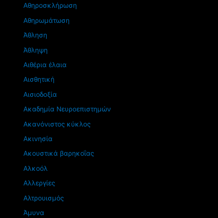
Αθηροσκλήρωση
Αθηρωμάτωση
Άθληση
Άθληψη
Αιθέρια έλαια
Αισθητική
Αισιοδοξία
Ακαδημία Νευροεπιστημών
Ακανόνιστος κύκλος
Ακινησία
Ακουστικά βαρηκοΐας
Αλκοόλ
Αλλεργίες
Αλτρουισμός
Άμυνα