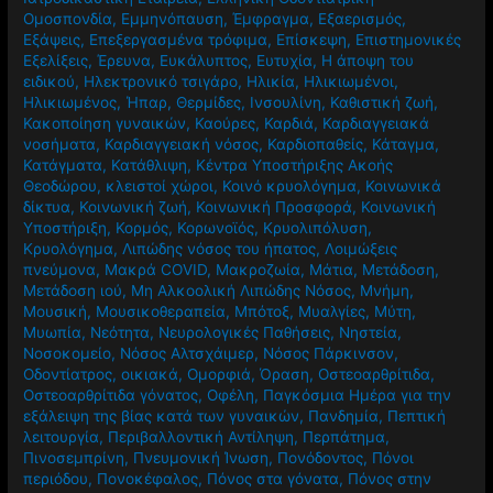
Ομοσπονδία
,
Εμμηνόπαυση
,
Έμφραγμα
,
Εξαερισμός
,
Εξάψεις
,
Επεξεργασμένα τρόφιμα
,
Επίσκεψη
,
Επιστημονικές
Εξελίξεις
,
Έρευνα
,
Ευκάλυπτος
,
Ευτυχία
,
Η άποψη του
ειδικού
,
Ηλεκτρονικό τσιγάρο
,
Ηλικία
,
Ηλικιωμένοι
,
Ηλικιωμένος
,
Ήπαρ
,
Θερμίδες
,
Ινσουλίνη
,
Καθιστική ζωή
,
Κακοποίηση γυναικών
,
Καούρες
,
Καρδιά
,
Καρδιαγγειακά
νοσήματα
,
Καρδιαγγειακή νόσος
,
Καρδιοπαθείς
,
Κάταγμα
,
Κατάγματα
,
Κατάθλιψη
,
Κέντρα Υποστήριξης Ακοής
Θεοδώρου
,
κλειστοί χώροι
,
Κοινό κρυολόγημα
,
Κοινωνικά
δίκτυα
,
Κοινωνική ζωή
,
Κοινωνική Προσφορά
,
Κοινωνική
Υποστήριξη
,
Κορμός
,
Κορωνοϊός
,
Κρυολιπόλυση
,
Κρυολόγημα
,
Λιπώδης νόσος του ήπατος
,
Λοιμώξεις
πνεύμονα
,
Μακρά COVID
,
Μακροζωία
,
Μάτια
,
Μετάδοση
,
Μετάδοση ιού
,
Μη Αλκοολική Λιπώδης Νόσος
,
Μνήμη
,
Μουσική
,
Μουσικοθεραπεία
,
Μπότοξ
,
Μυαλγίες
,
Μύτη
,
Μυωπία
,
Νεότητα
,
Νευρολογικές Παθήσεις
,
Νηστεία
,
Νοσοκομείο
,
Νόσος Αλτσχάιμερ
,
Νόσος Πάρκινσον
,
Οδοντίατρος
,
οικιακά
,
Ομορφιά
,
Όραση
,
Οστεοαρθρίτιδα
,
Οστεοαρθρίτιδα γόνατος
,
Οφέλη
,
Παγκόσμια Ημέρα για την
εξάλειψη της βίας κατά των γυναικών
,
Πανδημία
,
Πεπτική
λειτουργία
,
Περιβαλλοντική Αντίληψη
,
Περπάτημα
,
Πινοσεμπρίνη
,
Πνευμονική Ίνωση
,
Πονόδοντος
,
Πόνοι
περιόδου
,
Πονοκέφαλος
,
Πόνος στα γόνατα
,
Πόνος στην