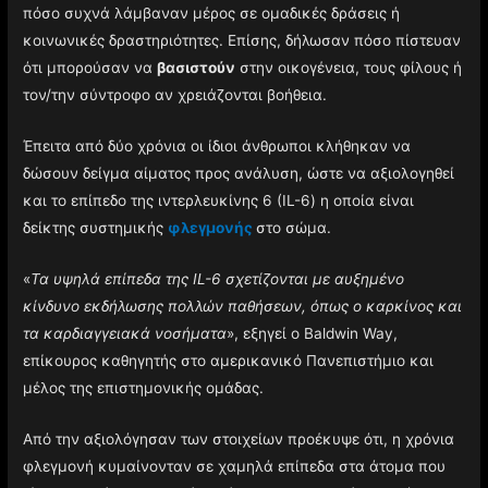
πόσο συχνά λάμβαναν μέρος σε ομαδικές δράσεις ή
κοινωνικές δραστηριότητες. Επίσης, δήλωσαν πόσο πίστευαν
ότι μπορούσαν να
βασιστούν
στην οικογένεια, τους φίλους ή
τον/την σύντροφο αν χρειάζονται βοήθεια.
Έπειτα από δύο χρόνια οι ίδιοι άνθρωποι κλήθηκαν να
δώσουν δείγμα αίματος προς ανάλυση, ώστε να αξιολογηθεί
και το επίπεδο της ιντερλευκίνης 6 (IL-6) η οποία είναι
δείκτης συστημικής
φλεγμονής
στο σώμα.
«
Τα υψηλά επίπεδα της IL-6 σχετίζονται με αυξημένο
κίνδυνο εκδήλωσης πολλών παθήσεων, όπως ο καρκίνος και
τα καρδιαγγειακά νοσήματα
», εξηγεί ο Baldwin Way,
επίκουρος καθηγητής στο αμερικανικό Πανεπιστήμιο και
μέλος της επιστημονικής ομάδας.
Από την αξιολόγησαν των στοιχείων προέκυψε ότι, η χρόνια
φλεγμονή κυμαίνονταν σε χαμηλά επίπεδα στα άτομα που