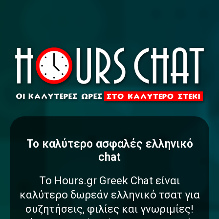
To καλύτερο
α
σ
φ
α
λ
έ
ς
ελληνικό
chat
Το Hours.gr Greek Chat είναι
καλύτερο δωρεάν ελληνικό τσατ για
συζητήσεις, φιλίες και γνωριμίες!