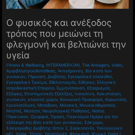
Ο φυσικός και ανέξοδος
τρόπος που μειώνει τη
φλεγμονή και βελτιώνει την
υγεία
Fitness & Wellbeing
,
INTERAMERICAN
,
The Antiagers
,
Video
,
Αμφιβληστροειδοπάθειες
,
Αντιγήρανση
,
Βία κατά των
γυναικών
,
Γήρανση
,
Διαβήτης
,
Εγκεφαλικό επεισόδιο
,
Εγκεφαλικό Τραύμα
,
Εθελοντισμός
,
Ειδήσεις
,
Ελληνική
Ιατροδικαστική Εταιρεία
,
Εμμηνόπαυση
,
Εξαερισμός
,
Εξάψεις
,
Επιστημονικές Εξελίξεις
,
Ινσουλίνη
,
Κακοποίηση
γυναικών
,
κλειστοί χώροι
,
Κοινωνική Προσφορά
,
Κορωνοϊός
,
Κρυολιπόλυση
,
Μετάδοση
,
Μουσική
,
Μουσικοθεραπεία
,
Μπότοξ
,
Νεότητα
,
Νευρολογικές Παθήσεις
,
Νόσος
Πάρκινσον
,
Ομορφιά
,
Όραση
,
Παγκόσμια Ημέρα για την
εξάλειψη της βίας κατά των γυναικών
,
Σάκχαρο
,
Σακχαρώδης Διαβήτης τύπου 2
,
Σαρκοπενία
,
Υαλουρονικό
οξύ
,
Υγεία
,
Ύπνος
,
Υποστήριξη
,
Φλεγμονή
,
Ψυχική Υγεία
/