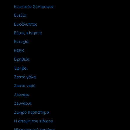
Ερωτικός Σύντροφος
Ευεξία
Ευκάλυπτος
Εύρος κίνησης
Ευτυχία
ΕΦΕΧ
Εφηβεία
Έφηβοι
Ζεστό γάλα
Ζεστό νερό
Ζευγάρι
Ζευγάρια
Ζωηρό περπάτημα
Η άποψη του ειδικού
Ηλεκτρονικό τσιγάρο