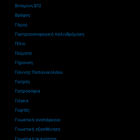
Βιταμίνη Β12
Βρέφος
Γάμος
Γαστροοισοφαγική παλινδρόμηση
Γέλιο
Γεύματα
Γήρανση
Γιάννης Παπανικολάου
Γιατρός
Γιατροσόφια
Γιόγκα
Γιορτές
Γνωστική ανεπάρκεια
Γνωστική εξασθένηση
Γνωστική Ικανότητα