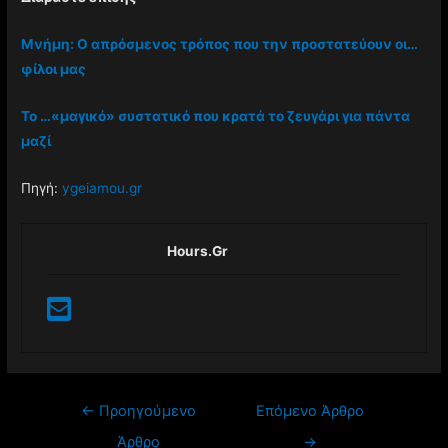
Μνήμη: Ο απρόσμενος τρόπος που την προστατεύουν οι…
φίλοι μας
Το …«μαγικό» συστατικό που κρατά το ζευγάρι για πάντα
μαζί
Πηγή:
ygeiamou.gr
Hours.gr
←
Προηγούμενο
Επόμενο Άρθρο
Άρθρο
→