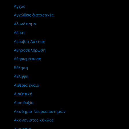
Άγχος
Αγχώδεις διαταραχές
Αδυνάτισμα
Αέρας
Αερόβια Άσκηση
Αθηροσκλήρωση
Αθηρωμάτωση
Άθληση
Άθληψη
Αιθέρια έλαια
Αισθητική
Αισιοδοξία
Ακαδημία Νευροεπιστημών
Ακανόνιστος κύκλος
Ακινησία