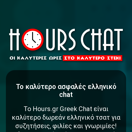
To καλύτερο
α
σ
φ
α
λ
έ
ς
ελληνικό
chat
Το Hours.gr Greek Chat είναι
καλύτερο δωρεάν ελληνικό τσατ για
συζητήσεις, φιλίες και γνωριμίες!