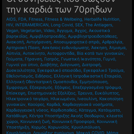
την καρδιά των 70ρηδων
AIDS
,
FDA
,
Fitness
,
Fitness & Wellbeing
,
Herbalife Nutrition
,
HIV
,
INTERAMERICAN
,
Long Covid
,
SEX
,
The Antiagers
,
Vegan
,
Vegetarian
,
Video
,
Άγγιγμα
,
Άγχος
,
Ακουστικά
βαρηκοΐας
,
Αμφιβληστροειδής
,
Αμφιβληστροειδοπάθειες
,
Ανακοπή
,
Αντιγήρανση
,
Αποσυμφορητικό σπρέι
,
Αρθραλγία
,
Αρτηριακή Πίεση
,
Ασκήσεις ενδυνάμωσης
,
Άσκηση
,
Άτμισμα
,
Αϋπνία
,
Αυτοκίνητο
,
Αυτοφροντίδα
,
Βία κατά των γυναικών
,
Γεύματα
,
Γήρανση
,
Γιατρός
,
Γνωστική Ικανότητα
,
Γυμνό
,
Γυμνοί για ύπνο
,
Διαβήτης
,
Διάγνωση
,
Διατροφή
,
Δυσκοιλιότητα
,
Εγκεφαλικό επεισόδιο
,
Εγκεφαλικό Τραύμα
,
Εθελοντισμός
,
Ειδήσεις
,
Ελληνική Ιατροδικαστική Εταιρεία
,
Ελληνική Οδοντιατρική Ομοσπονδία
,
Εμμηνόπαυση
,
Έμφραγμα
,
Εξαερισμός
,
Εξάψεις
,
Επεξεργασμένα τρόφιμα
,
Επίσκεψη
,
Επιστημονικές Εξελίξεις
,
Έρευνα
,
Ευκάλυπτος
,
Ηλεκτρονικό τσιγάρο
,
Ηλικιωμένοι
,
Ινσουλίνη
,
Κακοποίηση
γυναικών
,
Καούρες
,
Καρδιά
,
Καρδιαγγειακά νοσήματα
,
Καρδιαγγειακή νόσος
,
Καρδιοπαθείς
,
Κάταγμα
,
Κατάγματα
,
Κατάθλιψη
,
Κέντρα Υποστήριξης Ακοής Θεοδώρου
,
κλειστοί
χώροι
,
Κοινωνική ζωή
,
Κοινωνική Προσφορά
,
Κοινωνική
Υποστήριξη
,
Κορμός
,
Κορωνοϊός
,
Κρυολιπόλυση
,
Κρυολόγημα
,
Λοιμώξεις πνεύμονα
,
Μακρά COVID
,
Μάτια
,