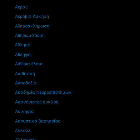
Αέρας
Αερόβια Άσκηση
Αθηροσκλήρωση
Αθηρωμάτωση
Άθληση
Άθληψη
Αιθέρια έλαια
Αισθητική
Αισιοδοξία
Ακαδημία Νευροεπιστημών
Ακανόνιστος κύκλος
Ακινησία
Ακουστικά βαρηκοΐας
Αλκοόλ
Αλλεργίες