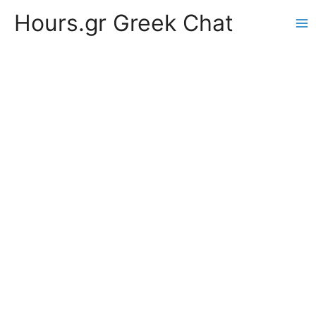
Hours.gr Greek Chat
Ma
Me