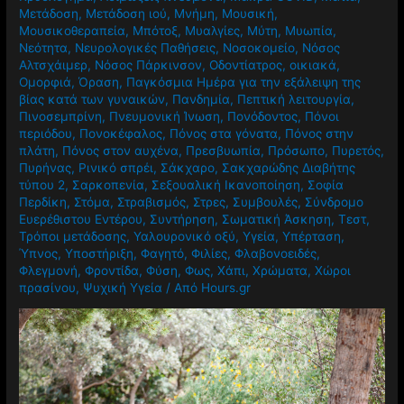
Μετάδοση
,
Μετάδοση ιού
,
Μνήμη
,
Μουσική
,
Μουσικοθεραπεία
,
Μπότοξ
,
Μυαλγίες
,
Μύτη
,
Μυωπία
,
Νεότητα
,
Νευρολογικές Παθήσεις
,
Νοσοκομείο
,
Νόσος
Αλτσχάιμερ
,
Νόσος Πάρκινσον
,
Οδοντίατρος
,
οικιακά
,
Ομορφιά
,
Όραση
,
Παγκόσμια Ημέρα για την εξάλειψη της
βίας κατά των γυναικών
,
Πανδημία
,
Πεπτική λειτουργία
,
Πινοσεμπρίνη
,
Πνευμονική Ίνωση
,
Πονόδοντος
,
Πόνοι
περιόδου
,
Πονοκέφαλος
,
Πόνος στα γόνατα
,
Πόνος στην
πλάτη
,
Πόνος στον αυχένα
,
Πρεσβυωπία
,
Πρόσωπο
,
Πυρετός
,
Πυρήνας
,
Ρινικό σπρέι
,
Σάκχαρο
,
Σακχαρώδης Διαβήτης
τύπου 2
,
Σαρκοπενία
,
Σεξουαλική Ικανοποίηση
,
Σοφία
Περδίκη
,
Στόμα
,
Στραβισμός
,
Στρες
,
Συμβουλές
,
Σύνδρομο
Ευερέθιστου Εντέρου
,
Συντήρηση
,
Σωματική Άσκηση
,
Τεστ
,
Τρόποι μετάδοσης
,
Υαλουρονικό οξύ
,
Υγεία
,
Υπέρταση
,
Ύπνος
,
Υποστήριξη
,
Φαγητό
,
Φιλίες
,
Φλαβονοειδές
,
Φλεγμονή
,
Φροντίδα
,
Φύση
,
Φως
,
Χάπι
,
Χρώματα
,
Χώροι
πρασίνου
,
Ψυχική Υγεία
/ Από
Hours.gr