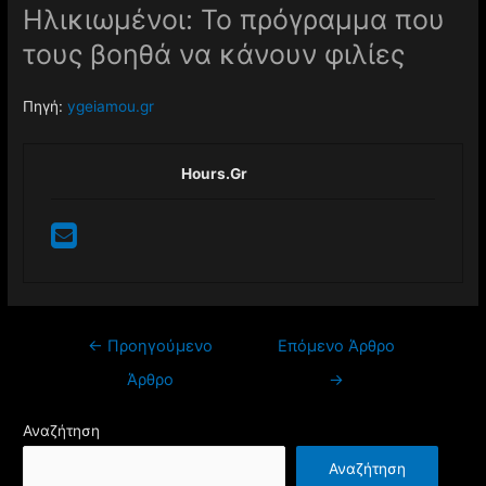
Ηλικιωμένοι: Το πρόγραμμα που
τους βοηθά να κάνουν φιλίες
Πηγή:
ygeiamou.gr
Hours.gr
Πλοήγηση
←
Προηγούμενο
Επόμενο Άρθρο
άρθρων
Άρθρο
→
Αναζήτηση
Αναζήτηση