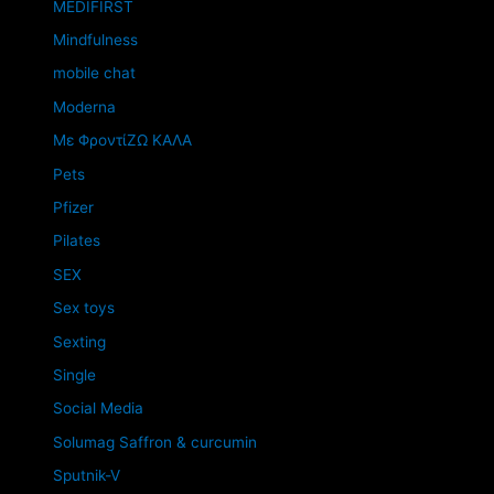
MEDIFIRST
Mindfulness
mobile chat
Moderna
Mε ΦροντίΖΩ ΚΑΛΑ
Pets
Pfizer
Pilates
SEX
Sex toys
Sexting
Single
Social Media
Solumag Saffron & curcumin
Sputnik-V