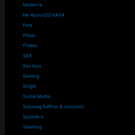
Moderna
Mε ΦροντίΖΩ ΚΑΛΑ
Pets
Pfizer
Pilates
SEX
Sex toys
Sexting
Single
Social Media
Solumag Saffron & curcumin
Sputnik-V
Stashing