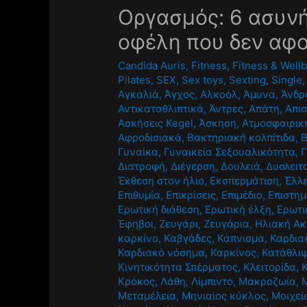
Oργασμός: 6 ασυνή
οφέλη που δεν αφο
Candida Auris
,
Fitness
,
Fitness & Well
Pilates
,
SEX
,
Sex toys
,
Sexting
,
Single
Αγκαλιά
,
Άγχος
,
Αλκοόλ
,
Άμυνα
,
Άνδρ
Αντικαταθλιπτικά
,
Άντρες
,
Απάτη
,
Απισ
Ασκήσεις Kegel
,
Άσκηση
,
Ατμοσφαιρικ
Αφροδισιακά
,
Βακτηριακή κολπίτιδα
,
Γυναίκα
,
Γυναικεία Σεξουαλικότητα
,
Γ
Διατροφή
,
Διέγερση
,
Δουλειά
,
Δυσλειτ
Έκθεση στον ήλιο
,
Εκσπερμάτιση
,
Έλλε
Επιθυμία
,
Επικρίσεις
,
Επιμέδιο
,
Επιστημ
Ερωτική διάθεση
,
Ερωτική έλξη
,
Ερωτι
Έφηβοι
,
Ζευγάρι
,
Ζευγάρια
,
Ηλιακή Ακ
καρκίνο
,
Καβγάδες
,
Κάπνισμα
,
Καρδια
Καρδιακό νόσημα
,
Καρκίνος
,
Κατάθλι
Κινητικότητα Σπέρματος
,
Κλειτορίδα
,
Κρόκος
,
Λάθη
,
Λίμπιντο
,
Μακροζωία
,
Μεταμέλεια
,
Μηνιαίος κύκλος
,
Μοιχεί