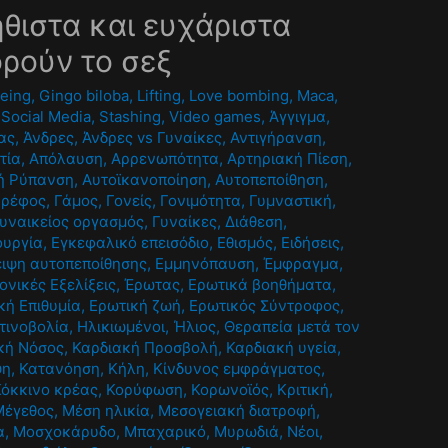
θιστα και ευχάριστα
ρούν το σεξ
being
,
Gingo biloba
,
Lifting
,
Love bombing
,
Maca
,
,
Social Media
,
Stashing
,
Video games
,
Άγγιγμα
,
ας
,
Άνδρες
,
Άνδρες vs Γυναίκες
,
Αντιγήρανση
,
τία
,
Απόλαυση
,
Αρρενωπότητα
,
Αρτηριακή Πίεση
,
ή Ρύπανση
,
Αυτοϊκανοποίηση
,
Αυτοπεποίθηση
,
Βρέφος
,
Γάμος
,
Γονείς
,
Γονιμότητα
,
Γυμναστική
,
υναικείος οργασμός
,
Γυναίκες
,
Διάθεση
,
ουργία
,
Εγκεφαλικό επεισόδιο
,
Εθισμός
,
Ειδήσεις
,
ιψη αυτοπεποίθησης
,
Εμμηνόπαυση
,
Έμφραγμα
,
ονικές Εξελίξεις
,
Έρωτας
,
Ερωτικά βοηθήματα
,
κή Επιθυμία
,
Ερωτική ζωή
,
Ερωτικός Σύντροφος
,
τινοβολία
,
Ηλικιωμένοι
,
Ήλιος
,
Θεραπεία μετά τον
κή Νόσος
,
Καρδιακή Προσβολή
,
Καρδιακή υγεία
,
ψη
,
Κατανόηση
,
Κήλη
,
Κίνδυνος εμφράγματος
,
Κόκκινο κρέας
,
Κορύφωση
,
Κορωνοϊός
,
Κριτική
,
Μέγεθος
,
Μέση ηλικία
,
Μεσογειακή διατροφή
,
α
,
Μοσχοκάρυδο
,
Μπαχαρικό
,
Μυρωδιά
,
Νέοι
,