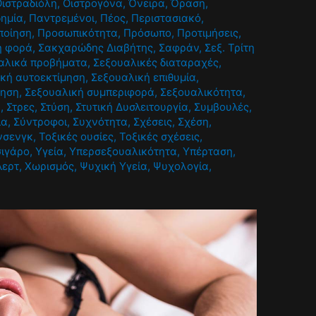
Οιστραδιόλη
,
Οιστρογόνα
,
Όνειρα
,
Όραση
,
ημία
,
Παντρεμένοι
,
Πέος
,
Περιστασιακό
,
ποίηση
,
Προσωπικότητα
,
Πρόσωπο
,
Προτιμήσεις
,
η φορά
,
Σακχαρώδης Διαβήτης
,
Σαφράν
,
Σεξ. Τρίτη
αλικά προβήματα
,
Σεξουαλικές διαταραχές
,
κή αυτοεκτίμηση
,
Σεξουαλική επιθυμία
,
ίηση
,
Σεξουαλική συμπεριφορά
,
Σεξουαλικότητα
,
α
,
Στρες
,
Στύση
,
Στυτική Δυσλειτουργία
,
Συμβουλές
,
ια
,
Σύντροφοι
,
Συχνότητα
,
Σχέσεις
,
Σχέση
,
νσενγκ
,
Τοξικές ουσίες
,
Τοξικές σχέσεις
,
σιγάρο
,
Υγεία
,
Υπερσεξουαλικότητα
,
Υπέρταση
,
λερτ
,
Χωρισμός
,
Ψυχική Υγεία
,
Ψυχολογία
,