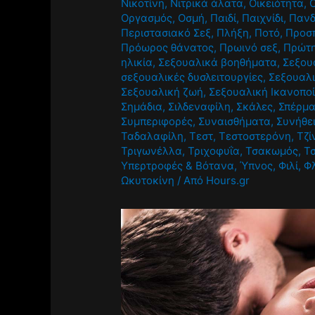
Νικοτίνη
,
Νιτρικά άλατα
,
Οικειότητα
,
Οργασμός
,
Οσμή
,
Παιδί
,
Παιχνίδι
,
Πανδ
Περιστασιακό Σεξ
,
Πλήξη
,
Ποτό
,
Προσ
Πρόωρος θάνατος
,
Πρωινό σεξ
,
Πρώτ
ηλικία
,
Σεξουαλικά βοηθήματα
,
Σεξου
σεξουαλικές δυσλειτουργίες
,
Σεξουαλι
Σεξουαλική ζωή
,
Σεξουαλική Ικανοπο
Σημάδια
,
Σιλδεναφίλη
,
Σκάλες
,
Σπέρμ
Συμπεριφορές
,
Συναισθήματα
,
Συνήθε
Ταδαλαφίλη
,
Τεστ
,
Τεστοστερόνη
,
Τζί
Τριγωνέλλα
,
Τριχοφυΐα
,
Τσακωμός
,
Τ
Υπερτροφές & Βότανα
,
Ύπνος
,
Φιλί
,
Φ
Ωκυτοκίνη
/ Από
Hours.gr