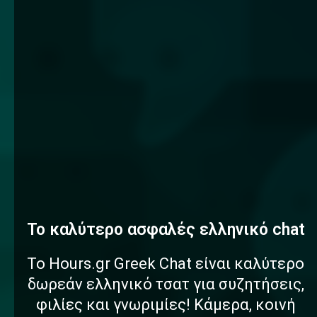
To καλύτερο
α
σ
φ
α
λ
έ
ς
ελληνικό chat
Το Hours.gr Greek Chat είναι καλύτερο
δωρεάν ελληνικό τσατ για συζητήσεις,
φιλίες και γνωριμίες! Κάμερα, κοινή