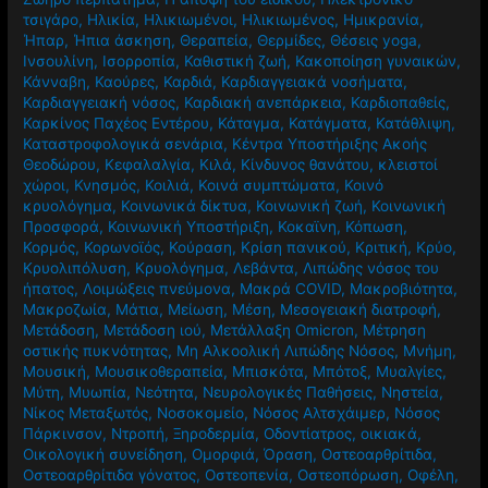
τσιγάρο
,
Ηλικία
,
Ηλικιωμένοι
,
Ηλικιωμένος
,
Ημικρανία
,
Ήπαρ
,
Ήπια άσκηση
,
Θεραπεία
,
Θερμίδες
,
Θέσεις yoga
,
Ινσουλίνη
,
Ισορροπία
,
Καθιστική ζωή
,
Κακοποίηση γυναικών
,
Κάνναβη
,
Καούρες
,
Καρδιά
,
Καρδιαγγειακά νοσήματα
,
Καρδιαγγειακή νόσος
,
Καρδιακή ανεπάρκεια
,
Καρδιοπαθείς
,
Καρκίνος Παχέος Εντέρου
,
Κάταγμα
,
Κατάγματα
,
Κατάθλιψη
,
Καταστροφολογικά σενάρια
,
Κέντρα Υποστήριξης Ακοής
Θεοδώρου
,
Κεφαλαλγία
,
Κιλά
,
Κίνδυνος θανάτου
,
κλειστοί
χώροι
,
Κνησμός
,
Κοιλιά
,
Κοινά συμπτώματα
,
Κοινό
κρυολόγημα
,
Κοινωνικά δίκτυα
,
Κοινωνική ζωή
,
Κοινωνική
Προσφορά
,
Κοινωνική Υποστήριξη
,
Κοκαϊνη
,
Κόπωση
,
Κορμός
,
Κορωνοϊός
,
Κούραση
,
Κρίση πανικού
,
Κριτική
,
Κρύο
,
Κρυολιπόλυση
,
Κρυολόγημα
,
Λεβάντα
,
Λιπώδης νόσος του
ήπατος
,
Λοιμώξεις πνεύμονα
,
Μακρά COVID
,
Μακροβιότητα
,
Μακροζωία
,
Μάτια
,
Μείωση
,
Μέση
,
Μεσογειακή διατροφή
,
Μετάδοση
,
Μετάδοση ιού
,
Μετάλλαξη Omicron
,
Μέτρηση
οστικής πυκνότητας
,
Μη Αλκοολική Λιπώδης Νόσος
,
Μνήμη
,
Μουσική
,
Μουσικοθεραπεία
,
Μπισκότα
,
Μπότοξ
,
Μυαλγίες
,
Μύτη
,
Μυωπία
,
Νεότητα
,
Νευρολογικές Παθήσεις
,
Νηστεία
,
Νίκος Μεταξωτός
,
Νοσοκομείο
,
Νόσος Αλτσχάιμερ
,
Νόσος
Πάρκινσον
,
Ντροπή
,
Ξηροδερμία
,
Οδοντίατρος
,
οικιακά
,
Οικολογική συνείδηση
,
Ομορφιά
,
Όραση
,
Οστεοαρθρίτιδα
,
Οστεοαρθρίτιδα γόνατος
,
Οστεοπενία
,
Οστεοπόρωση
,
Οφέλη
,