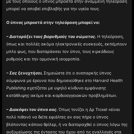
με τους οποίους ο ύπνος μπροστά στην αναμμένη τηλεόραση
μπορεί να αποβεί επιβλαβής για την υγεία τους.
Ο ύπνος μπροστά στην τηλεόραση μπορεί να:
– Διαταράξει τους βιορυθμούς του σώματος.
Η τηλεόραση,
όπως και πολλές ακόμα ηλεκτρονικές συσκευές, εκπέμπουν
μπλε φως, που διαταράσσει τον ύπνο, τους κιρκάδιους
ρυθμούς και την ορμονική ισορροπία.
– Σας ξενυχτήσει.
Σημειώστε ότι ο ανεπαρκής ύπνος
σύμφωνα με έρευνα που δημοσιεύθηκε στο
Harvard Health
Publishing
σχετίζεται με υψηλό κίνδυνο εμφάνισης
κατάθλιψης ακόμα και καρδιοαγγειακών προβλημάτων.
– Διακόψει τον ύπνο σας.
Όπως τονίζει η Δρ Troxel «είναι
πολύ πιθανό να δείτε εφιάλτες αν σας πήρε ο ύπνος
βλέποντας κάποιο θρίλερ, ή να διαταραχθεί ο ύπνος λόγω της
αυξομείωσης της έντασης του ήχου από τις εναλλαγές στα