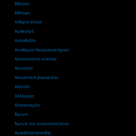
Άθληση
Άθληψη
Αιθέρια έλαια
Αισθητική
Αισιοδοξία
Ακαδημία Νευροεπιστημών
Ακανόνιστος κύκλος
Ακινησία
Ακουστικά βαρηκοΐας
Αλκοόλ
Αλλεργίες
Αλτρουισμός
Άμυνα
Άμυνα του ανοσοποιητικού
Αμφιβληστροειδής