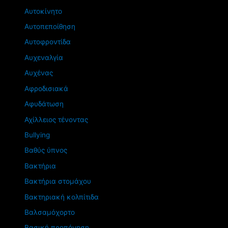
Αυτοκίνητο
Αυτοπεποίθηση
Αυτοφροντίδα
Αυχεναλγία
Αυχένας
Αφροδισιακά
Αφυδάτωση
Αχίλλειος τένοντας
Βullying
Βαθύς ύπνος
Βακτήρια
Βακτήρια στομάχου
Βακτηριακή κολπίτιδα
Βαλσαμόχορτο
Βασική προπόνηση