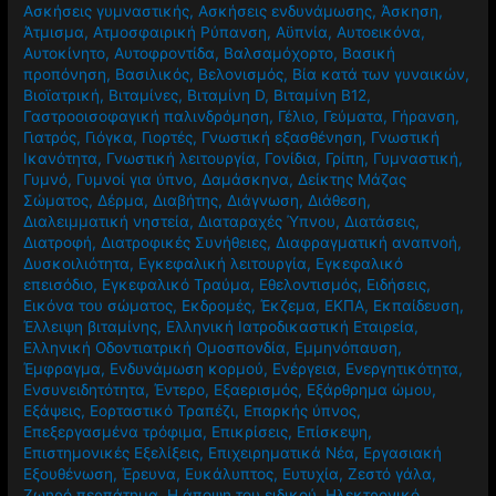
Ασκήσεις γυμναστικής
,
Ασκήσεις ενδυνάμωσης
,
Άσκηση
,
Άτμισμα
,
Ατμοσφαιρική Ρύπανση
,
Αϋπνία
,
Αυτοεικόνα
,
Αυτοκίνητο
,
Αυτοφροντίδα
,
Βαλσαμόχορτο
,
Βασική
προπόνηση
,
Βασιλικός
,
Βελονισμός
,
Βία κατά των γυναικών
,
Βιοϊατρική
,
Βιταμίνες
,
Βιταμίνη D
,
Βιταμίνη Β12
,
Γαστροοισοφαγική παλινδρόμηση
,
Γέλιο
,
Γεύματα
,
Γήρανση
,
Γιατρός
,
Γιόγκα
,
Γιορτές
,
Γνωστική εξασθένηση
,
Γνωστική
Ικανότητα
,
Γνωστική λειτουργία
,
Γονίδια
,
Γρίπη
,
Γυμναστική
,
Γυμνό
,
Γυμνοί για ύπνο
,
Δαμάσκηνα
,
Δείκτης Μάζας
Σώματος
,
Δέρμα
,
Διαβήτης
,
Διάγνωση
,
Διάθεση
,
Διαλειμματική νηστεία
,
Διαταραχές Ύπνου
,
Διατάσεις
,
Διατροφή
,
Διατροφικές Συνήθειες
,
Διαφραγματική αναπνοή
,
Δυσκοιλιότητα
,
Εγκεφαλική λειτουργία
,
Εγκεφαλικό
επεισόδιο
,
Εγκεφαλικό Τραύμα
,
Εθελοντισμός
,
Ειδήσεις
,
Εικόνα του σώματος
,
Εκδρομές
,
Έκζεμα
,
ΕΚΠΑ
,
Εκπαίδευση
,
Έλλειψη βιταμίνης
,
Ελληνική Ιατροδικαστική Εταιρεία
,
Ελληνική Οδοντιατρική Ομοσπονδία
,
Εμμηνόπαυση
,
Έμφραγμα
,
Ενδυνάμωση κορμού
,
Ενέργεια
,
Ενεργητικότητα
,
Ενσυνειδητότητα
,
Έντερο
,
Εξαερισμός
,
Εξάρθρημα ώμου
,
Εξάψεις
,
Εορταστικό Τραπέζι
,
Επαρκής ύπνος
,
Επεξεργασμένα τρόφιμα
,
Επικρίσεις
,
Επίσκεψη
,
Επιστημονικές Εξελίξεις
,
Επιχειρηματικά Νέα
,
Εργασιακή
Εξουθένωση
,
Έρευνα
,
Ευκάλυπτος
,
Ευτυχία
,
Ζεστό γάλα
,
Ζωηρό περπάτημα
,
Η άποψη του ειδικού
,
Ηλεκτρονικό