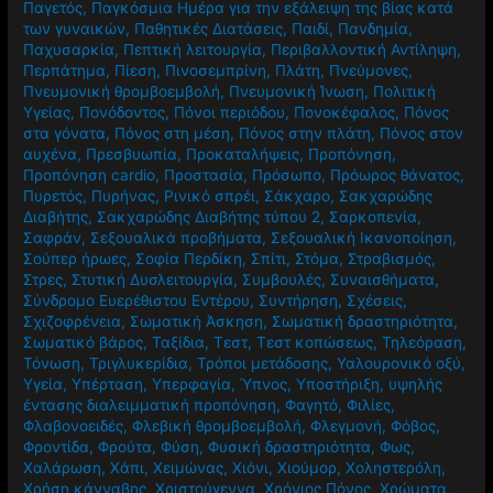
Παγετός
,
Παγκόσμια Ημέρα για την εξάλειψη της βίας κατά
των γυναικών
,
Παθητικές Διατάσεις
,
Παιδί
,
Πανδημία
,
Παχυσαρκία
,
Πεπτική λειτουργία
,
Περιβαλλοντική Αντίληψη
,
Περπάτημα
,
Πίεση
,
Πινοσεμπρίνη
,
Πλάτη
,
Πνεύμονες
,
Πνευμονική θρομβοεμβολή
,
Πνευμονική Ίνωση
,
Πολιτική
Υγείας
,
Πονόδοντος
,
Πόνοι περιόδου
,
Πονοκέφαλος
,
Πόνος
στα γόνατα
,
Πόνος στη μέση
,
Πόνος στην πλάτη
,
Πόνος στον
αυχένα
,
Πρεσβυωπία
,
Προκαταλήψεις
,
Προπόνηση
,
Προπόνηση cardio
,
Προστασία
,
Πρόσωπο
,
Πρόωρος θάνατος
,
Πυρετός
,
Πυρήνας
,
Ρινικό σπρέι
,
Σάκχαρο
,
Σακχαρώδης
Διαβήτης
,
Σακχαρώδης Διαβήτης τύπου 2
,
Σαρκοπενία
,
Σαφράν
,
Σεξουαλικά προβήματα
,
Σεξουαλική Ικανοποίηση
,
Σούπερ ήρωες
,
Σοφία Περδίκη
,
Σπίτι
,
Στόμα
,
Στραβισμός
,
Στρες
,
Στυτική Δυσλειτουργία
,
Συμβουλές
,
Συναισθήματα
,
Σύνδρομο Ευερέθιστου Εντέρου
,
Συντήρηση
,
Σχέσεις
,
Σχιζοφρένεια
,
Σωματική Άσκηση
,
Σωματική δραστηριότητα
,
Σωματικό βάρος
,
Ταξίδια
,
Τεστ
,
Τεστ κοπώσεως
,
Τηλεόραση
,
Τόνωση
,
Τριγλυκερίδια
,
Τρόποι μετάδοσης
,
Υαλουρονικό οξύ
,
Υγεία
,
Υπέρταση
,
Υπερφαγία
,
Ύπνος
,
Υποστήριξη
,
υψηλής
έντασης διαλειμματική προπόνηση
,
Φαγητό
,
Φιλίες
,
Φλαβονοειδές
,
Φλεβική θρομβοεμβολή
,
Φλεγμονή
,
Φόβος
,
Φροντίδα
,
Φρούτα
,
Φύση
,
Φυσική δραστηριότητα
,
Φως
,
Χαλάρωση
,
Χάπι
,
Χειμώνας
,
Χιόνι
,
Χιούμορ
,
Χοληστερόλη
,
Χρήση κάνναβης
,
Χριστούγεννα
,
Χρόνιος Πόνος
,
Χρώματα
,