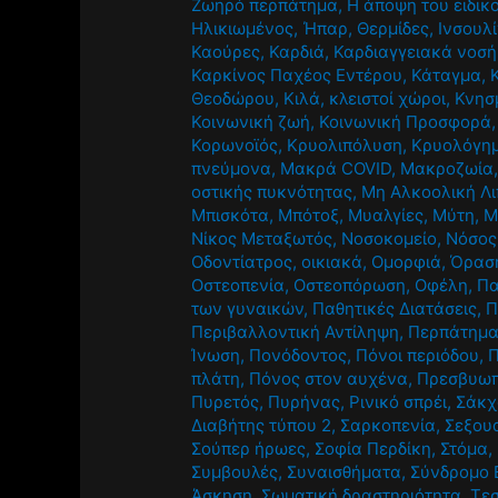
Ζωηρό περπάτημα
,
Η άποψη του ειδικ
Ηλικιωμένος
,
Ήπαρ
,
Θερμίδες
,
Ινσουλ
Καούρες
,
Καρδιά
,
Καρδιαγγειακά νοσ
Καρκίνος Παχέος Εντέρου
,
Κάταγμα
,
Θεοδώρου
,
Κιλά
,
κλειστοί χώροι
,
Κνησ
Κοινωνική ζωή
,
Κοινωνική Προσφορά
Κορωνοϊός
,
Κρυολιπόλυση
,
Κρυολόγη
πνεύμονα
,
Μακρά COVID
,
Μακροζωία
οστικής πυκνότητας
,
Μη Αλκοολική Λ
Μπισκότα
,
Μπότοξ
,
Μυαλγίες
,
Μύτη
,
Μ
Νίκος Μεταξωτός
,
Νοσοκομείο
,
Νόσος
Οδοντίατρος
,
οικιακά
,
Ομορφιά
,
Όρασ
Οστεοπενία
,
Οστεοπόρωση
,
Οφέλη
,
Πα
των γυναικών
,
Παθητικές Διατάσεις
,
Π
Περιβαλλοντική Αντίληψη
,
Περπάτημ
Ίνωση
,
Πονόδοντος
,
Πόνοι περιόδου
,
πλάτη
,
Πόνος στον αυχένα
,
Πρεσβυωπ
Πυρετός
,
Πυρήνας
,
Ρινικό σπρέι
,
Σάκχ
Διαβήτης τύπου 2
,
Σαρκοπενία
,
Σεξου
Σούπερ ήρωες
,
Σοφία Περδίκη
,
Στόμα
,
Συμβουλές
,
Συναισθήματα
,
Σύνδρομο 
Άσκηση
,
Σωματική δραστηριότητα
,
Τε