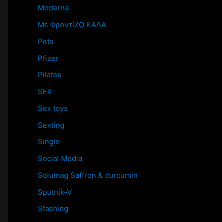
Moderna
Mε ΦροντίΖΩ ΚΑΛΑ
Pets
Pfizer
Pilates
SEX
Sex toys
Sexting
Single
Social Media
Solumag Saffron & curcumin
Sputnik-V
Stashing