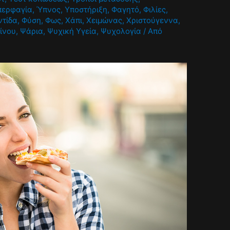
περφαγία
,
Ύπνος
,
Υποστήριξη
,
Φαγητό
,
Φιλίες
,
ντίδα
,
Φύση
,
Φως
,
Χάπι
,
Χειμώνας
,
Χριστούγεννα
,
ίνου
,
Ψάρια
,
Ψυχική Υγεία
,
Ψυχολογία
/ Από