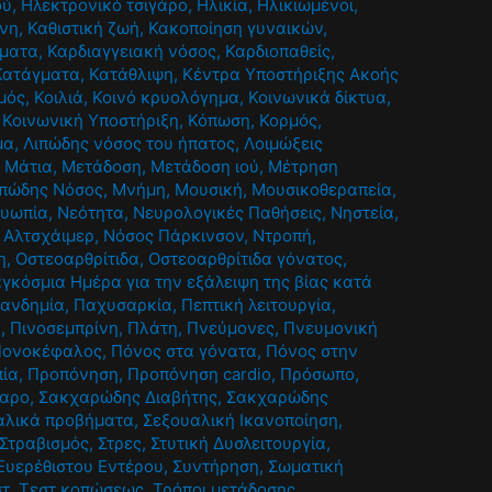
ού
,
Ηλεκτρονικό τσιγάρο
,
Ηλικία
,
Ηλικιωμένοι
,
ίνη
,
Καθιστική ζωή
,
Κακοποίηση γυναικών
,
ήματα
,
Καρδιαγγειακή νόσος
,
Καρδιοπαθείς
,
Κατάγματα
,
Κατάθλιψη
,
Κέντρα Υποστήριξης Ακοής
μός
,
Κοιλιά
,
Κοινό κρυολόγημα
,
Κοινωνικά δίκτυα
,
,
Κοινωνική Υποστήριξη
,
Κόπωση
,
Κορμός
,
μα
,
Λιπώδης νόσος του ήπατος
,
Λοιμώξεις
,
Μάτια
,
Μετάδοση
,
Μετάδοση ιού
,
Μέτρηση
ιπώδης Νόσος
,
Μνήμη
,
Μουσική
,
Μουσικοθεραπεία
,
υωπία
,
Νεότητα
,
Νευρολογικές Παθήσεις
,
Νηστεία
,
 Αλτσχάιμερ
,
Νόσος Πάρκινσον
,
Ντροπή
,
η
,
Οστεοαρθρίτιδα
,
Οστεοαρθρίτιδα γόνατος
,
γκόσμια Ημέρα για την εξάλειψη της βίας κατά
ανδημία
,
Παχυσαρκία
,
Πεπτική λειτουργία
,
α
,
Πινοσεμπρίνη
,
Πλάτη
,
Πνεύμονες
,
Πνευμονική
Πονοκέφαλος
,
Πόνος στα γόνατα
,
Πόνος στην
ία
,
Προπόνηση
,
Προπόνηση cardio
,
Πρόσωπο
,
αρο
,
Σακχαρώδης Διαβήτης
,
Σακχαρώδης
αλικά προβήματα
,
Σεξουαλική Ικανοποίηση
,
Στραβισμός
,
Στρες
,
Στυτική Δυσλειτουργία
,
Ευερέθιστου Εντέρου
,
Συντήρηση
,
Σωματική
στ
,
Τεστ κοπώσεως
,
Τρόποι μετάδοσης
,