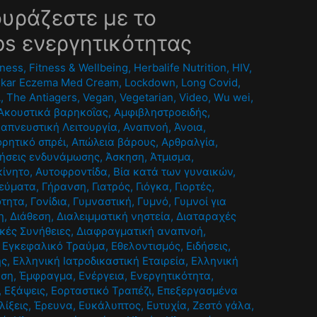
ουράζεστε με το
ps ενεργητικότητας
tness
,
Fitness & Wellbeing
,
Herbalife Nutrition
,
HIV
,
pikar Eczema Med Cream
,
Lockdown
,
Long Covid
,
A
,
The Antiagers
,
Vegan
,
Vegetarian
,
Video
,
Wu wei
,
Ακουστικά βαρηκοΐας
,
Αμφιβληστροειδής
,
απνευστική Λειτουργία
,
Αναπνοή
,
Άνοια
,
ρητικό σπρέι
,
Απώλεια βάρους
,
Αρθραλγία
,
ήσεις ενδυνάμωσης
,
Άσκηση
,
Άτμισμα
,
κίνητο
,
Αυτοφροντίδα
,
Βία κατά των γυναικών
,
εύματα
,
Γήρανση
,
Γιατρός
,
Γιόγκα
,
Γιορτές
,
ότητα
,
Γονίδια
,
Γυμναστική
,
Γυμνό
,
Γυμνοί για
η
,
Διάθεση
,
Διαλειμματική νηστεία
,
Διαταραχές
κές Συνήθειες
,
Διαφραγματική αναπνοή
,
,
Εγκεφαλικό Τραύμα
,
Εθελοντισμός
,
Ειδήσεις
,
ης
,
Ελληνική Ιατροδικαστική Εταιρεία
,
Ελληνική
υση
,
Έμφραγμα
,
Ενέργεια
,
Ενεργητικότητα
,
,
Εξάψεις
,
Εορταστικό Τραπέζι
,
Επεξεργασμένα
λίξεις
,
Έρευνα
,
Ευκάλυπτος
,
Ευτυχία
,
Ζεστό γάλα
,