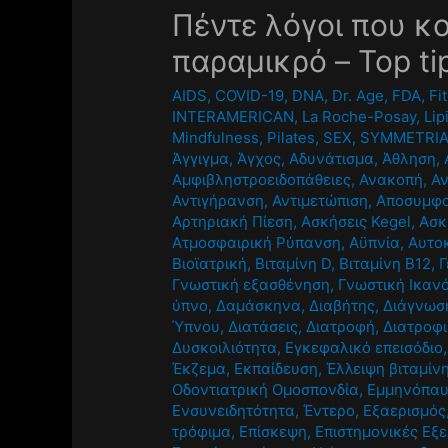
Πέντε λόγοι που κ
παραμικρό – Top ti
AIDS
,
COVID-19
,
DNA
,
Dr. Age
,
FDA
,
Fi
INTERAMERICAN
,
La Roche-Posay
,
Li
Mindfulness
,
Pilates
,
SEX
,
SYMMETRI
Άγγιγμα
,
Άγχος
,
Αδυνάτισμα
,
Άθληση
,
Αμφιβληστροειδοπάθειες
,
Ανακοπή
,
Αν
Αντιγήρανση
,
Αντιμετώπιση
,
Αποσυμφο
Αρτηριακή Πίεση
,
Ασκήσεις Kegel
,
Ασκ
Ατμοσφαιρική Ρύπανση
,
Αϋπνία
,
Αυτο
Βιοϊατρική
,
Βιταμίνη D
,
Βιταμίνη Β12
,
Γ
Γνωστική εξασθένηση
,
Γνωστική Ικαν
ύπνο
,
Δαμάσκηνα
,
Διαβήτης
,
Διάγνωσ
Ύπνου
,
Διατάσεις
,
Διατροφή
,
Διατροφι
Δυσκοιλιότητα
,
Εγκεφαλικό επεισόδιο
Έκζεμα
,
Εκπαίδευση
,
Έλλειψη βιταμίν
Οδοντιατρική Ομοσπονδία
,
Εμμηνόπα
Ενσυνειδητότητα
,
Έντερο
,
Εξαερισμός
τρόφιμα
,
Επίσκεψη
,
Επιστημονικές Εξε