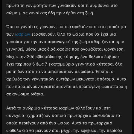
πρώτα τη γονιμότητα των γυναικών και τι συμβαίνει στο
σώμα μιας γυναίκας ήδη πριν έρθει στη ζωή.
Όσο οι γυναίκες γερνούν, τόσο ο αριθμός όσο και η ποιότητα
των
ωαρίων
εξασθενούν. Όλα τα ωάρια που θα έχει μια
γυναίκα για την αναπαραγωγική της ζωή καθορίζονται πριν
γεννηθεί, μέσω μιας διαδικασίας που ονομάζεται ωογένεση.
Μέχρι την 20ή εβδομάδα της κύησης, ένα θηλυκό έμβρυο
έχει περίπου 6 έως 7 εκατομμύρια γεννητικά κύτταρα, όλα
με τη δυνατότητα να μετατραπούν σε ωάρια. Έπειτα, ο
αριθμός των γεννητικών κυττάρων μειώνεται απότομα. Αυτά
που παραμένουν αναπτύσσονται σε πρωτογενή ωοκύτταρα ή
σε ανώριμα ωάρια.
Αυτά τα ανώριμα κύτταρα ωαρίων αλλάζουν και στη
συνέχεια σχηματίζουν κάποια πρωταρχικά ωοθυλάκια τα
οποία περιέχουν από ένα ωάριο. Αυτά τα πρωταρχικά
ωοθυλάκια θα μέινουν έτσι μέχρι την εφηβεία, την περίοδο