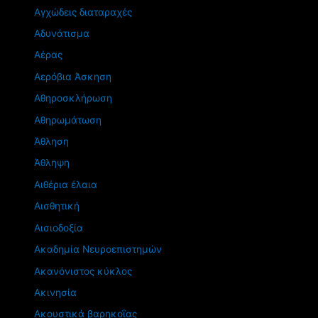
Αγχώδεις διαταραχές
Αδυνάτισμα
Αέρας
Αερόβια Άσκηση
Αθηροσκλήρωση
Αθηρωμάτωση
Άθληση
Άθληψη
Αιθέρια έλαια
Αισθητική
Αισιοδοξία
Ακαδημία Νευροεπιστημών
Ακανόνιστος κύκλος
Ακινησία
Ακουστικά βαρηκοΐας