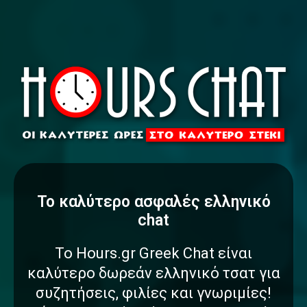
To καλύτερο
α
σ
φ
α
λ
έ
ς
ελληνικό
chat
Το Hours.gr Greek Chat είναι
καλύτερο δωρεάν ελληνικό τσατ για
συζητήσεις, φιλίες και γνωριμίες!