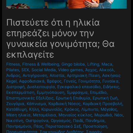
Πιστεύετε ότι η ηλικία
επηρεάζει μόνον την
γυναικεία γονιμότητα; Θα
εκπλαγείτε
Fitness
,
Fitness & Wellbeing
,
Gingo biloba
,
Lifting
,
Maca
,
Pilates
,
SEX
,
Social Media
,
Video games
,
Άγχος
,
Αλκοόλ
,
Άνδρας
,
Αντιγήρανση
,
Απιστία
,
Αρτηριακή Πίεση
,
Ασκήσεις
Kegel
,
Αφροδισιακά
,
Βρέφος
,
Γονείς
,
Γονιμότητα
,
Γυναίκα
,
Διατροφή
,
Δυσλειτουργία
,
Εγκεφαλικό επεισόδιο
,
Ειδήσεις
,
Εκσπερμάτιση
,
Εμμηνόπαυση
,
Έμφραγμα
,
Επιμέδιο
,
Επιστημονικές Εξελίξεις
,
Ερωτική Επιθυμία
,
Ερωτική ζωή
,
Ζευγάρια
,
Κάπνισμα
,
Καρδιακή Νόσος
,
Καρδιακή Προσβολή
,
Κατάθλιψη
,
Κήλη
,
Κορωνοϊός
,
Κρόκος
,
Λίμπιντο
,
Μέγεθος
,
Μέση ηλικία
,
Μεταμέλεια
,
Μηνιαίος κύκλος
,
Μυρωδιά
,
Νέοι
,
Νικοτίνη
,
Οιστρογόνα
,
Οργασμός
,
Παιδί
,
Πανδημία
,
Παντρεμένοι
,
Πέος
,
Περιστασιακό Σεξ
,
Προσποίηση
,
Προσωπικότητα
,
Σακχαρώδης Διαβήτης
,
Σαφράν
,