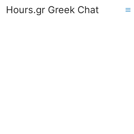
Hours.gr Greek Chat
Ma
Me