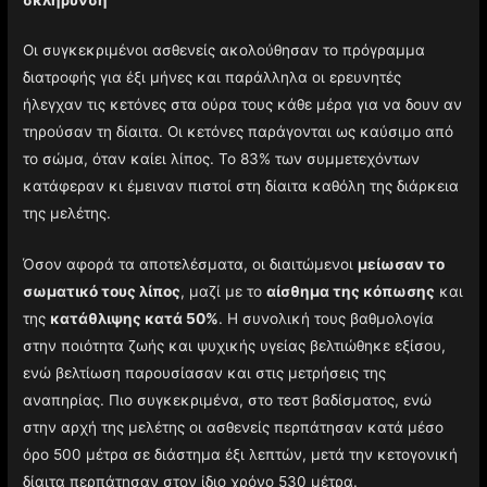
Οι συγκεκριμένοι ασθενείς ακολούθησαν το πρόγραμμα
διατροφής για έξι μήνες και παράλληλα οι ερευνητές
ήλεγχαν τις κετόνες στα ούρα τους κάθε μέρα για να δουν αν
τηρούσαν τη δίαιτα. Οι κετόνες παράγονται ως καύσιμο από
το σώμα, όταν καίει λίπος. Το 83% των συμμετεχόντων
κατάφεραν κι έμειναν πιστοί στη δίαιτα καθόλη της διάρκεια
της μελέτης.
Όσον αφορά τα αποτελέσματα, οι διαιτώμενοι
μείωσαν το
σωματικό τους λίπος
, μαζί με το
αίσθημα της κόπωσης
και
της
κατάθλιψης κατά 50%
. Η συνολική τους βαθμολογία
στην ποιότητα ζωής και ψυχικής υγείας βελτιώθηκε εξίσου,
ενώ βελτίωση παρουσίασαν και στις μετρήσεις της
αναπηρίας. Πιο συγκεκριμένα, στο τεστ βαδίσματος, ενώ
στην αρχή της μελέτης οι ασθενείς περπάτησαν κατά μέσο
όρο 500 μέτρα σε διάστημα έξι λεπτών, μετά την κετογονική
δίαιτα περπάτησαν στον ίδιο χρόνο 530 μέτρα.