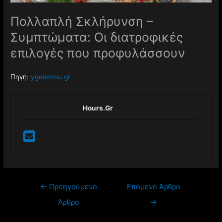
Πολλαπλή Σκλήρυνση –
Συμπτώματα: Οι διατροφικές
επιλογές που προφυλάσσουν
Πηγή:
ygeiamou.gr
Hours.gr
Πλοήγηση
←
Προηγούμενο
Επόμενο Άρθρο
άρθρων
Άρθρο
→