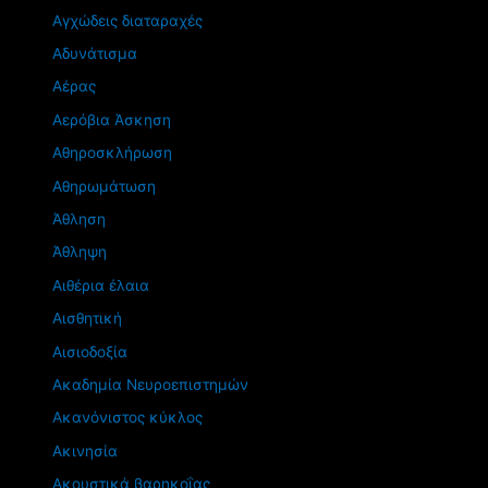
Αγχώδεις διαταραχές
Αδυνάτισμα
Αέρας
Αερόβια Άσκηση
Αθηροσκλήρωση
Αθηρωμάτωση
Άθληση
Άθληψη
Αιθέρια έλαια
Αισθητική
Αισιοδοξία
Ακαδημία Νευροεπιστημών
Ακανόνιστος κύκλος
Ακινησία
Ακουστικά βαρηκοΐας