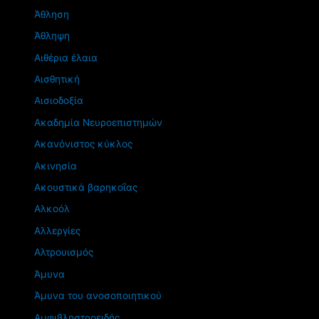
Άθληση
Άθληψη
Αιθέρια έλαια
Αισθητική
Αισιοδοξία
Ακαδημία Νευροεπιστημών
Ακανόνιστος κύκλος
Ακινησία
Ακουστικά βαρηκοΐας
Αλκοόλ
Αλλεργίες
Αλτρουισμός
Άμυνα
Άμυνα του ανοσοποιητικού
Αμφιβληστροειδής