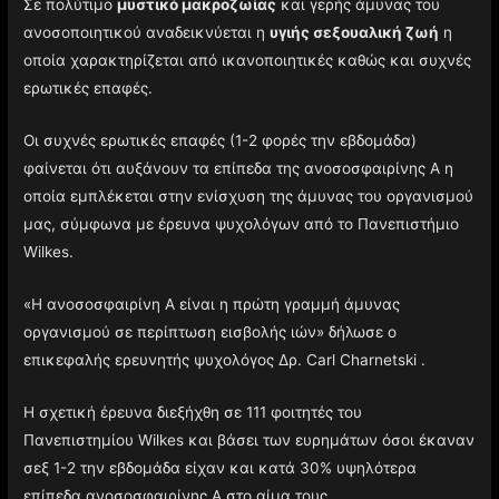
Σε πολύτιμο
μυστικό μακροζωίας
και γερής άμυνας του
ανοσοποιητικού αναδεικνύεται η
υγιής σεξουαλική ζωή
η
οποία χαρακτηρίζεται από ικανοποιητικές καθώς και συχνές
ερωτικές επαφές.
Οι συχνές ερωτικές επαφές (1-2 φορές την εβδομάδα)
φαίνεται ότι αυξάνουν τα επίπεδα της ανοσοσφαιρίνης Α η
οποία εμπλέκεται στην ενίσχυση της άμυνας του οργανισμού
μας, σύμφωνα με έρευνα ψυχολόγων από το Πανεπιστήμιο
Wilkes.
«Η ανοσοσφαιρίνη Α είναι η πρώτη γραμμή άμυνας
οργανισμού σε περίπτωση εισβολής ιών» δήλωσε ο
επικεφαλής ερευνητής ψυχολόγος Δρ. Carl Charnetski .
Η σχετική έρευνα διεξήχθη σε 111 φοιτητές του
Πανεπιστημίου Wilkes και βάσει των ευρημάτων όσοι έκαναν
σεξ 1-2 την εβδομάδα είχαν και κατά 30% υψηλότερα
επίπεδα ανοσοσφαιρίνης Α στο αίμα τους.