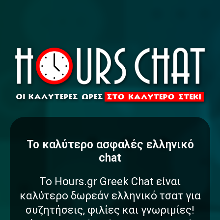
To καλύτερο
α
σ
φ
α
λ
έ
ς
ελληνικό
chat
Το Hours.gr Greek Chat είναι
καλύτερο δωρεάν ελληνικό τσατ για
συζητήσεις, φιλίες και γνωριμίες!