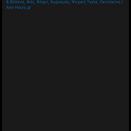
& Βότανα
,
Φιλί
,
Φλερτ
,
Χωρισμός
,
Ψυχική Υγεία
,
Ωκυτοκίνη
/
Από
Hours.gr