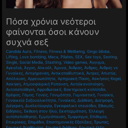
Πόσα χρόνια νεότεροι
φαίνονται όσοι κάνουν
συχνά σεξ
Candida Auris
,
Fitness
,
Fitness & Wellbeing
,
Gingo biloba
,
Lifting
,
Love bombing
,
Maca
,
Pilates
,
SEX
,
Sex toys
,
Sexting
,
Single
,
Social Media
,
Stashing
,
Video games
,
Άγγιγμα
,
Αγκαλιά
,
Άγχος
,
Αλκοόλ
,
Άμυνα
,
Άνδρας
,
Άνδρες
,
Άνδρες vs
Γυναίκες
,
Αντιγήρανση
,
Αντικαταθλιπτικά
,
Άντρες
,
Απιστία
,
Απόλαυση
,
Αρρενωπότητα
,
Αρτηριακή Πίεση
,
Ασκήσεις Kegel
,
Άσκηση
,
Ατμοσφαιρική Ρύπανση
,
Αυτοϊκανοποίηση
,
Αυτοπεποίθηση
,
Αφροδισιακά
,
Βακτηριακή κολπίτιδα
,
Βρέφος
,
Γάμος
,
Γονείς
,
Γονιμότητα
,
Γυμναστική
,
Γυναίκα
,
Γυναικεία Σεξουαλικότητα
,
Γυναίκες
,
Διάθεση
,
Διατροφή
,
Διέγερση
,
Δυσλειτουργία
,
Εγκεφαλικό επεισόδιο
,
Εθισμός
,
Ειδήσεις
,
Έκθεση στον ήλιο
,
Εκσπερμάτιση
,
Έλλειψη
αυτοπεποίθησης
,
Εμμηνόπαυση
,
Έμφραγμα
,
Επιθυμία
,
Επικρίσεις
,
Επιμέδιο
,
Επιστημονικές Εξελίξεις
,
Έρωτας
,
Ερωτικά βοηθήματα
,
Ερωτική διάθεση
,
Ερωτική έλξη
,