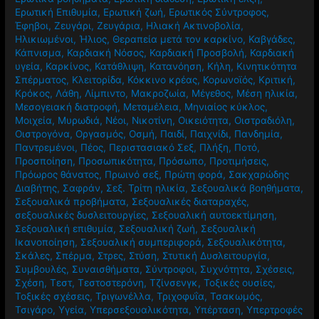
Ερωτική Επιθυμία
,
Ερωτική ζωή
,
Ερωτικός Σύντροφος
,
Έφηβοι
,
Ζευγάρι
,
Ζευγάρια
,
Ηλιακή Ακτινοβολία
,
Ηλικιωμένοι
,
Ήλιος
,
Θεραπεία μετά τον καρκίνο
,
Καβγάδες
,
Κάπνισμα
,
Καρδιακή Νόσος
,
Καρδιακή Προσβολή
,
Καρδιακή
υγεία
,
Καρκίνος
,
Κατάθλιψη
,
Κατανόηση
,
Κήλη
,
Κινητικότητα
Σπέρματος
,
Κλειτορίδα
,
Κόκκινο κρέας
,
Κορωνοϊός
,
Κριτική
,
Κρόκος
,
Λάθη
,
Λίμπιντο
,
Μακροζωία
,
Μέγεθος
,
Μέση ηλικία
,
Μεσογειακή διατροφή
,
Μεταμέλεια
,
Μηνιαίος κύκλος
,
Μοιχεία
,
Μυρωδιά
,
Νέοι
,
Νικοτίνη
,
Οικειότητα
,
Οιστραδιόλη
,
Οιστρογόνα
,
Οργασμός
,
Οσμή
,
Παιδί
,
Παιχνίδι
,
Πανδημία
,
Παντρεμένοι
,
Πέος
,
Περιστασιακό Σεξ
,
Πλήξη
,
Ποτό
,
Προσποίηση
,
Προσωπικότητα
,
Πρόσωπο
,
Προτιμήσεις
,
Πρόωρος θάνατος
,
Πρωινό σεξ
,
Πρώτη φορά
,
Σακχαρώδης
Διαβήτης
,
Σαφράν
,
Σεξ. Τρίτη ηλικία
,
Σεξουαλικά βοηθήματα
,
Σεξουαλικά προβήματα
,
Σεξουαλικές διαταραχές
,
σεξουαλικές δυσλειτουργίες
,
Σεξουαλική αυτοεκτίμηση
,
Σεξουαλική επιθυμία
,
Σεξουαλική ζωή
,
Σεξουαλική
Ικανοποίηση
,
Σεξουαλική συμπεριφορά
,
Σεξουαλικότητα
,
Σκάλες
,
Σπέρμα
,
Στρες
,
Στύση
,
Στυτική Δυσλειτουργία
,
Συμβουλές
,
Συναισθήματα
,
Σύντροφοι
,
Συχνότητα
,
Σχέσεις
,
Σχέση
,
Τεστ
,
Τεστοστερόνη
,
Τζίνσενγκ
,
Τοξικές ουσίες
,
Τοξικές σχέσεις
,
Τριγωνέλλα
,
Τριχοφυΐα
,
Τσακωμός
,
Τσιγάρο
,
Υγεία
,
Υπερσεξουαλικότητα
,
Υπέρταση
,
Υπερτροφές