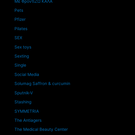
Mε ΦροντίΖΩ ΚΑΛΑ
Pets
Pfizer
Pilates
SEX
Sex toys
Sexting
Single
Social Media
Solumag Saffron & curcumin
Sputnik-V
Stashing
SYMMETRIA
The Antiagers
The Medical Beauty Center