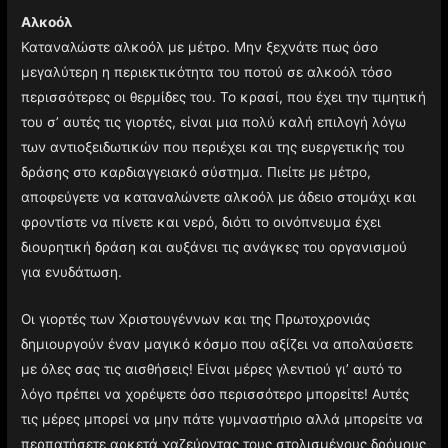
Αλκοόλ
Καταναλώστε αλκοόλ με μέτρο. Μην ξεχνάτε πως όσο
μεγαλύτερη η περιεκτικότητα του ποτού σε αλκοόλ τόσο
περισσότερες οι θερμίδες του. Το κρασί, που έχει την τιμητική
του σ’ αυτές τις γιορτές, είναι μια πολύ καλή επιλογή λόγω
των αντιοξειδωτικών που περιέχει και της ευεργετικής του
δράσης στο καρδιαγγειακό σύστημα. Πιείτε με μέτρο,
αποφεύγετε να καταναλώνετε αλκοόλ με άδειο στομάχι και
φροντίστε να πίνετε και νερό, διότι το οινόπνευμα έχει
διουρητική δράση και αυξάνει τις ανάγκες του οργανισμού
για ενυδάτωση.
Οι γιορτές των Χριστουγέννων και της Πρωτοχρονιάς
δημιουργούν έναν μαγικό κόσμο που αξίζει να απολαύσετε
με όλες σας τις αισθήσεις! Είναι μέρες γλεντιού γι’ αυτό το
λόγο πρέπει να χορέψετε όσο περισσότερο μπορείτε! Αυτές
τις μέρες μπορεί να μην πάτε γυμναστήριο αλλά μπορείτε να
περπατήσετε αρκετά χαζεύοντας τους στολισμένους δρόμους