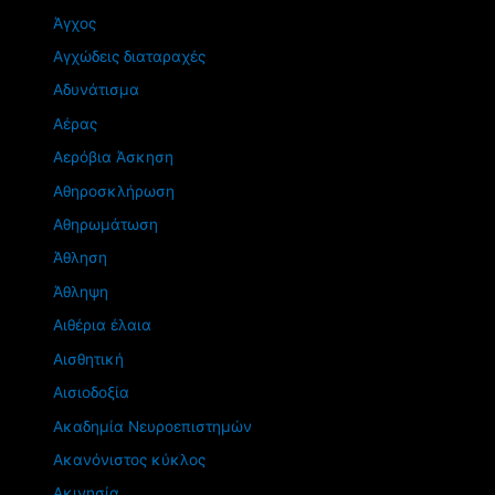
Άγχος
Αγχώδεις διαταραχές
Αδυνάτισμα
Αέρας
Αερόβια Άσκηση
Αθηροσκλήρωση
Αθηρωμάτωση
Άθληση
Άθληψη
Αιθέρια έλαια
Αισθητική
Αισιοδοξία
Ακαδημία Νευροεπιστημών
Ακανόνιστος κύκλος
Ακινησία