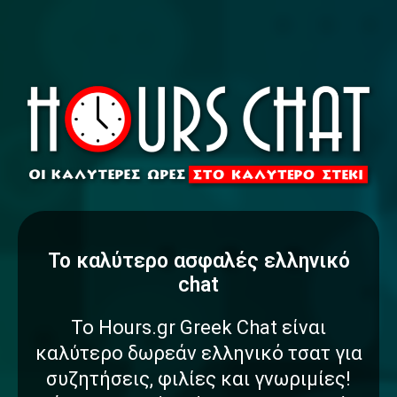
To καλύτερο
α
σ
φ
α
λ
έ
ς
ελληνικό
chat
Το Hours.gr Greek Chat είναι
καλύτερο δωρεάν ελληνικό τσατ για
συζητήσεις, φιλίες και γνωριμίες!