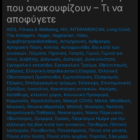
που ανακουφίζουν – Τι να
αποφύγετε
AIDS
,
Fitness & Wellbeing
,
HIV
,
INTERAMERICAN
,
Long Covid
,
The Antiagers
,
Vegan
,
Vegetarian
,
Video
,
Αμφιβληστροειδοπάθειες
,
Αντιγήρανση
,
Αρθραλγία
,
Αρτηριακή Πίεση
,
Αϋπνία
,
Αυτοφροντίδα
,
Βία κατά των
γυναικών
,
Γεύματα
,
Γήρανση
,
Γιατρός
,
Γυμνό
,
Γυμνοί για
ύπνο
,
Διαβήτης
,
Διάγνωση
,
Διατροφή
,
Δυσκοιλιότητα
,
Εγκεφαλικό επεισόδιο
,
Εγκεφαλικό Τραύμα
,
Εθελοντισμός
,
Ειδήσεις
,
Ελληνική Ιατροδικαστική Εταιρεία
,
Ελληνική
Οδοντιατρική Ομοσπονδία
,
Εμμηνόπαυση
,
Εξαερισμός
,
Εξάψεις
,
Επεξεργασμένα τρόφιμα
,
Επίσκεψη
,
Επιστημονικές
Εξελίξεις
,
Ινσουλίνη
,
Κακοποίηση γυναικών
,
Καούρες
,
Κατάθλιψη
,
κλειστοί χώροι
,
Κοινωνική Προσφορά
,
Κορωνοϊός
,
Κρυολιπόλυση
,
Μακρά COVID
,
Μάτια
,
Μετάδοση
,
Μουσική
,
Μουσικοθεραπεία
,
Μπότοξ
,
Μυαλγίες
,
Νεότητα
,
Νευρολογικές Παθήσεις
,
Νοσοκομείο
,
Νόσος Πάρκινσον
,
Οδοντίατρος
,
Ομορφιά
,
Όραση
,
Παγκόσμια Ημέρα για την
εξάλειψη της βίας κατά των γυναικών
,
Πανδημία
,
Πεπτική
λειτουργία
,
Πονόδοντος
,
Πονοκέφαλος
,
Πόνος στα γόνατα
,
Πόνος στην πλάτη
,
Πόνος στον αυχένα
,
Πυρετός
,
Σάκχαρο
,