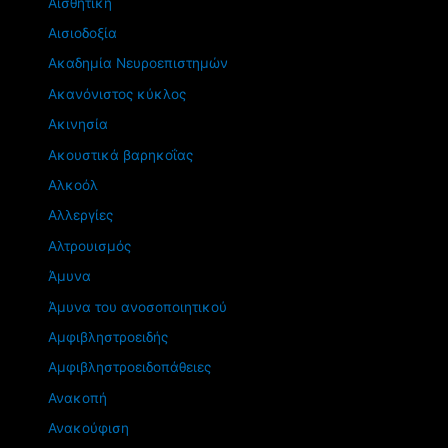
Αισθητική
Αισιοδοξία
Ακαδημία Νευροεπιστημών
Ακανόνιστος κύκλος
Ακινησία
Ακουστικά βαρηκοΐας
Αλκοόλ
Αλλεργίες
Αλτρουισμός
Άμυνα
Άμυνα του ανοσοποιητικού
Αμφιβληστροειδής
Αμφιβληστροειδοπάθειες
Ανακοπή
Ανακούφιση