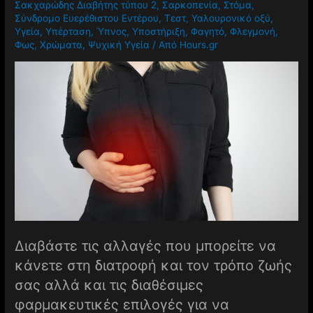
Σακχαρώδης Διαβήτης τύπου 2
,
Σαρκοπενία
,
Στόμα
,
Σύνδρομο Ευερέθιστου Εντέρου
,
Τεστ
,
Υαλουρονικό οξύ
,
Υγεία
,
Υπέρταση
,
Ύπνος
,
Υποστήριξη
,
Φαγητό
,
Φλεγμονή
,
Φως
,
Χρώματα
,
Ψυχική Υγεία
/ Από
Hours.gr
Διαβάστε τις αλλαγές που μπορείτε να
κάνετε στη διατροφή και τον τρόπο ζωής
σας αλλά και τις διαθέσιμες
φαρμακευτικές επιλογές για να