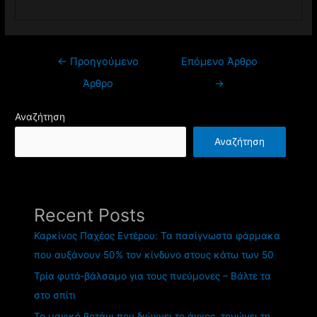
Πλοήγηση
←
Προηγούμενο
Επόμενο Άρθρο
άρθρων
Άρθρο
→
Αναζήτηση
Αναζήτηση
Recent Posts
Καρκίνος Παχέος Εντέρου: Τα πασίγνωστα φάρμακα
που αυξάνουν 50% τον κίνδυνο στους κάτω των 50
Τρία φυτά-βάλσαμο για τους πνεύμονες – Βάλτε τα
στο σπίτι
Το μαγικό βοτάνι που διώχνει το άγχος, τονώνει τη