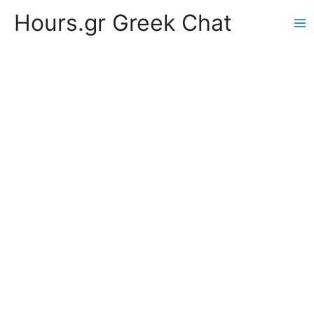
Hours.gr Greek Chat
Ma
Me