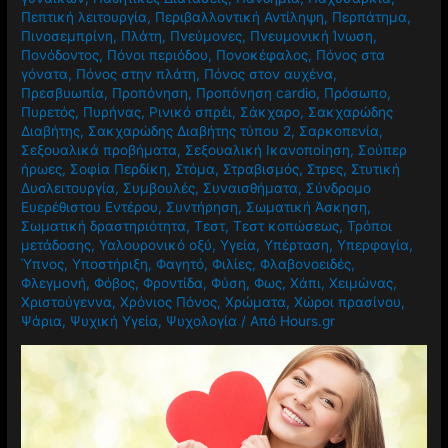
Πεπτική λειτουργία
,
Περιβαλλοντική Αντίληψη
,
Περπάτημα
,
Πινοσεμπρίνη
,
Πλάτη
,
Πνεύμονες
,
Πνευμονική Ίνωση
,
Πονόδοντος
,
Πόνοι περιόδου
,
Πονοκέφαλος
,
Πόνος στα
γόνατα
,
Πόνος στην πλάτη
,
Πόνος στον αυχένα
,
Πρεσβυωπία
,
Προπόνηση
,
Προπόνηση cardio
,
Πρόσωπο
,
Πυρετός
,
Πυρήνας
,
Ρινικό σπρέι
,
Σάκχαρο
,
Σακχαρώδης
Διαβήτης
,
Σακχαρώδης Διαβήτης τύπου 2
,
Σαρκοπενία
,
Σεξουαλικά προβήματα
,
Σεξουαλική Ικανοποίηση
,
Σούπερ
ήρωες
,
Σοφία Περδίκη
,
Στόμα
,
Στραβισμός
,
Στρες
,
Στυτική
Δυσλειτουργία
,
Συμβουλές
,
Συναισθήματα
,
Σύνδρομο
Ευερέθιστου Εντέρου
,
Συντήρηση
,
Σωματική Άσκηση
,
Σωματική δραστηριότητα
,
Τεστ
,
Τεστ κοπώσεως
,
Τρόποι
μετάδοσης
,
Υαλουρονικό οξύ
,
Υγεία
,
Υπέρταση
,
Υπερφαγία
,
Ύπνος
,
Υποστήριξη
,
Φαγητό
,
Φιλίες
,
Φλαβονοειδές
,
Φλεγμονή
,
Φόβος
,
Φροντίδα
,
Φύση
,
Φως
,
Χάπι
,
Χειμώνας
,
Χριστούγεννα
,
Χρόνιος Πόνος
,
Χρώματα
,
Χώροι πρασίνου
,
Ψάρια
,
Ψυχική Υγεία
,
Ψυχολογία
/ Από
Hours.gr