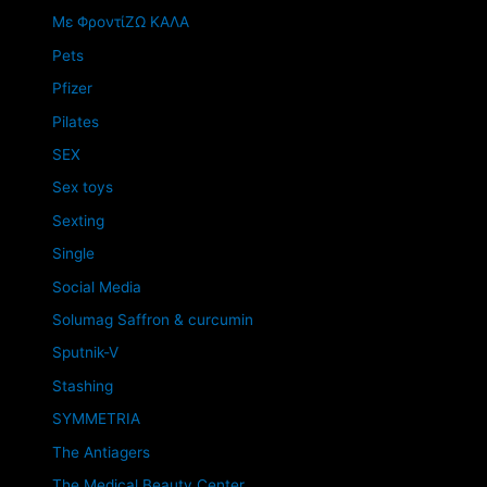
Mε ΦροντίΖΩ ΚΑΛΑ
Pets
Pfizer
Pilates
SEX
Sex toys
Sexting
Single
Social Media
Solumag Saffron & curcumin
Sputnik-V
Stashing
SYMMETRIA
The Antiagers
The Medical Beauty Center