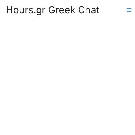
Hours.gr Greek Chat
Ma
Me