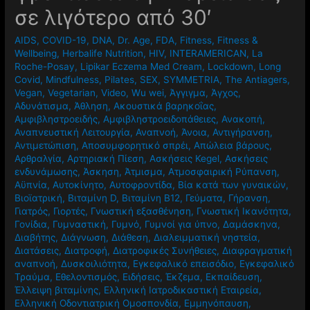
σε λιγότερο από 30′
AIDS
,
COVID-19
,
DNA
,
Dr. Age
,
FDA
,
Fitness
,
Fitness &
Wellbeing
,
Herbalife Nutrition
,
HIV
,
INTERAMERICAN
,
La
Roche-Posay
,
Lipikar Eczema Med Cream
,
Lockdown
,
Long
Covid
,
Mindfulness
,
Pilates
,
SEX
,
SYMMETRIA
,
The Antiagers
,
Vegan
,
Vegetarian
,
Video
,
Wu wei
,
Άγγιγμα
,
Άγχος
,
Αδυνάτισμα
,
Άθληση
,
Ακουστικά βαρηκοΐας
,
Αμφιβληστροειδής
,
Αμφιβληστροειδοπάθειες
,
Ανακοπή
,
Αναπνευστική Λειτουργία
,
Αναπνοή
,
Άνοια
,
Αντιγήρανση
,
Αντιμετώπιση
,
Αποσυμφορητικό σπρέι
,
Απώλεια βάρους
,
Αρθραλγία
,
Αρτηριακή Πίεση
,
Ασκήσεις Kegel
,
Ασκήσεις
ενδυνάμωσης
,
Άσκηση
,
Άτμισμα
,
Ατμοσφαιρική Ρύπανση
,
Αϋπνία
,
Αυτοκίνητο
,
Αυτοφροντίδα
,
Βία κατά των γυναικών
,
Βιοϊατρική
,
Βιταμίνη D
,
Βιταμίνη Β12
,
Γεύματα
,
Γήρανση
,
Γιατρός
,
Γιορτές
,
Γνωστική εξασθένηση
,
Γνωστική Ικανότητα
,
Γονίδια
,
Γυμναστική
,
Γυμνό
,
Γυμνοί για ύπνο
,
Δαμάσκηνα
,
Διαβήτης
,
Διάγνωση
,
Διάθεση
,
Διαλειμματική νηστεία
,
Διατάσεις
,
Διατροφή
,
Διατροφικές Συνήθειες
,
Διαφραγματική
αναπνοή
,
Δυσκοιλιότητα
,
Εγκεφαλικό επεισόδιο
,
Εγκεφαλικό
Τραύμα
,
Εθελοντισμός
,
Ειδήσεις
,
Έκζεμα
,
Εκπαίδευση
,
Έλλειψη βιταμίνης
,
Ελληνική Ιατροδικαστική Εταιρεία
,
Ελληνική Οδοντιατρική Ομοσπονδία
,
Εμμηνόπαυση
,