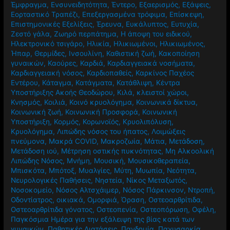
Έμφραγμα
,
Ενσυνειδητότητα
,
Έντερο
,
Εξαερισμός
,
Εξάψεις
,
Εορταστικό Τραπέζι
,
Επεξεργασμένα τρόφιμα
,
Επίσκεψη
,
Επιστημονικές Εξελίξεις
,
Έρευνα
,
Ευκάλυπτος
,
Ευτυχία
,
Ζεστό γάλα
,
Ζωηρό περπάτημα
,
Η άποψη του ειδικού
,
Ηλεκτρονικό τσιγάρο
,
Ηλικία
,
Ηλικιωμένοι
,
Ηλικιωμένος
,
Ήπαρ
,
Θερμίδες
,
Ινσουλίνη
,
Καθιστική ζωή
,
Κακοποίηση
γυναικών
,
Καούρες
,
Καρδιά
,
Καρδιαγγειακά νοσήματα
,
Καρδιαγγειακή νόσος
,
Καρδιοπαθείς
,
Καρκίνος Παχέος
Εντέρου
,
Κάταγμα
,
Κατάγματα
,
Κατάθλιψη
,
Κέντρα
Υποστήριξης Ακοής Θεοδώρου
,
Κιλά
,
κλειστοί χώροι
,
Κνησμός
,
Κοιλιά
,
Κοινό κρυολόγημα
,
Κοινωνικά δίκτυα
,
Κοινωνική ζωή
,
Κοινωνική Προσφορά
,
Κοινωνική
Υποστήριξη
,
Κορμός
,
Κορωνοϊός
,
Κρυολιπόλυση
,
Κρυολόγημα
,
Λιπώδης νόσος του ήπατος
,
Λοιμώξεις
πνεύμονα
,
Μακρά COVID
,
Μακροζωία
,
Μάτια
,
Μετάδοση
,
Μετάδοση ιού
,
Μέτρηση οστικής πυκνότητας
,
Μη Αλκοολική
Λιπώδης Νόσος
,
Μνήμη
,
Μουσική
,
Μουσικοθεραπεία
,
Μπισκότα
,
Μπότοξ
,
Μυαλγίες
,
Μύτη
,
Μυωπία
,
Νεότητα
,
Νευρολογικές Παθήσεις
,
Νηστεία
,
Νίκος Μεταξωτός
,
Νοσοκομείο
,
Νόσος Αλτσχάιμερ
,
Νόσος Πάρκινσον
,
Ντροπή
,
Οδοντίατρος
,
οικιακά
,
Ομορφιά
,
Όραση
,
Οστεοαρθρίτιδα
,
Οστεοαρθρίτιδα γόνατος
,
Οστεοπενία
,
Οστεοπόρωση
,
Οφέλη
,
Παγκόσμια Ημέρα για την εξάλειψη της βίας κατά των
γυναικών
,
Παθητικές Διατάσεις
,
Πανδημία
,
Παχυσαρκία
,