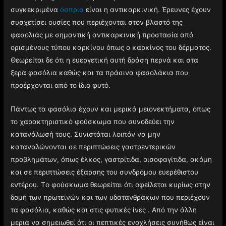
συγκεκριμένα
όσπρια
είναι η αντικαρκινική. Έρευνες έχουν
συσχετίσει ουσίες που περιέχονται στον βλαστό της
φασολιάς με σημαντική αντικαρκινική προστασία από
ορισμένους τύπου καρκίνου όπως ο καρκίνος του δέρματος.
Θεωρείται δε ότι η ευεργετική αυτή δράση περνά και στα
ξερά φασόλια καθώς και τα πράσινα φασολάκια που
προέρχονται από το ίδιο φυτό.
Πάντως τα φασόλια έχουν και μερικά μειονεκτήματα, όπως
το χαρακτηριστικό φούσκωμα που συνοδεύει την
κατανάλωσή τους. Συνιστάται λοιπόν να μην
καταναλώνονται σε περιπτώσεις γαστρεντερικών
προβλημάτων, όπως έλκος, γαστρίτιδα, οισοφαγίτιδα, ακόμη
και σε περιπτώσεις έξαρσης του συνδρόμου ευερέθιστου
εντέρου. Tο φούσκωμα θεωρείται ότι οφείλεται κυρίως στην
δομή των πρωτεϊνών και των υδατανθράκων που περιέχουν
τα φασόλια, καθώς και στις φυτικές ίνες . Από την άλλη
μεριά να σημειωθεί ότι οι πεπτικές ενοχλήσεις συνήθως είναι