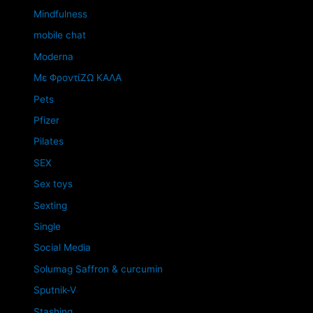
Mindfulness
mobile chat
Moderna
Mε ΦροντίΖΩ ΚΑΛΑ
Pets
Pfizer
Pilates
SEX
Sex toys
Sexting
Single
Social Media
Solumag Saffron & curcumin
Sputnik-V
Stashing