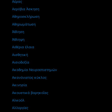
Αέρας
Αερόβια Άσκηση
Αθηροσκλήρωση
Αθηρωμάτωση
Άθληση
Άθληψη
Αιθέρια έλαια
Αισθητική
Αισιοδοξία
Ακαδημία Νευροεπιστημών
Ακανόνιστος κύκλος
Ακινησία
Ακουστικά βαρηκοΐας
Αλκοόλ
Αλλεργίες