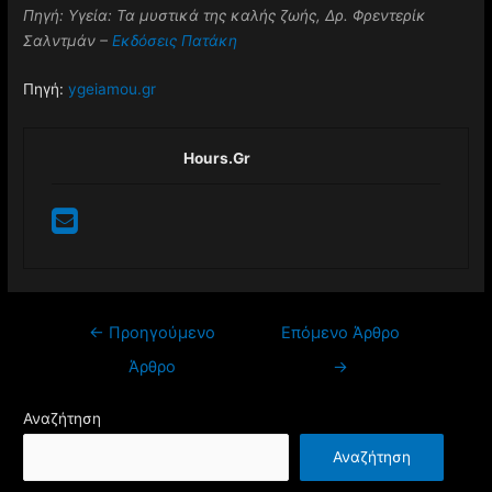
Πηγή: Υγεία: Τα μυστικά της καλής ζωής, Δρ. Φρεντερίκ
Σαλντμάν –
Εκδόσεις Πατάκη
Πηγή:
ygeiamou.gr
Hours.gr
Πλοήγηση
←
Προηγούμενο
Επόμενο Άρθρο
άρθρων
Άρθρο
→
Αναζήτηση
Αναζήτηση