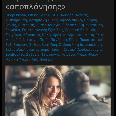
«αποπλάνησης»
Gingo biloba
,
Lifting
,
Maca
,
SEX
,
Αλκοόλ
,
Άνδρας
,
Αντιγήρανση
,
Αρτηριακή Πίεση
,
Αφροδισιακά
,
Βρέφος
,
Γονείς
,
Διατροφή
,
Δυσλειτουργία
,
Ειδήσεις
,
Εμμηνόπαυση
,
Επιμέδιο
,
Επιστημονικές Εξελίξεις
,
Ερωτική Επιθυμία
,
Ζευγάρια
,
Κάπνισμα
,
Κήλη
,
Κρόκος
,
Λίμπιντο
,
Μεταμέλεια
,
Μυρωδιά
,
Νικοτίνη
,
Παιδί
,
Πανδημία
,
Πέος
,
Περιστασιακό
Σεξ
,
Σαφράν
,
Σεξουαλική ζωή
,
Σεξουαλική Ικανοποίηση
,
Σεξουαλική συμπεριφορά
,
Στύση
,
Στυτική Δυσλειτουργία
,
Συμβουλές
,
Σχέσεις
,
Τζίνσενγκ
,
Τσιγάρο
,
Υγεία
,
Φλερτ
,
Ψυχική Υγεία
/ Από
Hours.gr