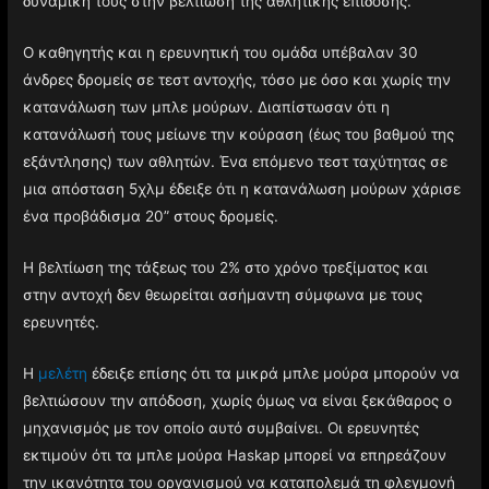
δυναμική τους στην βελτίωση της αθλητικής επίδοσης.
Ο καθηγητής και η ερευνητική του ομάδα υπέβαλαν 30
άνδρες δρομείς σε τεστ αντοχής, τόσο με όσο και χωρίς την
κατανάλωση των μπλε μούρων. Διαπίστωσαν ότι η
κατανάλωσή τους μείωνε την κούραση (έως του βαθμού της
εξάντλησης) των αθλητών. Ένα επόμενο τεστ ταχύτητας σε
μια απόσταση 5χλμ έδειξε ότι η κατανάλωση μούρων χάρισε
ένα προβάδισμα 20” στους δρομείς.
Η βελτίωση της τάξεως του 2% στο χρόνο τρεξίματος και
στην αντοχή δεν θεωρείται ασήμαντη σύμφωνα με τους
ερευνητές.
Η
μελέτη
έδειξε επίσης ότι τα μικρά μπλε μούρα μπορούν να
βελτιώσουν την απόδοση, χωρίς όμως να είναι ξεκάθαρος ο
μηχανισμός με τον οποίο αυτό συμβαίνει. Οι ερευνητές
εκτιμούν ότι τα μπλε μούρα Haskap μπορεί να επηρεάζουν
την ικανότητα του οργανισμού να καταπολεμά τη φλεγμονή