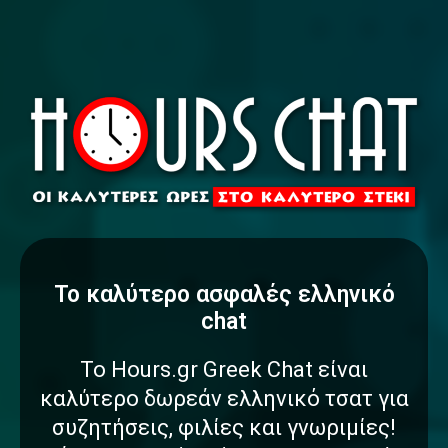
To καλύτερο
α
σ
φ
α
λ
έ
ς
ελληνικό
chat
Το Hours.gr Greek Chat είναι
καλύτερο δωρεάν ελληνικό τσατ για
συζητήσεις, φιλίες και γνωριμίες!