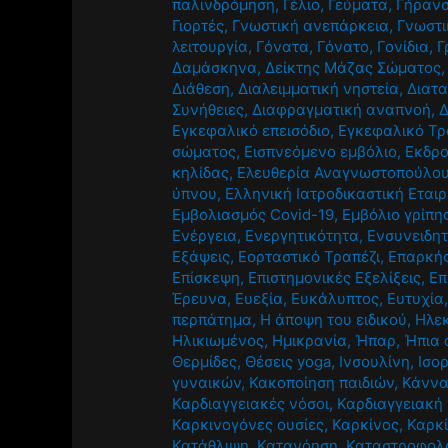
παλινδρόμηση
,
Γέλιο
,
Γεύματα
,
Γήραν
Γιορτές
,
Γνωστική ανεπάρκεια
,
Γνωστι
λειτουργία
,
Γόνατα
,
Γόνατο
,
Γονίδια
,
Γ
Δαμάσκηνα
,
Δείκτης Μάζας Σώματος
Διάθεση
,
Διαλειμματική νηστεία
,
Διατ
Συνήθειες
,
Διαφραγματική αναπνοή
,
Δ
Εγκεφαλικό επεισόδιο
,
Εγκεφαλικό Τ
σώματος
,
Εισπνεόμενο εμβόλιο
,
Εκδρ
κηλίδας
,
Ελευθερία Αναγνωστοπούλο
ύπνου
,
Ελληνική Ιατροδικαστική Εταιρ
Εμβολιασμός Covid-19
,
Εμβόλιο γρίπη
Ενέργεια
,
Ενεργητικότητα
,
Ενσυνειδη
Εξάψεις
,
Εορταστικό Τραπέζι
,
Επαρκής
Επίσκεψη
,
Επιστημονικές Εξελίξεις
,
Επ
Έρευνα
,
Ευεξία
,
Ευκάλυπτος
,
Ευτυχία
περπάτημα
,
Η άποψη του ειδικού
,
Ηλεκ
Ηλικιωμένος
,
Ημικρανία
,
Ήπαρ
,
Ήπια 
Θερμίδες
,
Θέσεις yoga
,
Ινσουλίνη
,
Ισο
γυναικών
,
Κακοποίηση παιδιών
,
Κάνν
Καρδιαγγειακές νόσοι
,
Καρδιαγγειακή
Καρκινογόνες ουσίες
,
Καρκίνος
,
Καρκ
Κατάθλιψη
,
Κατανόηση
,
Καταστροφολο