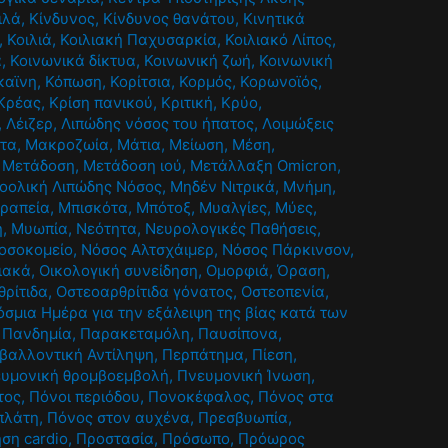
ιλά
,
Κίνδυνος
,
Κίνδυνος θανάτου
,
Κινητικά
,
Κοιλιά
,
Κοιλιακή Παχυσαρκία
,
Κοιλιακό Λίπος
,
α
,
Κοινωνικά δίκτυα
,
Κοινωνική ζωή
,
Κοινωνική
καϊνη
,
Κόπωση
,
Κορίτσια
,
Κορμός
,
Κορωνοϊός
,
Κρέας
,
Κρίση πανικού
,
Κριτική
,
Κρύο
,
,
Λέιζερ
,
Λιπώδης νόσος του ήπατος
,
Λοιμώξεις
τα
,
Μακροζωία
,
Μάτια
,
Μείωση
,
Μέση
,
,
Μετάδοση
,
Μετάδοση ιού
,
Μετάλλαξη Omicron
,
οολική Λιπώδης Νόσος
,
Μηδέν Νιτρικά
,
Μνήμη
,
ραπεία
,
Μπισκότα
,
Μπότοξ
,
Μυαλγίες
,
Μύες
,
η
,
Μυωπία
,
Νεότητα
,
Νευρολογικές Παθήσεις
,
οσοκομείο
,
Νόσος Αλτσχάιμερ
,
Νόσος Πάρκινσον
,
ιακά
,
Οικολογική συνείδηση
,
Ομορφιά
,
Όραση
,
ρίτιδα
,
Οστεοαρθρίτιδα γόνατος
,
Οστεοπενία
,
σμια Ημέρα για την εξάλειψη της βίας κατά των
,
Πανδημία
,
Παρακεταμόλη
,
Παυσίπονα
,
βαλλοντική Αντίληψη
,
Περπάτημα
,
Πίεση
,
υμονική θρομβοεμβολή
,
Πνευμονική Ίνωση
,
τος
,
Πόνοι περιόδου
,
Πονοκέφαλος
,
Πόνος στα
πλάτη
,
Πόνος στον αυχένα
,
Πρεσβυωπία
,
ση cardio
,
Προστασία
,
Πρόσωπο
,
Πρόωρος