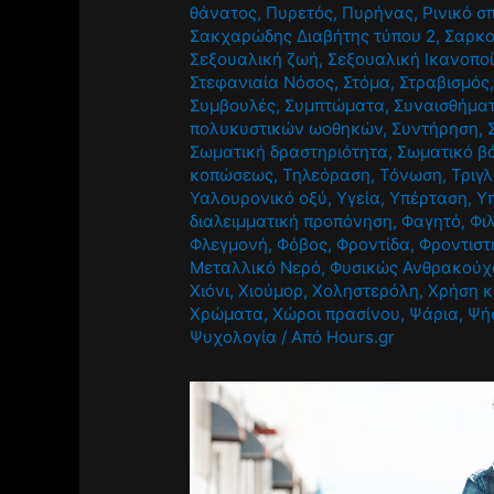
θάνατος
,
Πυρετός
,
Πυρήνας
,
Ρινικό σ
Σακχαρώδης Διαβήτης τύπου 2
,
Σαρκο
Σεξουαλική ζωή
,
Σεξουαλική Ικανοπο
Στεφανιαία Νόσος
,
Στόμα
,
Στραβισμός
Συμβουλές
,
Συμπτώματα
,
Συναισθήμα
πολυκυστικών ωοθηκών
,
Συντήρηση
,
Σωματική δραστηριότητα
,
Σωματικό β
κοπώσεως
,
Τηλεόραση
,
Τόνωση
,
Τριγλ
Υαλουρονικό οξύ
,
Υγεία
,
Υπέρταση
,
Υ
διαλειμματική προπόνηση
,
Φαγητό
,
Φι
Φλεγμονή
,
Φόβος
,
Φροντίδα
,
Φροντιστ
Μεταλλικό Νερό
,
Φυσικώς Ανθρακούχ
Χιόνι
,
Χιούμορ
,
Χοληστερόλη
,
Χρήση 
Χρώματα
,
Χώροι πρασίνου
,
Ψάρια
,
Ψή
Ψυχολογία
/ Από
Hours.gr