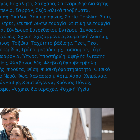
πρέι
,
Ροχαλητό
,
Σάκχαρο
,
Σακχαρώδης Διαβήτης
,
πενία
,
Σαφράν
,
Σεξουαλικά προβήματα
,
ίηση
,
Σκύλος
,
Σούπερ ήρωες
,
Σοφία Περδίκη
,
Σπίτι
,
,
Στρες
,
Στυτική Δυσλειτουργία
,
Στυτική λειτουργία
,
τα
,
Σύνδρομο Ευερέθιστου Εντέρου
,
Σύνδρομο
Σχέσεις
,
Σχέση
,
Σχιζοφρένεια
,
Σωματική Άσκηση
,
άρος
,
Ταξίδια
,
Ταχύτητα βάδισης
,
Τεστ
,
Τεστ
υκερίδια
,
Τρόποι μετάδοσης
,
Τσακωμός
,
Τύχη
,
περφαγία
,
Ύπνος
,
Υποστήριξη
,
υψηλής έντασης
λίες
,
Φλαβονοειδές
,
Φλεβική θρομβοεμβολή
,
ής
,
Φρούτα
,
Φύση
,
Φυσική δραστηριότητα
,
Φυσικό
ο Νερό
,
Φως
,
Χαλάρωση
,
Χάπι
,
Χαρά
,
Χειμώνας
,
κάνναβης
,
Χριστούγεννα
,
Χρόνιος Πόνος
,
σιμο
,
Ψυχικές διαταραχές
,
Ψυχική Υγεία
,