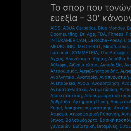
Το σπορ που τονώνε
ευεξία – 30′ κάνου
AIDS
,
AQUA Carpatica
,
Blue Monday
,
B
Doomsurfing
,
Dr. Age
,
FDA
,
Fitness
,
Fi
INTERAMERICAN
,
La Roche-Posay
,
Li
MEDICLINIC
,
MEDIFIRST
,
Mindfulness
curcumin
,
SYMMETRIA
,
The Antiagers
Άγχος
,
Αδυνάτισμα
,
Αέρας
,
Αερόβια Ά
Άθληψη
,
Αιθέρια έλαια
,
Αισιοδοξία
,
Ακ
Αλτρουισμός
,
Αμφιβληστροειδής
,
Αμφι
Αναλγητικά
,
Αναπηρία
,
Αναπνευστική 
Ανεπάρκεια
,
Άνοια
,
Ανοσοποίηση
,
Ανο
Αντικαταθλιπτικά
,
Αντιμετώπιση
,
Αντι
Αποκατάσταση
,
Αποσυμφορητικό σπρέ
Αρθρίτιδα
,
Αρτηριακή Πίεση
,
Αρωματο
Kegel
,
Ασκήσεις γυμναστικής
,
Ασκήσε
Άτμισμα
,
Ατμοσφαιρική Ρύπανση
,
Αϋπ
ύπνος
,
Βαλσαμόχορτο
,
Βασική προπό
γυναικών
,
Βιοϊατρική
,
Βιταμίνες
,
Βιταμ