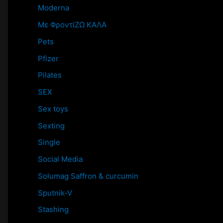
Moderna
Mε ΦροντίΖΩ ΚΑΛΑ
Pets
Pfizer
Pilates
SEX
Sex toys
Sexting
Single
Social Media
Solumag Saffron & curcumin
Sputnik-V
Stashing