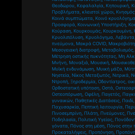
Θεοδώρου
,
Κεφαλαλγία
,
Κηπουρική
,
Κ
Προβλήματα
,
κλειστοί χώροι
,
Κνησμός
Κοινά συμπτώματα
,
Κοινό κρυολόγημ
Προσφορά
,
Κοινωνική Υποστήριξη
,
Κο
Κούραση
,
Κουρκουμάς
,
Κουρκουμίνη
,
Κρυολιπόλυση
,
Κρυολόγημα
,
Λεβάντα
πνεύμονα
,
Μακρά COVID
,
Μακροβιότη
Μεσογειακή διατροφή
,
Μεταβολισμός
Μέτρηση οστικής πυκνότητας
,
Μη Αλκ
Μνήνη
,
Μοναξιά
,
Μουσική
,
Μουσικοθε
Μυϊκή ενδυνάμωση
,
Μυική μάζα
,
Μύτ
Νηστεία
,
Νίκος Μεταξωτός
,
Νιτρικά
,
Ν
Ντροπή
,
Ξηροδερμία
,
Οδοντίατρος
,
οικ
Ορθοστατική υπόταση
,
Οστά
,
Οστεοαρθ
Οστεοπόρωση
,
Οφέλη
,
Παγετός
,
Παγκό
γυναικών
,
Παθητικές Διατάσεις
,
Παιδί
Παχυσαρκία
,
Πεπτική λειτουργία
,
Περι
Πινοσεμπρίνη
,
Πλάτη
,
Πνεύμονες
,
Πνε
Ποδηλασία
,
Πολιτική Υγείας
,
Πονόδον
γόνατα
,
Πόνος στη μέση
,
Πόνος στην 
Προκαταλήψεις
,
Προπόνηση
,
Προπόνη