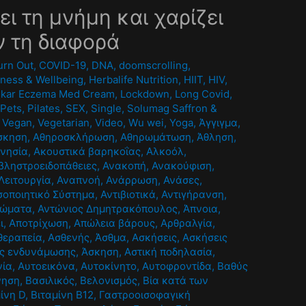
ι τη μνήμη και χαρίζει
ν τη διαφορά
urn Out
,
COVID-19
,
DNA
,
doomscrolling
,
tness & Wellbeing
,
Herbalife Nutrition
,
HIIT
,
HIV
,
pikar Eczema Med Cream
,
Lockdown
,
Long Covid
,
,
Pets
,
Pilates
,
SEX
,
Single
,
Solumag Saffron &
,
Vegan
,
Vegetarian
,
Video
,
Wu wei
,
Yoga
,
Άγγιγμα
,
σκηση
,
Αθηροσκλήρωση
,
Αθηρωμάτωση
,
Άθληση
,
ινησία
,
Ακουστικά βαρηκοΐας
,
Αλκοόλ
,
βληστροειδοπάθειες
,
Ανακοπή
,
Ανακούφιση
,
Λειτουργία
,
Αναπνοή
,
Ανάρρωση
,
Ανάσες
,
σοποιητικό Σύστημα
,
Αντιβιοτικά
,
Αντιγήρανση
,
σώματα
,
Αντώνιος Δημητρακόπουλος
,
Άπνοια
,
ι
,
Αποτρίχωση
,
Απώλεια βάρους
,
Αρθραλγία
,
θεραπεία
,
Ασθενής
,
Άσθμα
,
Ασκήσεις
,
Ασκήσεις
ις ενδυνάμωσης
,
Άσκηση
,
Αστική ποδηλασία
,
νία
,
Αυτοεικόνα
,
Αυτοκίνητο
,
Αυτοφροντίδα
,
Βαθύς
νηση
,
Βασιλικός
,
Βελονισμός
,
Βία κατά των
ίνη D
,
Βιταμίνη Β12
,
Γαστροοισοφαγική