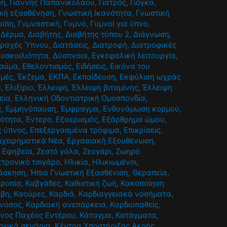
ση
,
Γιάννης Παπανικολάου
,
Γιατρός
,
Γιόγκα
,
κή εξασθένηση
,
Γνωστική Ικανότητα
,
Γνωστική
ρίπη
,
Γυμναστική
,
Γυμνό
,
Γυμνοί για ύπνο
,
,
Δέρμα
,
Διαβήτης
,
Διαβήτης τύπου 2
,
Διάγνωση
,
αραχές Ύπνου
,
Διατάσεις
,
Διατροφή
,
Διατροφικές
υσκοιλιότητα
,
Δύσπνοια
,
Εγκεφαλική λειτουργία
,
ραύμα
,
Εθελοντισμός
,
Ειδήσεις
,
Εικόνα του
ομές
,
Έκζεμα
,
ΕΚΠΑ
,
Εκπαίδευση
,
Εκφύλιση ωχράς
υ
,
Ελιξίριο
,
Έλλειψη
,
Έλλειψη βιταμίνης
,
Έλλειψη
εία
,
Ελληνική Οδοντιατρική Ομοσπονδία
,
ς
,
Εμμηνόπαυση
,
Έμφραγμα
,
Ενδυνάμωση κορμού
,
τότητα
,
Έντερο
,
Εξαερισμός
,
Εξάρθρημα ώμου
,
 ύπνος
,
Επεξεργασμένα τρόφιμα
,
Επικρίσεις
,
ιχειρηματικά Νέα
,
Εργασιακή Εξουθένωση
,
,
Εφηβεία
,
Ζεστό γάλα
,
Ζευγάρι
,
Ζωηρό
τρονικό τσιγάρο
,
Ηλικία
,
Ηλικιωμένοι
,
άσκηση
,
Ήπια Γνωστική Εξασθένιση
,
Θεραπεία
,
ρροπία
,
Καβγάδες
,
Καθιστική ζωή
,
Κακοποίηση
αβη
,
Καούρες
,
Καρδιά
,
Καρδιαγγειακά νοσήματα
,
 νόσος
,
Καρδιακή ανεπάρκεια
,
Καρδιοπαθείς
,
ίνος Παχέος Εντέρου
,
Κάταγμα
,
Κατάγματα
,
γικά σενάρια
,
Κέντρα Υποστήριξης Ακοής