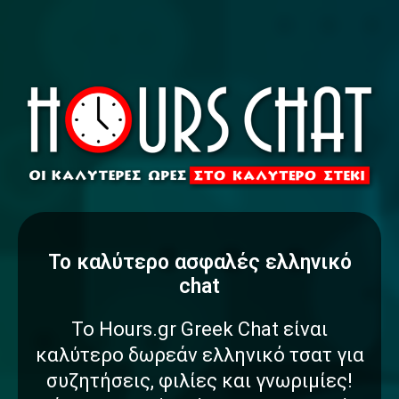
To καλύτερο
α
σ
φ
α
λ
έ
ς
ελληνικό
chat
Το Hours.gr Greek Chat είναι
καλύτερο δωρεάν ελληνικό τσατ για
συζητήσεις, φιλίες και γνωριμίες!