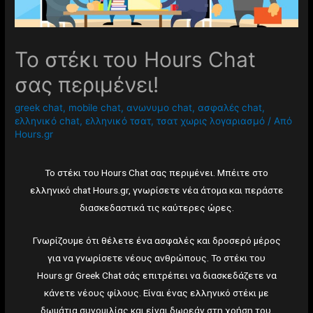
Το στέκι του Hours Chat
σας περιμένει!
greek chat
,
mobile chat
,
ανωνυμο chat
,
ασφαλές chat
,
ελληνικό chat
,
ελληνικό τσατ
,
τσατ χωρις λογαριασμό
/ Από
Hours.gr
Το στέκι του Hours Chat σας περιμένει. Μπέιτε στο
ελληνικό chat Hours.gr, γνωρίσετε νέα άτομα και περάστε
διασκεδαστικά τις καύτερες ώρες.
Γνωρίζουμε ότι θέλετε ένα ασφαλές και δροσερό μέρος
για να γνωρίσετε νέους ανθρώπους. Το στέκι του
Hours.gr Greek Chat σάς επιτρέπει να διασκεδάζετε να
κάνετε νέους φίλους. Είναι ένας ελληνικό στέκι με
δωμάτια συνομιλίας και είναι δωρεάν στη χρήση του.