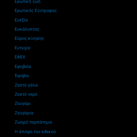
Ερωτική ζωή
Ερωτικός Σύντροφος
Ευεξία
Ευκάλυπτος
Εύρος κίνησης
Ευτυχία
ΕΦΕΧ
Εφηβεία
Έφηβοι
Ζεστό γάλα
Ζεστό νερό
Ζευγάρι
Ζευγάρια
Ζωηρό περπάτημα
Η άποψη του ειδικού