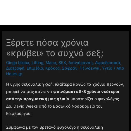
Ξέρετε πόσα χρόνια
«κρύβει» το συχνό σεξ;
Gingo biloba
,
Lifting
,
Maca
,
SEX
,
Αντιγήρανση
,
Αφροδισιακά
,
Διατροφή
,
Επιμέδιο
,
Κρόκος
,
Σαφράν
,
Τζίνσενγκ
,
Υγεία
/ Από
Hours.gr
Η υγιής σεξουαλική ζωή, ιδιαίτερα καθώς τα χρόνια περνούν,
μπορεί να μας κάνει να
φαινόμαστε 5-8 χρόνια νεότεροι
από την πραγματική μας ηλικία
υποστηρίζει ο ψυχολόγος
Δρ. David Weeks από το Βασιλικό Νοσοκομείο του
Εδιμβούργου.
Σύμφωνα με τον Βρετανό ψυχολόγο η σεξουαλική