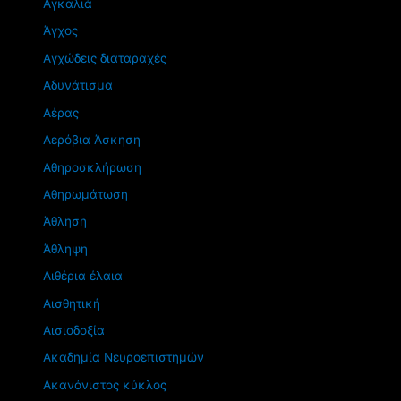
Αγκαλιά
Άγχος
Αγχώδεις διαταραχές
Αδυνάτισμα
Αέρας
Αερόβια Άσκηση
Αθηροσκλήρωση
Αθηρωμάτωση
Άθληση
Άθληψη
Αιθέρια έλαια
Αισθητική
Αισιοδοξία
Ακαδημία Νευροεπιστημών
Ακανόνιστος κύκλος