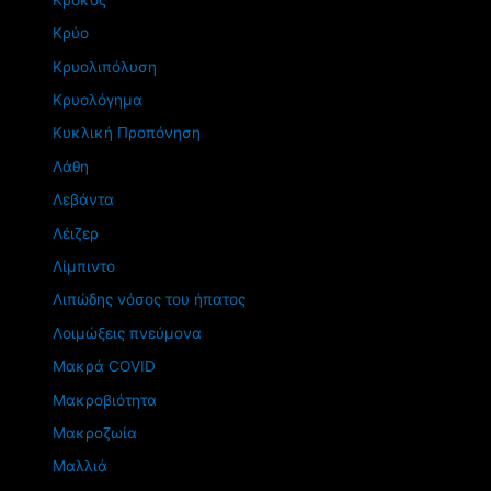
Κρύο
Κρυολιπόλυση
Κρυολόγημα
Κυκλική Προπόνηση
Λάθη
Λεβάντα
Λέιζερ
Λίμπιντο
Λιπώδης νόσος του ήπατος
Λοιμώξεις πνεύμονα
Μακρά COVID
Μακροβιότητα
Μακροζωία
Μαλλιά