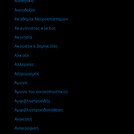
Αισθητική
Αισιοδοξία
Ακαδημία Νευροεπιστημών
Ακανόνιστος κύκλος
Ακινησία
Ακουστικά βαρηκοΐας
Αλκοόλ
Αλλεργίες
Αλτρουισμός
Άμυνα
Άμυνα του ανοσοποιητικού
Αμφιβληστροειδής
Αμφιβληστροειδοπάθειες
Ανακοπή
Ανακούφιση