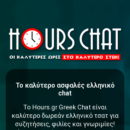
To καλύτερο
α
σ
φ
α
λ
έ
ς
ελληνικό
chat
Το Hours.gr Greek Chat είναι
καλύτερο δωρεάν ελληνικό τσατ για
συζητήσεις, φιλίες και γνωριμίες!