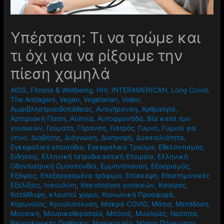
Υπέρταση: Τι να τρώμε και
τι όχι για να ρίξουμε την
πίεση χαμηλά
AIDS
,
Fitness & Wellbeing
,
HIV
,
INTERAMERICAN
,
Long Covid
,
The Antiagers
,
Vegan
,
Vegetarian
,
Video
,
Αμφιβληστροειδοπάθειες
,
Αντιγήρανση
,
Αρθραλγία
,
Αρτηριακή Πίεση
,
Αϋπνία
,
Αυτοφροντίδα
,
Βία κατά των
γυναικών
,
Γεύματα
,
Γήρανση
,
Γιατρός
,
Γυμνό
,
Γυμνοί για
ύπνο
,
Διαβήτης
,
Διάγνωση
,
Διατροφή
,
Δυσκοιλιότητα
,
Εγκεφαλικό επεισόδιο
,
Εγκεφαλικό Τραύμα
,
Εθελοντισμός
,
Ειδήσεις
,
Ελληνική Ιατροδικαστική Εταιρεία
,
Ελληνική
Οδοντιατρική Ομοσπονδία
,
Εμμηνόπαυση
,
Εξαερισμός
,
Εξάψεις
,
Επεξεργασμένα τρόφιμα
,
Επίσκεψη
,
Επιστημονικές
Εξελίξεις
,
Ινσουλίνη
,
Κακοποίηση γυναικών
,
Καούρες
,
Κατάθλιψη
,
κλειστοί χώροι
,
Κοινωνική Προσφορά
,
Κορωνοϊός
,
Κρυολιπόλυση
,
Μακρά COVID
,
Μάτια
,
Μετάδοση
,
Μουσική
,
Μουσικοθεραπεία
,
Μπότοξ
,
Μυαλγίες
,
Νεότητα
,
Νευρολογικές Παθήσεις
,
Νοσοκομείο
,
Νόσος Πάρκινσον
,