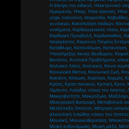
Η άποψη του ειδικού
,
Ηλεκτρονικό τσι
Ημικρανία
,
Ήπαρ
,
Ήπια άσκηση
,
Ήπια 
yoga
,
Ινσουλίνη
,
Ισορροπία
,
Καβγάδες
γυναικών
,
Κακοποίηση παιδιών
,
Κάνν
νοσήματα
,
Καρδιαγγειακές νόσοι
,
Καρ
Καρδιακή Προσβολή
,
Καρδιοπαθείς
,
Κα
παγκρέατος
,
Καρκίνος Παχέος Εντέρ
Κατάθλιψη
,
Κατανάλωση
,
Κατανόηση
,
Υποστήριξης Ακοής Θεοδώρου
,
Κεφαλ
θανάτου
,
Κινητικά Προβλήματα
,
κλεισ
Κοιλιακό Λίπος
,
Κοιλιακοί
,
Κοινά συμπ
Κοινωνικά δίκτυα
,
Κοινωνική ζωή
,
Κοι
Κοκαϊνη
,
Κόπωση
,
Κορίτσια
,
Κορμός
,
Κ
Κρέας
,
Κρίση πανικού
,
Κριτική
,
Κρύο
,
Λίμπιντο
,
Λιπώδης νόσος του ήπατος
,
Μακροβιότητα
,
Μακροζωία
,
Μαξιλάρι
Μεσογειακή διατροφή
,
Μεταβολικά ισ
Μετάλλαξη Omicron
,
Μέτρηση οστική
αλκοολική λιπώδης νόσου του ήπατος
Μουσική
,
Μουσικοθεραπεία
,
Μπισκότ
Μυϊκή ενδυνάμωση
,
Μυική μάζα
,
Μύτ