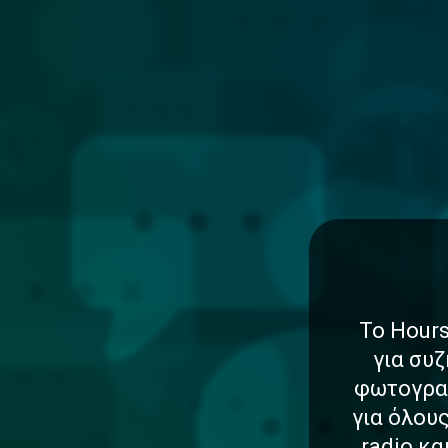
Το Hours
για συζ
φωτογραφ
για όλου
radio κ