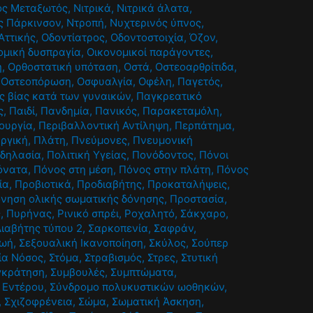
ος Μεταξωτός
,
Νιτρικά
,
Νιτρικά άλατα
,
ς Πάρκινσον
,
Ντροπή
,
Νυχτερινός ύπνος
,
Αττικής
,
Οδοντίατρος
,
Οδοντοστοιχία
,
Όζον
,
ομική δυσπραγία
,
Οικονομικοί παράγοντες
,
η
,
Ορθοστατική υπόταση
,
Οστά
,
Οστεοαρθρίτιδα
,
,
Οστεοπόρωση
,
Οσφυαλγία
,
Οφέλη
,
Παγετός
,
ς βίας κατά των γυναικών
,
Παγκρεατικό
ς
,
Παιδί
,
Πανδημία
,
Πανικός
,
Παρακεταμόλη
,
τουργία
,
Περιβαλλοντική Αντίληψη
,
Περπάτημα
,
υργική
,
Πλάτη
,
Πνεύμονες
,
Πνευμονική
δηλασία
,
Πολιτική Υγείας
,
Πονόδοντος
,
Πόνοι
όνατα
,
Πόνος στη μέση
,
Πόνος στην πλάτη
,
Πόνος
ία
,
Προβιοτικά
,
Προδιαβήτης
,
Προκαταλήψεις
,
νηση ολικής σωματικής δόνησης
,
Προστασία
,
ς
,
Πυρήνας
,
Ρινικό σπρέι
,
Ροχαλητό
,
Σάκχαρο
,
ιαβήτης τύπου 2
,
Σαρκοπενία
,
Σαφράν
,
ζωή
,
Σεξουαλική Ικανοποίηση
,
Σκύλος
,
Σούπερ
ία Νόσος
,
Στόμα
,
Στραβισμός
,
Στρες
,
Στυτική
γκράτηση
,
Συμβουλές
,
Συμπτώματα
,
 Εντέρου
,
Σύνδρομο πολυκυστικών ωοθηκών
,
,
Σχιζοφρένεια
,
Σώμα
,
Σωματική Άσκηση
,