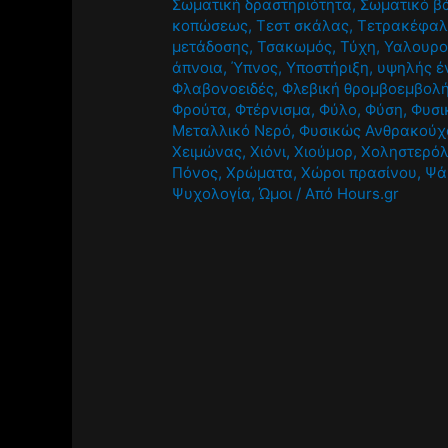
Σωματική δραστηριότητα
,
Σωματικό β
κοπώσεως
,
Τεστ σκάλας
,
Τετρακέφαλ
μετάδοσης
,
Τσακωμός
,
Τύχη
,
Υαλουρο
άπνοια
,
Ύπνος
,
Υποστήριξη
,
υψηλής έ
Φλαβονοειδές
,
Φλεβική θρομβοεμβολ
Φρούτα
,
Φτέρνισμα
,
Φύλο
,
Φύση
,
Φυσι
Μεταλλικό Νερό
,
Φυσικώς Ανθρακούχ
Χειμώνας
,
Χιόνι
,
Χιούμορ
,
Χοληστερό
Πόνος
,
Χρώματα
,
Χώροι πρασίνου
,
Ψά
Ψυχολογία
,
Ώμοι
/ Από
Hours.gr