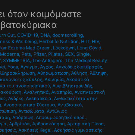
ι όταν κοιμόμαστε
βατοκύριακα
urn Out
,
COVID-19
,
DNA
,
doomscrolling
,
tness & Wellbeing
,
Herbalife Nutrition
,
HIIT
,
HIV
,
pikar Eczema Med Cream
,
Lockdown
,
Long Covid
,
,
Moderna
,
Pets
,
Pfizer
,
Pilates
,
SEX
,
Single
,
V
,
SYMMETRIA
,
The Antiagers
,
The Medical Beauty
ei
,
Yoga
,
Άγγιγμα
,
Άγχος
,
Αγχώδεις διαταραχές
,
Αθηροσκλήρωση
,
Αθηρωμάτωση
,
Άθληση
,
Άθληψη
,
κανόνιστος κύκλος
,
Ακινησία
,
Ακουστικά
να του ανοσοποιητικού
,
Αμφιβληστροειδής
,
νακούφιση
,
Αναλγητικά
,
Αναπηρία
,
Αναπνευστική
σες
,
Άνδρες
,
Ανεπάρκεια
,
Ανθεκτικότητα στην
η
,
Ανοσοποιητικό Σύστημα
,
Αντιβιοτικά
,
ετώπιση
,
Αντισώματα
,
Αντώνιος
ταση
,
Απόρριψη
,
Αποσυμφορητικό σπρέι
,
γία
,
Αρθρίτιδα
,
Αρθροσκόπηση
,
Αρτηριακή Πίεση
,
σκήσεις
,
Ασκήσεις Kegel
,
Ασκήσεις γυμναστικής
,