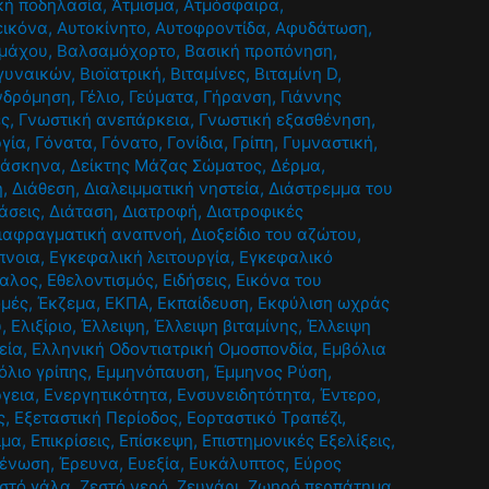
κή ποδηλασία
,
Άτμισμα
,
Ατμόσφαιρα
,
εικόνα
,
Αυτοκίνητο
,
Αυτοφροντίδα
,
Αφυδάτωση
,
ομάχου
,
Βαλσαμόχορτο
,
Βασική προπόνηση
,
 γυναικών
,
Βιοϊατρική
,
Βιταμίνες
,
Βιταμίνη D
,
νδρόμηση
,
Γέλιο
,
Γεύματα
,
Γήρανση
,
Γιάννης
ές
,
Γνωστική ανεπάρκεια
,
Γνωστική εξασθένηση
,
ργία
,
Γόνατα
,
Γόνατο
,
Γονίδια
,
Γρίπη
,
Γυμναστική
,
άσκηνα
,
Δείκτης Μάζας Σώματος
,
Δέρμα
,
η
,
Διάθεση
,
Διαλειμματική νηστεία
,
Διάστρεμμα του
άσεις
,
Διάταση
,
Διατροφή
,
Διατροφικές
ιαφραγματική αναπνοή
,
Διοξείδιο του αζώτου
,
πνοια
,
Εγκεφαλική λειτουργία
,
Εγκεφαλικό
αλος
,
Εθελοντισμός
,
Ειδήσεις
,
Εικόνα του
ομές
,
Έκζεμα
,
ΕΚΠΑ
,
Εκπαίδευση
,
Εκφύλιση ωχράς
υ
,
Ελιξίριο
,
Έλλειψη
,
Έλλειψη βιταμίνης
,
Έλλειψη
εία
,
Ελληνική Οδοντιατρική Ομοσπονδία
,
Εμβόλια
όλιο γρίπης
,
Εμμηνόπαυση
,
Έμμηνος Ρύση
,
γεια
,
Ενεργητικότητα
,
Ενσυνειδητότητα
,
Έντερο
,
ς
,
Εξεταστική Περίοδος
,
Εορταστικό Τραπέζι
,
ιμα
,
Επικρίσεις
,
Επίσκεψη
,
Επιστημονικές Εξελίξεις
,
θένωση
,
Έρευνα
,
Ευεξία
,
Ευκάλυπτος
,
Εύρος
στό γάλα
,
Ζεστό νερό
,
Ζευγάρι
,
Ζωηρό περπάτημα
,