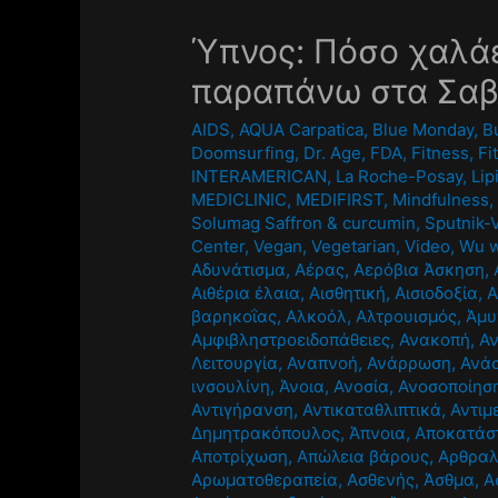
Ύπνος: Πόσο χαλάε
παραπάνω στα Σαβ
AIDS
,
AQUA Carpatica
,
Blue Monday
,
B
Doomsurfing
,
Dr. Age
,
FDA
,
Fitness
,
Fi
INTERAMERICAN
,
La Roche-Posay
,
Li
MEDICLINIC
,
MEDIFIRST
,
Mindfulness
Solumag Saffron & curcumin
,
Sputnik-
Center
,
Vegan
,
Vegetarian
,
Video
,
Wu w
Αδυνάτισμα
,
Αέρας
,
Αερόβια Άσκηση
,
Αιθέρια έλαια
,
Αισθητική
,
Αισιοδοξία
,
Α
βαρηκοΐας
,
Αλκοόλ
,
Αλτρουισμός
,
Άμυ
Αμφιβληστροειδοπάθειες
,
Ανακοπή
,
Α
Λειτουργία
,
Αναπνοή
,
Ανάρρωση
,
Ανά
ινσουλίνη
,
Άνοια
,
Ανοσία
,
Ανοσοποίησ
Αντιγήρανση
,
Αντικαταθλιπτικά
,
Αντιμ
Δημητρακόπουλος
,
Άπνοια
,
Αποκατάσ
Αποτρίχωση
,
Απώλεια βάρους
,
Αρθραλ
Αρωματοθεραπεία
,
Ασθενής
,
Άσθμα
,
Α