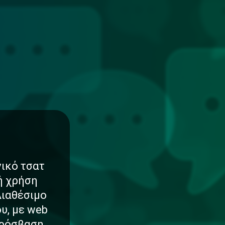
νικό τσατ
νή χρήση
Διαθέσιμο
υ, με web
πρόσβαση