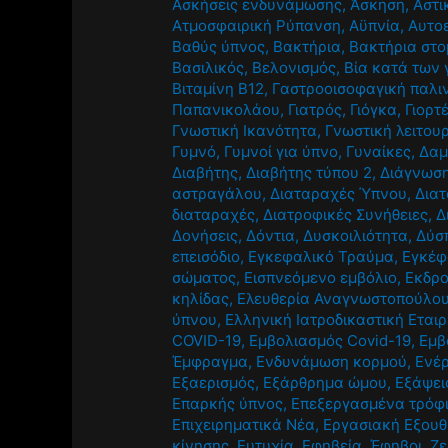
Ασκήσεις ενδυνάμωσης
,
Άσκηση
,
Αστι
Ατμοσφαιρική Ρύπανση
,
Αϋπνία
,
Αυτο
Βαθύς ύπνος
,
Βακτήρια
,
Βακτήρια στ
Βασιλικός
,
Βελονισμός
,
Βία κατά των
Βιταμίνη Β12
,
Γαστροοισοφαγική παλι
Παπανικολάου
,
Γιατρός
,
Γιόγκα
,
Γιορτ
Γνωστική Ικανότητα
,
Γνωστική λειτου
Γυμνό
,
Γυμνοί για ύπνο
,
Γυναίκες
,
Δαμ
Διαβήτης
,
Διαβήτης τύπου 2
,
Διάγνωσ
αστραγάλου
,
Διαταραχές Ύπνου
,
Διατ
διαταραχές
,
Διατροφικές Συνήθειες
,
Δ
Δονήσεις
,
Δόντια
,
Δυσκοιλιότητα
,
Δύσ
επεισόδιο
,
Εγκεφαλικό Τραύμα
,
Εγκέφ
σώματος
,
Εισπνεόμενο εμβόλιο
,
Εκδρ
κηλίδας
,
Ελευθερία Αναγνωστοπούλο
ύπνου
,
Ελληνική Ιατροδικαστική Εταιρ
COVID-19
,
Εμβολιασμός Covid-19
,
Εμβ
Έμφραγμα
,
Ενδυνάμωση κορμού
,
Ενέρ
Εξαερισμός
,
Εξάρθρημα ώμου
,
Εξάψει
Επαρκής ύπνος
,
Επεξεργασμένα τρόφ
Επιχειρηματικά Νέα
,
Εργασιακή Εξου
κίνησης
,
Ευτυχία
,
Εφηβεία
,
Έφηβοι
,
Ζε