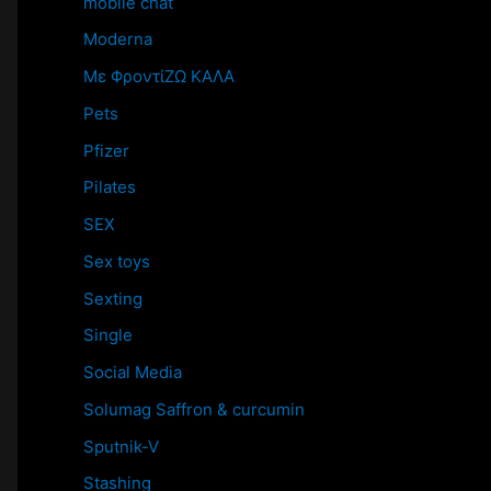
mobile chat
Moderna
Mε ΦροντίΖΩ ΚΑΛΑ
Pets
Pfizer
Pilates
SEX
Sex toys
Sexting
Single
Social Media
Solumag Saffron & curcumin
Sputnik-V
Stashing