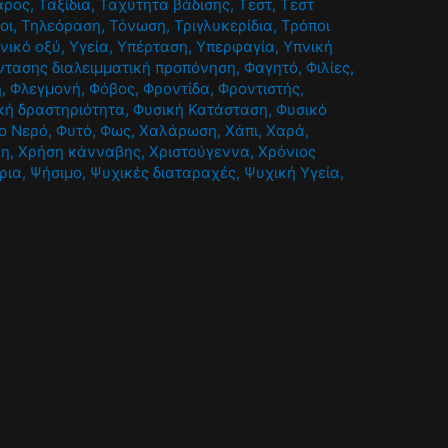
άρος
,
Ταξίδια
,
Ταχύτητα βάδισης
,
Τεστ
,
Τεστ
οι
,
Τηλεόραση
,
Τόνωση
,
Τριγλυκερίδια
,
Τρόποι
νικό οξύ
,
Υγεία
,
Υπέρταση
,
Υπερφαγία
,
Υπνική
ντασης διαλειμματική προπόνηση
,
Φαγητό
,
Φιλίες
,
ή
,
Φλεγμονή
,
Φόβος
,
Φροντίδα
,
Φροντιστής
,
κή δραστηριότητα
,
Φυσική Κατάσταση
,
Φυσικό
ο Νερό
,
Φυτό
,
Φως
,
Χαλάρωση
,
Χάπι
,
Χαρά
,
λη
,
Χρήση κάνναβης
,
Χριστούγεννα
,
Χρόνιος
ρια
,
Ψήσιμο
,
Ψυχικές διαταραχές
,
Ψυχική Υγεία
,