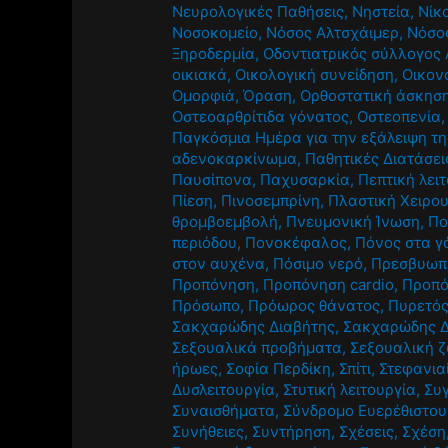
Νευρολογικές Παθήσεις
,
Νηστεία
,
Νίκ
Νοσοκομείο
,
Νόσος Αλτσχάιμερ
,
Νόσο
Ξηροδερμία
,
Οδοντιατρικός σύλλογος 
οικιακά
,
Οικολογική συνείδηση
,
Οικον
Ομορφιά
,
Όραση
,
Ορθοστατική άσκησ
Οστεοαρθρίτιδα γόνατος
,
Οστεοπενία
Παγκόσμια Ημέρα για την εξάλειψη τη
αδενοκαρκίνωμα
,
Παθητικές Διατάσει
Παυσίπονα
,
Παχυσαρκία
,
Πεπτική λει
Πίεση
,
Πινοσεμπρίνη
,
Πλαστική Χειρο
θρομβοεμβολή
,
Πνευμονική Ίνωση
,
Πο
περιόδου
,
Πονοκέφαλος
,
Πόνος στα γ
στον αυχένα
,
Πόσιμο νερό
,
Πρεσβυωπ
Προπόνηση
,
Προπόνηση cardio
,
Προπό
Πρόσωπο
,
Πρόωρος θάνατος
,
Πυρετό
Σακχαρώδης Διαβήτης
,
Σακχαρώδης Δ
Σεξουαλικά προβήματα
,
Σεξουαλική 
ήρωες
,
Σοφία Περδίκη
,
Σπίτι
,
Στεφανια
Δυσλειτουργία
,
Στυτική λειτουργία
,
Συ
Συναισθήματα
,
Σύνδρομο Ευερέθιστου
Συνήθειες
,
Συντήρηση
,
Σχέσεις
,
Σχέση