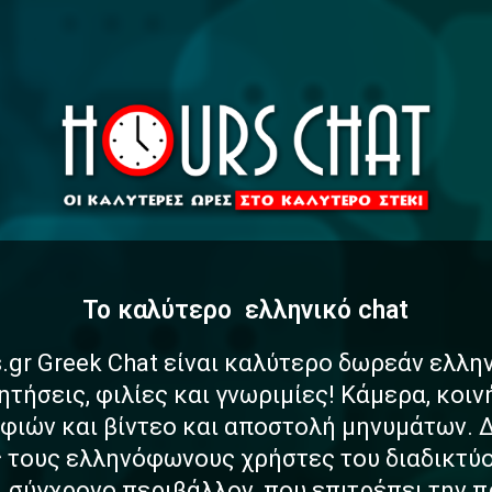
To καλύτερο
α
σ
φ
α
λ
ελληνικό chat
.gr Greek Chat είναι καλύτερο δωρεάν ελλη
ητήσεις, φιλίες και γνωριμίες! Κάμερα, κοι
ιών και βίντεο και αποστολή μηνυμάτων. 
ς τους ελληνόφωνους χρήστες του διαδικτύο
αι σύγχρονο περιβάλλον, που επιτρέπει την 