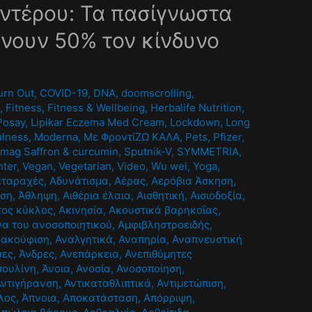
ντέρου: Τα πασίγνωστα
νουν 50% τον κίνδυνο
0
urn Out
,
COVID-19
,
DNA
,
doomscrolling
,
A
,
Fitness
,
Fitness & Wellbeing
,
Herbalife Nutrition
,
Posay
,
Lipikar Eczema Med Cream
,
Lockdown
,
Long
ulness
,
Moderna
,
Mε ΦροντίΖΩ ΚΑΛΑ
,
Pets
,
Pfizer
,
mag Saffron & curcumin
,
Sputnik-V
,
SYMMETRIA
,
nter
,
Vegan
,
Vegetarian
,
Video
,
Wu wei
,
Yoga
,
αταραχές
,
Αδυνάτισμα
,
Αέρας
,
Αερόβια Άσκηση
,
ηση
,
Άθληψη
,
Αιθέρια έλαια
,
Αισθητική
,
Αισιοδοξία
,
τος κύκλος
,
Ακινησία
,
Ακουστικά βαρηκοΐας
,
α του ανοσοποιητικού
,
Αμφιβληστροειδής
,
νακούφιση
,
Αναλγητικά
,
Αναπηρία
,
Αναπνευστική
σες
,
Άνδρες
,
Ανεπάρκεια
,
Ανεπιθύμητες
σουλίνη
,
Άνοια
,
Ανοσία
,
Ανοσοποίηση
,
Αντιγήρανση
,
Αντικαταθλιπτικά
,
Αντιμετώπιση
,
λος
,
Άπνοια
,
Αποκατάσταση
,
Απόρριψη
,