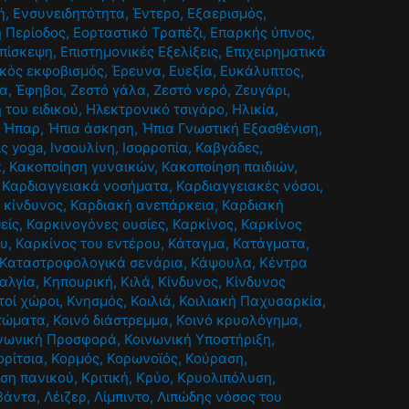
ή
,
Ενσυνειδητότητα
,
Έντερο
,
Εξαερισμός
,
ή Περίοδος
,
Εορταστικό Τραπέζι
,
Επαρκής ύπνος
,
πίσκεψη
,
Επιστημονικές Εξελίξεις
,
Επιχειρηματικά
κός εκφοβισμός
,
Έρευνα
,
Ευεξία
,
Ευκάλυπτος
,
ία
,
Έφηβοι
,
Ζεστό γάλα
,
Ζεστό νερό
,
Ζευγάρι
,
 του ειδικού
,
Ηλεκτρονικό τσιγάρο
,
Ηλικία
,
,
Ήπαρ
,
Ήπια άσκηση
,
Ήπια Γνωστική Εξασθένιση
,
ις yoga
,
Ινσουλίνη
,
Ισορροπία
,
Καβγάδες
,
α
,
Κακοποίηση γυναικών
,
Κακοποίηση παιδιών
,
,
Καρδιαγγειακά νοσήματα
,
Καρδιαγγειακές νόσοι
,
 κίνδυνος
,
Καρδιακή ανεπάρκεια
,
Καρδιακή
είς
,
Καρκινογόνες ουσίες
,
Καρκίνος
,
Καρκίνος
ου
,
Καρκίνος του εντέρου
,
Κάταγμα
,
Κατάγματα
,
Καταστροφολογικά σενάρια
,
Κάψουλα
,
Κέντρα
αλγία
,
Κηπουρική
,
Κιλά
,
Κίνδυνος
,
Κίνδυνος
τοί χώροι
,
Κνησμός
,
Κοιλιά
,
Κοιλιακή Παχυσαρκία
,
τώματα
,
Κοινό διάστρεμμα
,
Κοινό κρυολόγημα
,
νωνική Προσφορά
,
Κοινωνική Υποστήριξη
,
ορίτσια
,
Κορμός
,
Κορωνοϊός
,
Κούραση
,
ίση πανικού
,
Κριτική
,
Κρύο
,
Κρυολιπόλυση
,
βάντα
,
Λέιζερ
,
Λίμπιντο
,
Λιπώδης νόσος του