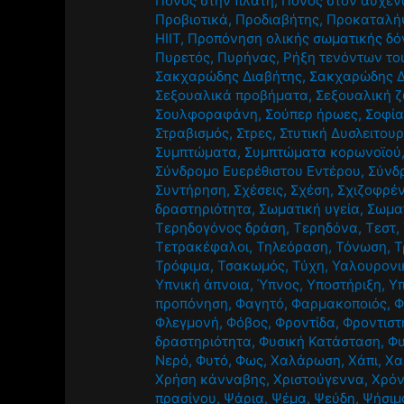
Πόνος στην πλάτη
,
Πόνος στον αυχέν
Προβιοτικά
,
Προδιαβήτης
,
Προκαταλή
HIIT
,
Προπόνηση ολικής σωματικής δό
Πυρετός
,
Πυρήνας
,
Ρήξη τενόντων το
Σακχαρώδης Διαβήτης
,
Σακχαρώδης Δ
Σεξουαλικά προβήματα
,
Σεξουαλική 
Σουλφοραφάνη
,
Σούπερ ήρωες
,
Σοφία
Στραβισμός
,
Στρες
,
Στυτική Δυσλειτουρ
Συμπτώματα
,
Συμπτώματα κορωνοϊού
Σύνδρομο Ευερέθιστου Εντέρου
,
Σύνδ
Συντήρηση
,
Σχέσεις
,
Σχέση
,
Σχιζοφρέν
δραστηριότητα
,
Σωματική υγεία
,
Σωμα
Τερηδογόνος δράση
,
Τερηδόνα
,
Τεστ
,
Τετρακέφαλοι
,
Τηλεόραση
,
Τόνωση
,
Τ
Τρόφιμα
,
Τσακωμός
,
Τύχη
,
Υαλουρονι
Υπνική άπνοια
,
Ύπνος
,
Υποστήριξη
,
Υ
προπόνηση
,
Φαγητό
,
Φαρμακοποιός
,
Φ
Φλεγμονή
,
Φόβος
,
Φροντίδα
,
Φροντιστ
δραστηριότητα
,
Φυσική Κατάσταση
,
Φυ
Νερό
,
Φυτό
,
Φως
,
Χαλάρωση
,
Χάπι
,
Χα
Χρήση κάνναβης
,
Χριστούγεννα
,
Χρόν
πρασίνου
,
Ψάρια
,
Ψέμα
,
Ψεύδη
,
Ψήσιμ