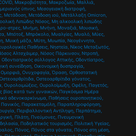
COVID
,
Μακροβιότητα
,
Μακροζωία
,
Μαλλιά
,
μεριανός ύπνος
,
Μεσογειακή διατροφή
,
ς
,
Μετάδοση
,
Μετάδοση ιού
,
Μετάλλαξη Omicron
,
οολική Λιπώδης Νόσος
,
Μη αλκοολική λιπώδης
κρο-στρες
,
Μνήμη
,
Μνήνη
,
Μοναξιά
,
Μουσική
,
τα
,
Μπότοξ
,
Μπρόκολο
,
Μυαλγίες
,
Μυαλό
,
Μύες
,
ση
,
Μυική μάζα
,
Μύτη
,
Μυωπία
,
Νεογέννητα
,
ευρολογικές Παθήσεις
,
Νηστεία
,
Νίκος Μεταξωτός
,
Νόσος Αλτσχάιμερ
,
Νόσος Πάρκινσον
,
Ντροπή
,
,
Οδοντιατρικός σύλλογος Αττικής
,
Οδοντίατρος
,
γική συνείδηση
,
Οικονομική δυσπραγία
,
,
Ομορφιά
,
Ονυχοφαγία
,
Όραση
,
Ορθοστατική
Οστεοαρθρίτιδα
,
Οστεοαρθρίτιδα γόνατος
,
α
,
Ουρολοιμώξεις
,
Ουρολοίμωξη
,
Οφέλη
,
Παγετός
,
ς βίας κατά των γυναικών
,
Παγκόσμια Ημέρα
ικό αδενοκαρκίνωμα
,
Παθήσεις ουροποιητικού
,
,
Πανικός
,
Παρακεταμόλη
,
Παραπληροφόρηση
,
τουργία
,
Περιβαλλοντική Αντίληψη
,
Περπάτημα
,
υργική
,
Πλάτη
,
Πνεύμονες
,
Πνευμονική
δηλασία
,
Ποδηλατικός τουρισμός
,
Πολιτική Υγείας
,
φαλος
,
Πόνος
,
Πόνος στα γόνατα
,
Πόνος στη μέση
,