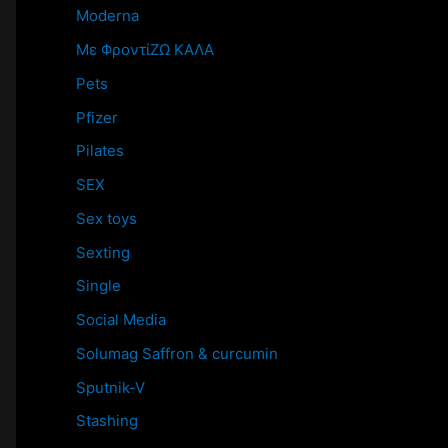
Moderna
Mε ΦροντίΖΩ ΚΑΛΑ
Pets
Pfizer
Pilates
SEX
Sex toys
Sexting
Single
Social Media
Solumag Saffron & curcumin
Sputnik-V
Stashing