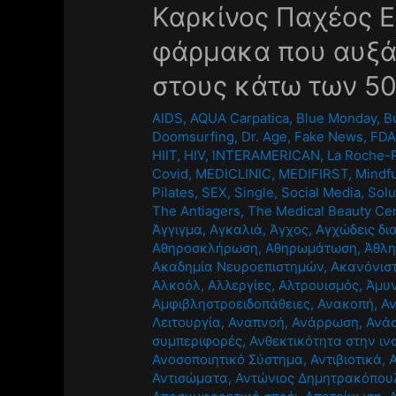
Καρκίνος Παχέος Ε
φάρμακα που αυξά
στους κάτω των 5
AIDS
,
AQUA Carpatica
,
Blue Monday
,
B
Doomsurfing
,
Dr. Age
,
Fake News
,
FD
HIIT
,
HIV
,
INTERAMERICAN
,
La Roche-
Covid
,
MEDICLINIC
,
MEDIFIRST
,
Mindf
Pilates
,
SEX
,
Single
,
Social Media
,
Solu
The Antiagers
,
The Medical Beauty Ce
Άγγιγμα
,
Αγκαλιά
,
Άγχος
,
Αγχώδεις δι
Αθηροσκλήρωση
,
Αθηρωμάτωση
,
Άθλ
Ακαδημία Νευροεπιστημών
,
Ακανόνισ
Αλκοόλ
,
Αλλεργίες
,
Αλτρουισμός
,
Άμυν
Αμφιβληστροειδοπάθειες
,
Ανακοπή
,
Α
Λειτουργία
,
Αναπνοή
,
Ανάρρωση
,
Ανά
συμπεριφορές
,
Ανθεκτικότητα στην ιν
Ανοσοποιητικό Σύστημα
,
Αντιβιοτικά
,
Αντισώματα
,
Αντώνιος Δημητρακόπου