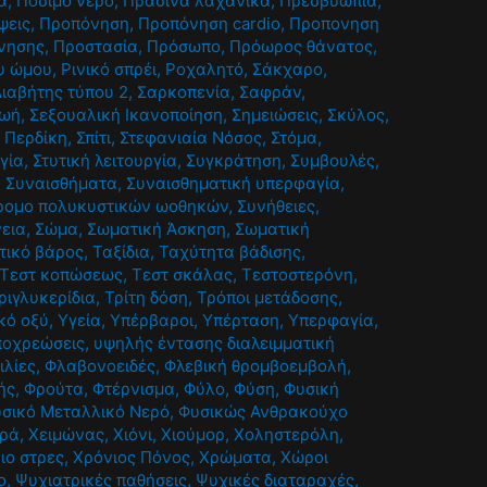
α
,
Πόσιμο νερό
,
Πράσινα λαχανικά
,
Πρεσβυωπία
,
ψεις
,
Προπόνηση
,
Προπόνηση cardio
,
Προπονηση
νησης
,
Προστασία
,
Πρόσωπο
,
Πρόωρος θάνατος
,
υ ώμου
,
Ρινικό σπρέι
,
Ροχαλητό
,
Σάκχαρο
,
ιαβήτης τύπου 2
,
Σαρκοπενία
,
Σαφράν
,
ζωή
,
Σεξουαλική Ικανοποίηση
,
Σημειώσεις
,
Σκύλος
,
 Περδίκη
,
Σπίτι
,
Στεφανιαία Νόσος
,
Στόμα
,
γία
,
Στυτική λειτουργία
,
Συγκράτηση
,
Συμβουλές
,
,
Συναισθήματα
,
Συναισθηματική υπερφαγία
,
ρομο πολυκυστικών ωοθηκών
,
Συνήθειες
,
εια
,
Σώμα
,
Σωματική Άσκηση
,
Σωματική
τικό βάρος
,
Ταξίδια
,
Ταχύτητα βάδισης
,
Τεστ κοπώσεως
,
Τεστ σκάλας
,
Τεστοστερόνη
,
ριγλυκερίδια
,
Τρίτη δόση
,
Τρόποι μετάδοσης
,
κό οξύ
,
Υγεία
,
Υπέρβαροι
,
Υπέρταση
,
Υπερφαγία
,
ποχρεώσεις
,
υψηλής έντασης διαλειμματική
ιλίες
,
Φλαβονοειδές
,
Φλεβική θρομβοεμβολή
,
ής
,
Φρούτα
,
Φτέρνισμα
,
Φύλο
,
Φύση
,
Φυσική
σικό Μεταλλικό Νερό
,
Φυσικώς Ανθρακούχο
ρά
,
Χειμώνας
,
Χιόνι
,
Χιούμορ
,
Χοληστερόλη
,
ιο στρες
,
Χρόνιος Πόνος
,
Χρώματα
,
Χώροι
ο
,
Ψυχιατρικές παθήσεις
,
Ψυχικές διαταραχές
,