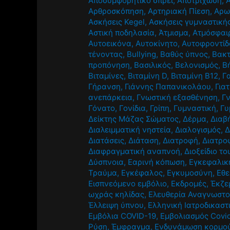
Αποσυμφορητικό σπρέι
,
Αποτρίχωση
,
Αρθροσκόπηση
,
Αρτηριακή Πίεση
,
Αρω
Ασκήσεις Kegel
,
Ασκήσεις γυμναστική
Αστική ποδηλασία
,
Άτμισμα
,
Ατμόσφαι
Αυτοεικόνα
,
Αυτοκίνητο
,
Αυτοφροντίδ
τένοντας
,
Βullying
,
Βαθύς ύπνος
,
Βακτ
προπόνηση
,
Βασιλικός
,
Βελονισμός
,
Β
Βιταμίνες
,
Βιταμίνη D
,
Βιταμίνη Β12
,
Γ
Γήρανση
,
Γιάννης Παπανικολάου
,
Για
ανεπάρκεια
,
Γνωστική εξασθένηση
,
Γ
Γόνατο
,
Γονίδια
,
Γρίπη
,
Γυμναστική
,
Γυ
Δείκτης Μάζας Σώματος
,
Δέρμα
,
Διαβ
Διαλειμματική νηστεία
,
Διαλογισμός
,
Δ
Διατάσεις
,
Διάταση
,
Διατροφή
,
Διατρο
Διαφραγματική αναπνοή
,
Διοξείδιο τ
Δύσπνοια
,
Εαρινή κόπωση
,
Εγκεφαλική
Τραύμα
,
Εγκέφαλος
,
Εγκυμοσύνη
,
Εθε
Εισπνεόμενο εμβόλιο
,
Εκδρομές
,
Έκζε
ωχράς κηλίδας
,
Ελευθερία Αναγνωστ
Έλλειψη ύπνου
,
Ελληνική Ιατροδικαστ
Εμβόλια COVID-19
,
Εμβολιασμός Covi
Ρύση
,
Έμφραγμα
,
Ενδυνάμωση κορμο