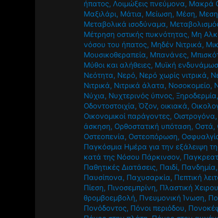
ήπατος
,
Λοιμώξεις πνεύμονα
,
Μακρά 
Μαξιλάρι
,
Μάτια
,
Μείωση
,
Μέση
,
Μεση
Μεταβολικά ισοδύναμα
,
Μεταβολισμό
Μέτρηση οστικής πυκνότητας
,
Μη Αλκ
νόσου του ήπατος
,
Μηδέν Νιτρικά
,
Μι
Μουσικοθεραπεία
,
Μπανάνες
,
Μπισκό
Μύθοι και αλήθειες
,
Μυϊκή ενδυνάμω
Νεότητα
,
Νερό
,
Νερό χωρίς νιτρικά
,
Ν
Νιτρικά
,
Νιτρικά άλατα
,
Νοσοκομείο
,
Νύχια
,
Νυχτερινός ύπνος
,
Ξηροδερμία
Οδοντοστοιχία
,
Όζον
,
οικιακά
,
Οικολο
Οικονομικοί παράγοντες
,
Οιστρογόνα
άσκηση
,
Ορθοστατική υπόταση
,
Οστά
,
Οστεοπενία
,
Οστεοπόρωση
,
Οσφυαλγί
Παγκόσμια Ημέρα για την εξάλειψη τη
κατά της Νόσου Πάρκινσον
,
Παγκρεατ
Παθητικές Διατάσεις
,
Παιδί
,
Πανδημία
Παυσίπονα
,
Παχυσαρκία
,
Πεπτική λει
Πίεση
,
Πινοσεμπρίνη
,
Πλαστική Χειρο
θρομβοεμβολή
,
Πνευμονική Ίνωση
,
Πο
Πονόδοντος
,
Πόνοι περιόδου
,
Πονοκέ