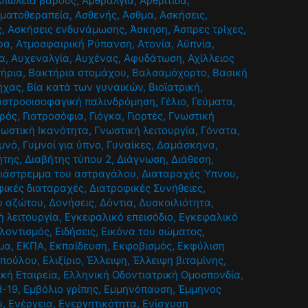
Απώλεια βάρους
,
Αρθραλγία
,
Αρθρίτιδα
,
ματοθεραπεία
,
Ασθενής
,
Άσθμα
,
Ασκήσεις
,
ς
,
Ασκήσεις ενδυνάμωσης
,
Άσκηση
,
Άσπρες τρίχες
,
ρα
,
Ατμοσφαιρική Ρύπανση
,
Ατονία
,
Αϋπνία
,
α
,
Αυχεναλγία
,
Αυχένας
,
Αφυδάτωση
,
Αχίλλειος
ήρια
,
Βακτήρια στομάχου
,
Βαλσαμόχορτο
,
Βασική
ήχας
,
Βία κατά των γυναικών
,
Βιοϊατρική
,
αστροοισοφαγική παλινδρόμηση
,
Γέλιο
,
Γεύματα
,
τρός
,
Γιατροσόφια
,
Γιόγκα
,
Γιορτές
,
Γνωστική
νωστική Ικανότητα
,
Γνωστική λειτουργία
,
Γόνατα
,
μνό
,
Γυμνοί για ύπνο
,
Γυναίκες
,
Δαμάσκηνα
,
ήτης
,
Διαβήτης τύπου 2
,
Διάγνωση
,
Διάθεση
,
ιάστρεμμα του αστραγάλου
,
Διαταραχές Ύπνου
,
φικές διαταραχές
,
Διατροφικές Συνήθειες
,
ου αζώτου
,
Δονήσεις
,
Δόντια
,
Δυσκοιλιότητα
,
 λειτουργία
,
Εγκεφαλικό επεισόδιο
,
Εγκεφαλικό
λοντισμός
,
Ειδήσεις
,
Εικόνα του σώματος
,
μα
,
ΕΚΠΑ
,
Εκπαίδευση
,
Εκφοβισμός
,
Εκφύλιση
οπούλου
,
Ελιξίριο
,
Έλλειψη
,
Έλλειψη βιταμίνης
,
ική Εταιρεία
,
Ελληνική Οδοντιατρική Ομοσπονδία
,
d-19
,
Εμβόλιο γρίπης
,
Εμμηνόπαυση
,
Έμμηνος
ύ
,
Ενέργεια
,
Ενεργητικότητα
,
Ενίσχυση