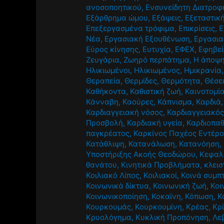
ανοσοποητικού
,
Ενσυνείδητη Διατροφ
Εξάρθρημα ώμου
,
Εξάψεις
,
Εξεταστικ
Επεξεργασμένα τρόφιμα
,
Επικρίσεις
,
Ε
Νέα
,
Εργασιακή Εξουθένωση
,
Εργασια
Εύρος κίνησης
,
Ευτυχία
,
ΕΦΕΧ
,
Εφηβε
Ζευγάρια
,
Ζωηρό περπάτημα
,
Η άποψη
Ηλικιωμένοι
,
Ηλικιωμένος
,
Ημικρανία
Θεραπεία
,
Θερμίδες
,
Θερμότητα
,
Θέσε
Καθήκοντα
,
Καθιστική ζωή
,
Καινοτομί
Κάνναβη
,
Καούρες
,
Κάπνισμα
,
Καρδιά
Καρδιαγγειακή νόσος
,
Καρδιαγγειακός
Προσβολή
,
Καρδιακή υγεία
,
Καρδιοπαθ
παγκρέατος
,
Καρκίνος Παχέος Εντέρ
Κατάθλιψη
,
Κατανάλωση
,
Κατανόηση
,
Υποστήριξης Ακοής Θεοδώρου
,
Κεφαλ
θανάτου
,
Κινητικά Προβλήματα
,
κλεισ
Κοιλιακό Λίπος
,
Κοιλιακοί
,
Κοινά συμπ
Κοινωνικά δίκτυα
,
Κοινωνική ζωή
,
Κοι
Κοινωνικοποίηση
,
Κοκαϊνη
,
Κόπωση
,
Κ
Κουρκουμάς
,
Κουρκουμίνη
,
Κρέας
,
Κρ
Κρυολόγημα
,
Κυκλική Προπόνηση
,
Λε