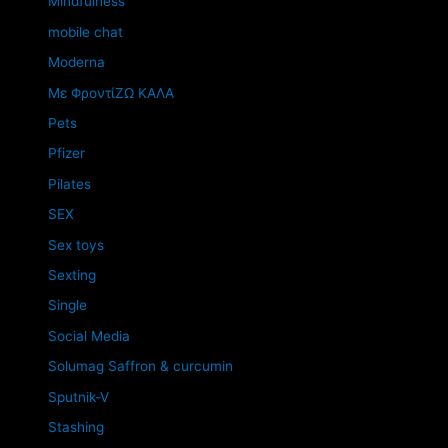
Mindfulness
mobile chat
Moderna
Mε ΦροντίΖΩ ΚΑΛΑ
Pets
Pfizer
Pilates
SEX
Sex toys
Sexting
Single
Social Media
Solumag Saffron & curcumin
Sputnik-V
Stashing