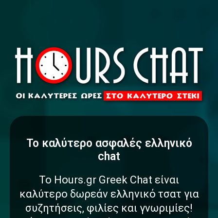
To καλύτερο
α
σ
φ
α
λ
έ
ς
ελληνικό
chat
Το Hours.gr Greek Chat είναι
καλύτερο δωρεάν ελληνικό τσατ για
συζητήσεις, φιλίες και γνωριμίες!