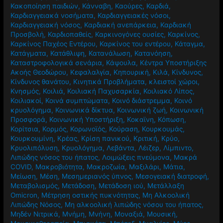
Κακοποίηση παιδιών
,
Κάνναβη
,
Καούρες
,
Καρδιά
,
Καρδιαγγειακά νοσήματα
,
Καρδιαγγειακές νόσοι
,
Καρδιαγγειακή νόσος
,
Καρδιακή ανεπάρκεια
,
Καρδιακή
Προσβολή
,
Καρδιοπαθείς
,
Καρκινογόνες ουσίες
,
Καρκίνος
,
Καρκίνος Παχέος Εντέρου
,
Καρκίνος του εντέρου
,
Κάταγμα
,
Κατάγματα
,
Κατάθλιψη
,
Κατανάλωση
,
Κατανόηση
,
Καταστροφολογικά σενάρια
,
Κάψουλα
,
Κέντρα Υποστήριξης
Ακοής Θεοδώρου
,
Κεφαλαλγία
,
Κηπουρική
,
Κιλά
,
Κίνδυνος
,
Κίνδυνος θανάτου
,
Κινητικά Προβλήματα
,
κλειστοί χώροι
,
Κνησμός
,
Κοιλιά
,
Κοιλιακή Παχυσαρκία
,
Κοιλιακό Λίπος
,
Κοιλιακοί
,
Κοινά συμπτώματα
,
Κοινό διάστρεμμα
,
Κοινό
κρυολόγημα
,
Κοινωνικά δίκτυα
,
Κοινωνική ζωή
,
Κοινωνική
Προσφορά
,
Κοινωνική Υποστήριξη
,
Κοκαϊνη
,
Κόπωση
,
Κορίτσια
,
Κορμός
,
Κορωνοϊός
,
Κούραση
,
Κουρκουμάς
,
Κουρκουμίνη
,
Κρέας
,
Κρίση πανικού
,
Κριτική
,
Κρύο
,
Κρυολιπόλυση
,
Κρυολόγημα
,
Λεβάντα
,
Λέιζερ
,
Λίμπιντο
,
Λιπώδης νόσος του ήπατος
,
Λοιμώξεις πνεύμονα
,
Μακρά
COVID
,
Μακροβιότητα
,
Μακροζωία
,
Μαξιλάρι
,
Μάτια
,
Μείωση
,
Μέση
,
Μεσημεριανός ύπνος
,
Μεσογειακή διατροφή
,
Μεταβολισμός
,
Μετάδοση
,
Μετάδοση ιού
,
Μετάλλαξη
Omicron
,
Μέτρηση οστικής πυκνότητας
,
Μη Αλκοολική
Λιπώδης Νόσος
,
Μη αλκοολική λιπώδης νόσου του ήπατος
,
Μηδέν Νιτρικά
,
Μνήμη
,
Μνήνη
,
Μοναξιά
,
Μουσική
,