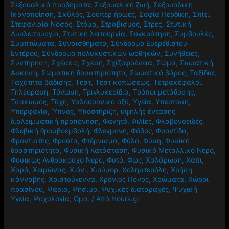
Σεξουαλικά προβήματα
,
Σεξουαλική ζωή
,
Σεξουαλική
Ικανοποίηση
,
Σκύλος
,
Σούπερ ήρωες
,
Σοφία Περδίκη
,
Σπίτι
,
Στεφανιαία Νόσος
,
Στόμα
,
Στραβισμός
,
Στρες
,
Στυτική
Δυσλειτουργία
,
Στυτική λειτουργία
,
Συγκράτηση
,
Συμβουλές
,
Συμπτώματα
,
Συναισθήματα
,
Σύνδρομο Ευερέθιστου
Εντέρου
,
Σύνδρομο πολυκυστικών ωοθηκών
,
Συνήθειες
,
Συντήρηση
,
Σχέσεις
,
Σχέση
,
Σχιζοφρένεια
,
Σώμα
,
Σωματική
Άσκηση
,
Σωματική δραστηριότητα
,
Σωματικό βάρος
,
Ταξίδια
,
Ταχύτητα βάδισης
,
Τεστ
,
Τεστ κοπώσεως
,
Τετρακέφαλοι
,
Τηλεόραση
,
Τόνωση
,
Τριγλυκερίδια
,
Τρόποι μετάδοσης
,
Τσακωμός
,
Τύχη
,
Υαλουρονικό οξύ
,
Υγεία
,
Υπέρταση
,
Υπερφαγία
,
Ύπνος
,
Υποστήριξη
,
υψηλής έντασης
διαλειμματική προπόνηση
,
Φαγητό
,
Φιλίες
,
Φλαβονοειδές
,
Φλεβική θρομβοεμβολή
,
Φλεγμονή
,
Φόβος
,
Φροντίδα
,
Φροντιστής
,
Φρούτα
,
Φτέρνισμα
,
Φύλο
,
Φύση
,
Φυσική
δραστηριότητα
,
Φυσική Κατάσταση
,
Φυσικό Μεταλλικό Νερό
,
Φυσικώς Ανθρακούχο Νερό
,
Φυτό
,
Φως
,
Χαλάρωση
,
Χάπι
,
Χαρά
,
Χειμώνας
,
Χιόνι
,
Χιούμορ
,
Χοληστερόλη
,
Χρήση
κάνναβης
,
Χριστούγεννα
,
Χρόνιος Πόνος
,
Χρώματα
,
Χώροι
πρασίνου
,
Ψάρια
,
Ψήσιμο
,
Ψυχικές διαταραχές
,
Ψυχική
Υγεία
,
Ψυχολογία
,
Ώμοι
/ Από
Hours.gr