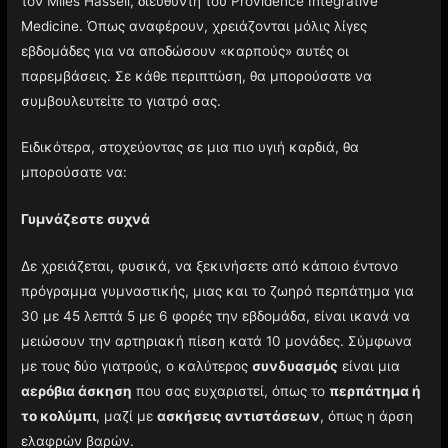
τον Miles Hassell, διευθυντή του Providence Integrative
Medicine. Όπως αναφέρουν, χρειάζονται μόλις λίγες
εβδομάδες για να αποδώσουν «καρπούς» αυτές οι
παρεμβάσεις. Σε κάθε περιπτώση, θα μπορούσατε να
συμβουλευτείτε το γιατρό σας.
Ειδικότερα, στοχεύοντας σε μια πιο υγιή καρδιά, θα
μπορούσατε να:
Γυμνάζεστε συχνά
Δε χρειάζεται, φυσικά, να ξεκινήσετε από κάποιο έντονο
πρόγραμμα γυμναστικής, μιας και το ζωηρό περπάτημα για
30 με 45 λεπτά 5 με 6 φορές την εβδομάδα, είναι ικανά να
μειώσουν την αρτηριακή πίεση κατά 10 μονάδες. Σύμφωνα
με τους δύο γιατρούς, ο καλύτερος
συνδυασμός
είναι μια
αερόβια άσκηση
που σας ευχαριστεί, όπως το
περπάτημα ή
το κολύμπι
, μαζί με
ασκήσεις αντιστάσεων
, όπως η άρση
ελαφρών βαρών.