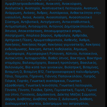
Αμφιβληστροειδοπάθειες
,
Ανακοπή
,
Ανακούφιση
,
Αναλγητικά
,
Αναπηρία
,
Αναπνευστική Λειτουργία
,
Αναπνοή
,
Ανάρρωση
,
Ανάσες
,
Άνδρες
,
Ανεπάρκεια
,
Ανθεκτικότητα στην
ινσουλίνη
,
Άνοια
,
Ανοσία
,
Ανοσοποίηση
,
Ανοσοποιητικό
Σύστημα
,
Αντιβιοτικά
,
Αντιγήρανση
,
Αντικαταθλιπτικά
,
Αντιμετώπιση
,
Αντισώματα
,
Αντώνιος Δημητρακόπουλος
,
Άπνοια
,
Αποκατάσταση
,
Αποσυμφορητικό σπρέι
,
Αποτρίχωση
,
Απώλεια βάρους
,
Αρθραλγία
,
Αρθρίτιδα
,
Αρτηριακή Πίεση
,
Αρωματοθεραπεία
,
Ασθενής
,
Άσθμα
,
Ασκήσεις
,
Ασκήσεις Kegel
,
Ασκήσεις γυμναστικής
,
Ασκήσεις
ενδυνάμωσης
,
Άσκηση
,
Αστική ποδηλασία
,
Άτμισμα
,
Ατμόσφαιρα
,
Ατμοσφαιρική Ρύπανση
,
Αϋπνία
,
Αυτοεικόνα
,
Αυτοκίνητο
,
Αυτοφροντίδα
,
Βαθύς ύπνος
,
Βακτήρια
,
Βακτήρια
στομάχου
,
Βαλσαμόχορτο
,
Βασική προπόνηση
,
Βασιλικός
,
Βελονισμός
,
Βία κατά των γυναικών
,
Βιοϊατρική
,
Βιταμίνες
,
Βιταμίνη D
,
Βιταμίνη Β12
,
Γαστροοισοφαγική παλινδρόμηση
,
Γέλιο
,
Γεύματα
,
Γήρανση
,
Γιάννης Παπανικολάου
,
Γιατρός
,
Γιόγκα
,
Γιορτές
,
Γνωστική ανεπάρκεια
,
Γνωστική
εξασθένηση
,
Γνωστική Ικανότητα
,
Γνωστική λειτουργία
,
Γόνατα
,
Γόνατο
,
Γονίδια
,
Γρίπη
,
Γυμναστική
,
Γυμνό
,
Γυμνοί
για ύπνο
,
Γυναίκες
,
Δαμάσκηνα
,
Δείκτης Μάζας Σώματος
,
Δέρμα
,
Διαβήτης
,
Διαβήτης τύπου 2
,
Διάγνωση
,
Διάθεση
,
Διαλειμματική νηστεία
,
Διάστρεμμα του αστραγάλου
,