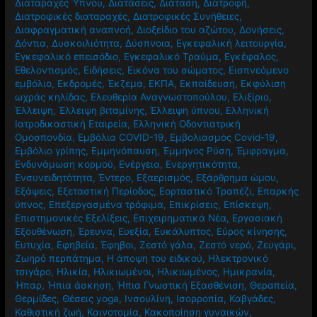
Διαταραχές Ύπνου
,
Διατάσεις
,
Διάταση
,
Διατροφή
,
Διατροφικές διαταραχές
,
Διατροφικές Συνήθειες
,
Διαφραγματική αναπνοή
,
Διοξείδιο του αζώτου
,
Δονήσεις
,
Δόντια
,
Δυσκοιλιότητα
,
Δύσπνοια
,
Εγκεφαλική λειτουργία
,
Εγκεφαλικό επεισόδιο
,
Εγκεφαλικό Τραύμα
,
Εγκέφαλος
,
Εθελοντισμός
,
Ειδήσεις
,
Εικόνα του σώματος
,
Εισπνεόμενο
εμβόλιο
,
Εκδρομές
,
Έκζεμα
,
ΕΚΠΑ
,
Εκπαίδευση
,
Εκφύλιση
ωχράς κηλίδας
,
Ελευθερία Αναγνωστοπούλου
,
Ελιξίριο
,
Έλλειψη
,
Έλλειψη βιταμίνης
,
Έλλειψη ύπνου
,
Ελληνική
Ιατροδικαστική Εταιρεία
,
Ελληνική Οδοντιατρική
Ομοσπονδία
,
Εμβόλια COVID-19
,
Εμβολιασμός Covid-19
,
Εμβόλιο γρίπης
,
Εμμηνόπαυση
,
Έμμηνος Ρύση
,
Έμφραγμα
,
Ενδυνάμωση κορμού
,
Ενέργεια
,
Ενεργητικότητα
,
Ενσυνειδητότητα
,
Έντερο
,
Εξαερισμός
,
Εξάρθρημα ώμου
,
Εξάψεις
,
Εξεταστική Περίοδος
,
Εορταστικό Τραπέζι
,
Επαρκής
ύπνος
,
Επεξεργασμένα τρόφιμα
,
Επικρίσεις
,
Επίσκεψη
,
Επιστημονικές Εξελίξεις
,
Επιχειρηματικά Νέα
,
Εργασιακή
Εξουθένωση
,
Έρευνα
,
Ευεξία
,
Ευκάλυπτος
,
Εύρος κίνησης
,
Ευτυχία
,
Εφηβεία
,
Έφηβοι
,
Ζεστό γάλα
,
Ζεστό νερό
,
Ζευγάρι
,
Ζωηρό περπάτημα
,
Η άποψη του ειδικού
,
Ηλεκτρονικό
τσιγάρο
,
Ηλικία
,
Ηλικιωμένοι
,
Ηλικιωμένος
,
Ημικρανία
,
Ήπαρ
,
Ήπια άσκηση
,
Ήπια Γνωστική Εξασθένιση
,
Θεραπεία
,
Θερμίδες
,
Θέσεις yoga
,
Ινσουλίνη
,
Ισορροπία
,
Καβγάδες
,
Καθιστική ζωή
,
Καινοτομία
,
Κακοποίηση γυναικών
,