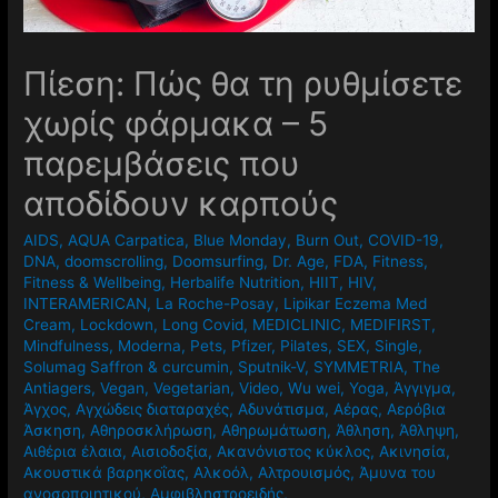
Πίεση: Πώς θα τη ρυθμίσετε
χωρίς φάρμακα – 5
παρεμβάσεις που
αποδίδουν καρπούς
AIDS
,
AQUA Carpatica
,
Blue Monday
,
Burn Out
,
COVID-19
,
DNA
,
doomscrolling
,
Doomsurfing
,
Dr. Age
,
FDA
,
Fitness
,
Fitness & Wellbeing
,
Herbalife Nutrition
,
HIIT
,
HIV
,
INTERAMERICAN
,
La Roche-Posay
,
Lipikar Eczema Med
Cream
,
Lockdown
,
Long Covid
,
MEDICLINIC
,
MEDIFIRST
,
Mindfulness
,
Moderna
,
Pets
,
Pfizer
,
Pilates
,
SEX
,
Single
,
Solumag Saffron & curcumin
,
Sputnik-V
,
SYMMETRIA
,
The
Antiagers
,
Vegan
,
Vegetarian
,
Video
,
Wu wei
,
Yoga
,
Άγγιγμα
,
Άγχος
,
Αγχώδεις διαταραχές
,
Αδυνάτισμα
,
Αέρας
,
Αερόβια
Άσκηση
,
Αθηροσκλήρωση
,
Αθηρωμάτωση
,
Άθληση
,
Άθληψη
,
Αιθέρια έλαια
,
Αισιοδοξία
,
Ακανόνιστος κύκλος
,
Ακινησία
,
Ακουστικά βαρηκοΐας
,
Αλκοόλ
,
Αλτρουισμός
,
Άμυνα του
ανοσοποιητικού
,
Αμφιβληστροειδής
,