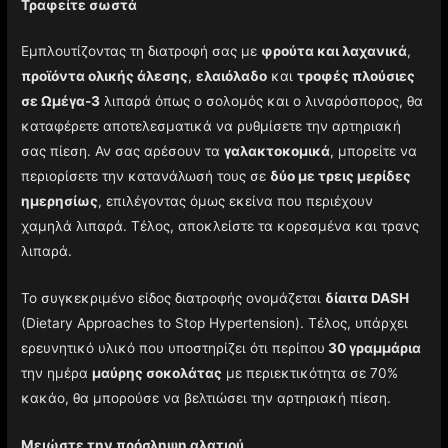
Τραφείτε σωστά
Εμπλουτίζοντας τη διατροφή σας με
φρούτα και λαχανικά
,
προϊόντα ολικής άλεσης
,
ελαιόλαδο
και
τροφές πλούσιες
σε Ωμέγα-3
λιπαρά όπως ο σολομός και ο λιναρόσπορος, θα
καταφέρετε αποτελεσματικά να ρυθμίσετε την αρτηριακή
σας πίεση. Αν σας αρέσουν τα
γαλακτοκομικά
, μπορείτε να
περιορίσετε την κατανάλωσή τους σε
δύο με τρεις μερίδες
ημερησίως
, επιλέγοντας όμως εκείνα που περιέχουν
χαμηλά λιπαρά. Τέλος, αποκλείστε τα κορεσμένα και τρανς
λιπαρά.
Το συγκεκριμένο είδος διατροφής ονομάζεται
δίαιτα DASH
(Dietary Approaches to Stop Hypertension). Τέλος, υπάρχει
ερευνητικό υλικό που υποστηρίζει ότι περίπου
30 γραμμάρια
την ημέρα
μαύρης σοκολάτας
με περιεκτικότητα σε 70%
κακάο, θα μπορούσε να βελτιώσει την αρτηριακή πίεση.
Μειώστε την πρόσληψη αλατιού