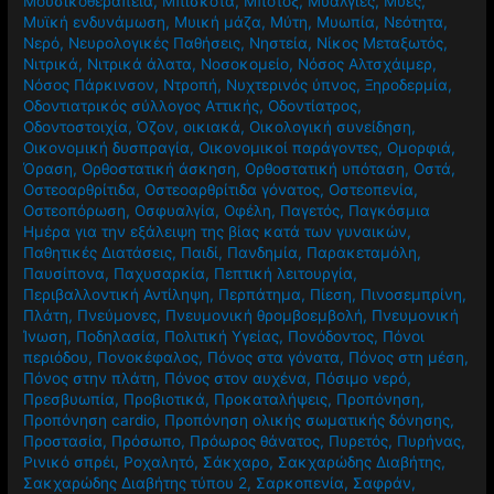
Μουσικοθεραπεία
,
Μπισκότα
,
Μπότοξ
,
Μυαλγίες
,
Μύες
,
Μυϊκή ενδυνάμωση
,
Μυική μάζα
,
Μύτη
,
Μυωπία
,
Νεότητα
,
Νερό
,
Νευρολογικές Παθήσεις
,
Νηστεία
,
Νίκος Μεταξωτός
,
Νιτρικά
,
Νιτρικά άλατα
,
Νοσοκομείο
,
Νόσος Αλτσχάιμερ
,
Νόσος Πάρκινσον
,
Ντροπή
,
Νυχτερινός ύπνος
,
Ξηροδερμία
,
Οδοντιατρικός σύλλογος Αττικής
,
Οδοντίατρος
,
Οδοντοστοιχία
,
Όζον
,
οικιακά
,
Οικολογική συνείδηση
,
Οικονομική δυσπραγία
,
Οικονομικοί παράγοντες
,
Ομορφιά
,
Όραση
,
Ορθοστατική άσκηση
,
Ορθοστατική υπόταση
,
Οστά
,
Οστεοαρθρίτιδα
,
Οστεοαρθρίτιδα γόνατος
,
Οστεοπενία
,
Οστεοπόρωση
,
Οσφυαλγία
,
Οφέλη
,
Παγετός
,
Παγκόσμια
Ημέρα για την εξάλειψη της βίας κατά των γυναικών
,
Παθητικές Διατάσεις
,
Παιδί
,
Πανδημία
,
Παρακεταμόλη
,
Παυσίπονα
,
Παχυσαρκία
,
Πεπτική λειτουργία
,
Περιβαλλοντική Αντίληψη
,
Περπάτημα
,
Πίεση
,
Πινοσεμπρίνη
,
Πλάτη
,
Πνεύμονες
,
Πνευμονική θρομβοεμβολή
,
Πνευμονική
Ίνωση
,
Ποδηλασία
,
Πολιτική Υγείας
,
Πονόδοντος
,
Πόνοι
περιόδου
,
Πονοκέφαλος
,
Πόνος στα γόνατα
,
Πόνος στη μέση
,
Πόνος στην πλάτη
,
Πόνος στον αυχένα
,
Πόσιμο νερό
,
Πρεσβυωπία
,
Προβιοτικά
,
Προκαταλήψεις
,
Προπόνηση
,
Προπόνηση cardio
,
Προπόνηση ολικής σωματικής δόνησης
,
Προστασία
,
Πρόσωπο
,
Πρόωρος θάνατος
,
Πυρετός
,
Πυρήνας
,
Ρινικό σπρέι
,
Ροχαλητό
,
Σάκχαρο
,
Σακχαρώδης Διαβήτης
,
Σακχαρώδης Διαβήτης τύπου 2
,
Σαρκοπενία
,
Σαφράν
,