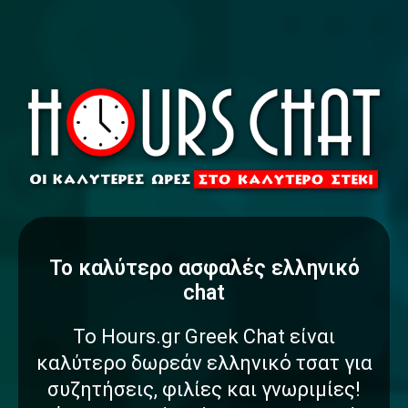
To καλύτερο
α
σ
φ
α
λ
έ
ς
ελληνικό
chat
Το Hours.gr Greek Chat είναι
καλύτερο δωρεάν ελληνικό τσατ για
συζητήσεις, φιλίες και γνωριμίες!