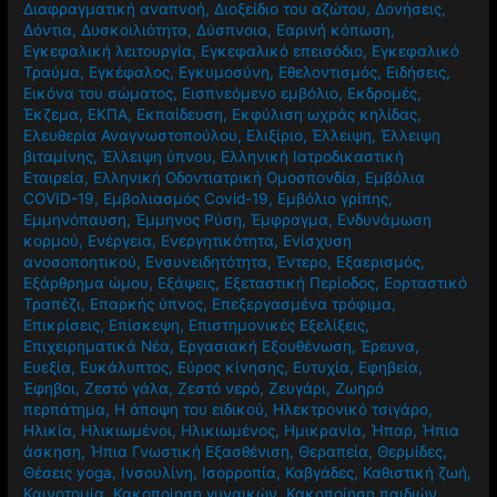
Διαφραγματική αναπνοή
,
Διοξείδιο του αζώτου
,
Δονήσεις
,
Δόντια
,
Δυσκοιλιότητα
,
Δύσπνοια
,
Εαρινή κόπωση
,
Εγκεφαλική λειτουργία
,
Εγκεφαλικό επεισόδιο
,
Εγκεφαλικό
Τραύμα
,
Εγκέφαλος
,
Εγκυμοσύνη
,
Εθελοντισμός
,
Ειδήσεις
,
Εικόνα του σώματος
,
Εισπνεόμενο εμβόλιο
,
Εκδρομές
,
Έκζεμα
,
ΕΚΠΑ
,
Εκπαίδευση
,
Εκφύλιση ωχράς κηλίδας
,
Ελευθερία Αναγνωστοπούλου
,
Ελιξίριο
,
Έλλειψη
,
Έλλειψη
βιταμίνης
,
Έλλειψη ύπνου
,
Ελληνική Ιατροδικαστική
Εταιρεία
,
Ελληνική Οδοντιατρική Ομοσπονδία
,
Εμβόλια
COVID-19
,
Εμβολιασμός Covid-19
,
Εμβόλιο γρίπης
,
Εμμηνόπαυση
,
Έμμηνος Ρύση
,
Έμφραγμα
,
Ενδυνάμωση
κορμού
,
Ενέργεια
,
Ενεργητικότητα
,
Ενίσχυση
ανοσοποητικού
,
Ενσυνειδητότητα
,
Έντερο
,
Εξαερισμός
,
Εξάρθρημα ώμου
,
Εξάψεις
,
Εξεταστική Περίοδος
,
Εορταστικό
Τραπέζι
,
Επαρκής ύπνος
,
Επεξεργασμένα τρόφιμα
,
Επικρίσεις
,
Επίσκεψη
,
Επιστημονικές Εξελίξεις
,
Επιχειρηματικά Νέα
,
Εργασιακή Εξουθένωση
,
Έρευνα
,
Ευεξία
,
Ευκάλυπτος
,
Εύρος κίνησης
,
Ευτυχία
,
Εφηβεία
,
Έφηβοι
,
Ζεστό γάλα
,
Ζεστό νερό
,
Ζευγάρι
,
Ζωηρό
περπάτημα
,
Η άποψη του ειδικού
,
Ηλεκτρονικό τσιγάρο
,
Ηλικία
,
Ηλικιωμένοι
,
Ηλικιωμένος
,
Ημικρανία
,
Ήπαρ
,
Ήπια
άσκηση
,
Ήπια Γνωστική Εξασθένιση
,
Θεραπεία
,
Θερμίδες
,
Θέσεις yoga
,
Ινσουλίνη
,
Ισορροπία
,
Καβγάδες
,
Καθιστική ζωή
,
Καινοτομία
,
Κακοποίηση γυναικών
,
Κακοποίηση παιδιών
,