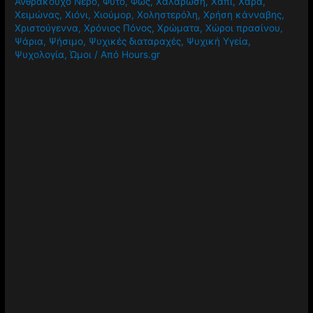
Ανθρακούχο Νερό
,
Φυτό
,
Φως
,
Χαλάρωση
,
Χάπι
,
Χαρά
,
Χειμώνας
,
Χιόνι
,
Χιούμορ
,
Χοληστερόλη
,
Χρήση κάνναβης
,
Χριστούγεννα
,
Χρόνιος Πόνος
,
Χρώματα
,
Χώροι πρασίνου
,
Ψάρια
,
Ψήσιμο
,
Ψυχικές διαταραχές
,
Ψυχική Υγεία
,
Ψυχολογία
,
Ώμοι
/ Από
Hours.gr