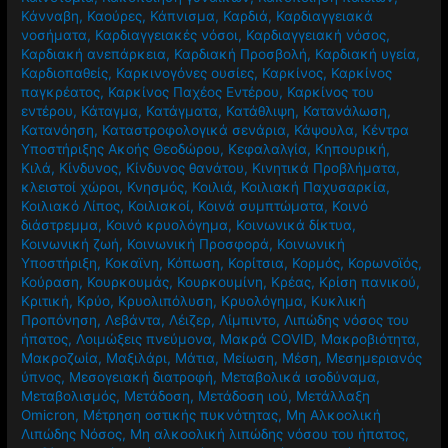
Κάνναβη
,
Καούρες
,
Κάπνισμα
,
Καρδιά
,
Καρδιαγγειακά
νοσήματα
,
Καρδιαγγειακές νόσοι
,
Καρδιαγγειακή νόσος
,
Καρδιακή ανεπάρκεια
,
Καρδιακή Προσβολή
,
Καρδιακή υγεία
,
Καρδιοπαθείς
,
Καρκινογόνες ουσίες
,
Καρκίνος
,
Καρκίνος
παγκρέατος
,
Καρκίνος Παχέος Εντέρου
,
Καρκίνος του
εντέρου
,
Κάταγμα
,
Κατάγματα
,
Κατάθλιψη
,
Κατανάλωση
,
Κατανόηση
,
Καταστροφολογικά σενάρια
,
Κάψουλα
,
Κέντρα
Υποστήριξης Ακοής Θεοδώρου
,
Κεφαλαλγία
,
Κηπουρική
,
Κιλά
,
Κίνδυνος
,
Κίνδυνος θανάτου
,
Κινητικά Προβλήματα
,
κλειστοί χώροι
,
Κνησμός
,
Κοιλιά
,
Κοιλιακή Παχυσαρκία
,
Κοιλιακό Λίπος
,
Κοιλιακοί
,
Κοινά συμπτώματα
,
Κοινό
διάστρεμμα
,
Κοινό κρυολόγημα
,
Κοινωνικά δίκτυα
,
Κοινωνική ζωή
,
Κοινωνική Προσφορά
,
Κοινωνική
Υποστήριξη
,
Κοκαϊνη
,
Κόπωση
,
Κορίτσια
,
Κορμός
,
Κορωνοϊός
,
Κούραση
,
Κουρκουμάς
,
Κουρκουμίνη
,
Κρέας
,
Κρίση πανικού
,
Κριτική
,
Κρύο
,
Κρυολιπόλυση
,
Κρυολόγημα
,
Κυκλική
Προπόνηση
,
Λεβάντα
,
Λέιζερ
,
Λίμπιντο
,
Λιπώδης νόσος του
ήπατος
,
Λοιμώξεις πνεύμονα
,
Μακρά COVID
,
Μακροβιότητα
,
Μακροζωία
,
Μαξιλάρι
,
Μάτια
,
Μείωση
,
Μέση
,
Μεσημεριανός
ύπνος
,
Μεσογειακή διατροφή
,
Μεταβολικά ισοδύναμα
,
Μεταβολισμός
,
Μετάδοση
,
Μετάδοση ιού
,
Μετάλλαξη
Omicron
,
Μέτρηση οστικής πυκνότητας
,
Μη Αλκοολική
Λιπώδης Νόσος
,
Μη αλκοολική λιπώδης νόσου του ήπατος
,