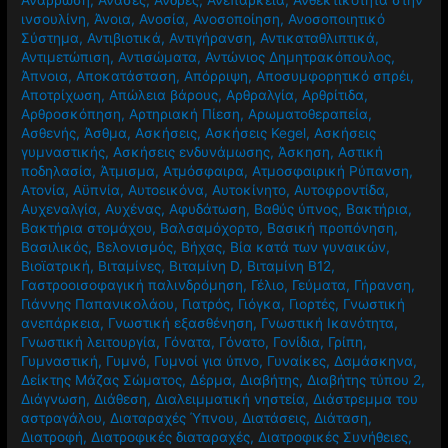
ινσουλίνη
,
Άνοια
,
Ανοσία
,
Ανοσοποίηση
,
Ανοσοποιητικό
Σύστημα
,
Αντιβιοτικά
,
Αντιγήρανση
,
Αντικαταθλιπτικά
,
Αντιμετώπιση
,
Αντισώματα
,
Αντώνιος Δημητρακόπουλος
,
Άπνοια
,
Αποκατάσταση
,
Απόρριψη
,
Αποσυμφορητικό σπρέι
,
Αποτρίχωση
,
Απώλεια βάρους
,
Αρθραλγία
,
Αρθρίτιδα
,
Αρθροσκόπηση
,
Αρτηριακή Πίεση
,
Αρωματοθεραπεία
,
Ασθενής
,
Άσθμα
,
Ασκήσεις
,
Ασκήσεις Kegel
,
Ασκήσεις
γυμναστικής
,
Ασκήσεις ενδυνάμωσης
,
Άσκηση
,
Αστική
ποδηλασία
,
Άτμισμα
,
Ατμόσφαιρα
,
Ατμοσφαιρική Ρύπανση
,
Ατονία
,
Αϋπνία
,
Αυτοεικόνα
,
Αυτοκίνητο
,
Αυτοφροντίδα
,
Αυχεναλγία
,
Αυχένας
,
Αφυδάτωση
,
Βαθύς ύπνος
,
Βακτήρια
,
Βακτήρια στομάχου
,
Βαλσαμόχορτο
,
Βασική προπόνηση
,
Βασιλικός
,
Βελονισμός
,
Βήχας
,
Βία κατά των γυναικών
,
Βιοϊατρική
,
Βιταμίνες
,
Βιταμίνη D
,
Βιταμίνη Β12
,
Γαστροοισοφαγική παλινδρόμηση
,
Γέλιο
,
Γεύματα
,
Γήρανση
,
Γιάννης Παπανικολάου
,
Γιατρός
,
Γιόγκα
,
Γιορτές
,
Γνωστική
ανεπάρκεια
,
Γνωστική εξασθένηση
,
Γνωστική Ικανότητα
,
Γνωστική λειτουργία
,
Γόνατα
,
Γόνατο
,
Γονίδια
,
Γρίπη
,
Γυμναστική
,
Γυμνό
,
Γυμνοί για ύπνο
,
Γυναίκες
,
Δαμάσκηνα
,
Δείκτης Μάζας Σώματος
,
Δέρμα
,
Διαβήτης
,
Διαβήτης τύπου 2
,
Διάγνωση
,
Διάθεση
,
Διαλειμματική νηστεία
,
Διάστρεμμα του
αστραγάλου
,
Διαταραχές Ύπνου
,
Διατάσεις
,
Διάταση
,
Διατροφή
,
Διατροφικές διαταραχές
,
Διατροφικές Συνήθειες
,