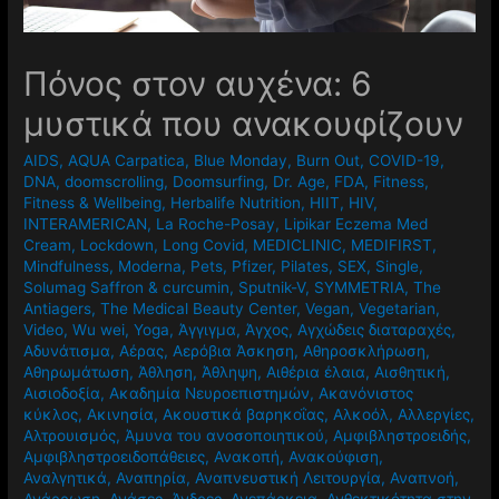
Πόνος στον αυχένα: 6
μυστικά που ανακουφίζουν
AIDS
,
AQUA Carpatica
,
Blue Monday
,
Burn Out
,
COVID-19
,
DNA
,
doomscrolling
,
Doomsurfing
,
Dr. Age
,
FDA
,
Fitness
,
Fitness & Wellbeing
,
Herbalife Nutrition
,
HIIT
,
HIV
,
INTERAMERICAN
,
La Roche-Posay
,
Lipikar Eczema Med
Cream
,
Lockdown
,
Long Covid
,
MEDICLINIC
,
MEDIFIRST
,
Mindfulness
,
Moderna
,
Pets
,
Pfizer
,
Pilates
,
SEX
,
Single
,
Solumag Saffron & curcumin
,
Sputnik-V
,
SYMMETRIA
,
The
Antiagers
,
The Medical Beauty Center
,
Vegan
,
Vegetarian
,
Video
,
Wu wei
,
Yoga
,
Άγγιγμα
,
Άγχος
,
Αγχώδεις διαταραχές
,
Αδυνάτισμα
,
Αέρας
,
Αερόβια Άσκηση
,
Αθηροσκλήρωση
,
Αθηρωμάτωση
,
Άθληση
,
Άθληψη
,
Αιθέρια έλαια
,
Αισθητική
,
Αισιοδοξία
,
Ακαδημία Νευροεπιστημών
,
Ακανόνιστος
κύκλος
,
Ακινησία
,
Ακουστικά βαρηκοΐας
,
Αλκοόλ
,
Αλλεργίες
,
Αλτρουισμός
,
Άμυνα του ανοσοποιητικού
,
Αμφιβληστροειδής
,
Αμφιβληστροειδοπάθειες
,
Ανακοπή
,
Ανακούφιση
,
Αναλγητικά
,
Αναπηρία
,
Αναπνευστική Λειτουργία
,
Αναπνοή
,
Ανάρρωση
,
Ανάσες
,
Άνδρες
,
Ανεπάρκεια
,
Ανθεκτικότητα στην