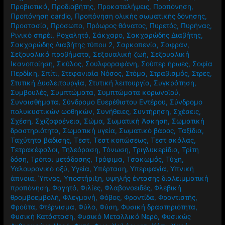
Προβιοτικά
,
Προδιαβήτης
,
Προκαταλήψεις
,
Προπόνηση
,
Προπόνηση cardio
,
Προπόνηση ολικής σωματικής δόνησης
,
Προστασία
,
Πρόσωπο
,
Πρόωρος θάνατος
,
Πυρετός
,
Πυρήνας
,
Ρινικό σπρέι
,
Ροχαλητό
,
Σάκχαρο
,
Σακχαρώδης Διαβήτης
,
Σακχαρώδης Διαβήτης τύπου 2
,
Σαρκοπενία
,
Σαφράν
,
Σεξουαλικά προβήματα
,
Σεξουαλική ζωή
,
Σεξουαλική
Ικανοποίηση
,
Σκύλος
,
Σουλφοραφάνη
,
Σούπερ ήρωες
,
Σοφία
Περδίκη
,
Σπίτι
,
Στεφανιαία Νόσος
,
Στόμα
,
Στραβισμός
,
Στρες
,
Στυτική Δυσλειτουργία
,
Στυτική λειτουργία
,
Συγκράτηση
,
Συμβουλές
,
Συμπτώματα
,
Συμπτώματα κορωνοϊού
,
Συναισθήματα
,
Σύνδρομο Ευερέθιστου Εντέρου
,
Σύνδρομο
πολυκυστικών ωοθηκών
,
Συνήθειες
,
Συντήρηση
,
Σχέσεις
,
Σχέση
,
Σχιζοφρένεια
,
Σώμα
,
Σωματική Άσκηση
,
Σωματική
δραστηριότητα
,
Σωματική υγεία
,
Σωματικό βάρος
,
Ταξίδια
,
Ταχύτητα βάδισης
,
Τεστ
,
Τεστ κοπώσεως
,
Τεστ σκάλας
,
Τετρακέφαλοι
,
Τηλεόραση
,
Τόνωση
,
Τριγλυκερίδια
,
Τρίτη
δόση
,
Τρόποι μετάδοσης
,
Τρόφιμα
,
Τσακωμός
,
Τύχη
,
Υαλουρονικό οξύ
,
Υγεία
,
Υπέρταση
,
Υπερφαγία
,
Υπνική
άπνοια
,
Ύπνος
,
Υποστήριξη
,
υψηλής έντασης διαλειμματική
προπόνηση
,
Φαγητό
,
Φιλίες
,
Φλαβονοειδές
,
Φλεβική
θρομβοεμβολή
,
Φλεγμονή
,
Φόβος
,
Φροντίδα
,
Φροντιστής
,
Φρούτα
,
Φτέρνισμα
,
Φύλο
,
Φύση
,
Φυσική δραστηριότητα
,
Φυσική Κατάσταση
,
Φυσικό Μεταλλικό Νερό
,
Φυσικώς