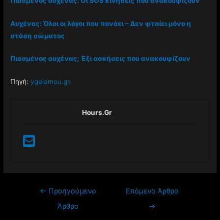
Πιασμένος αυχένας: Οι SOS κινήσεις που ανακουφίζουν
Αυχένας: Όλοι οι λόγοι που πονάει – Δεν φταίει μόνο η
στάση σώματος
Πιασμένος αυχένας; Έξι ασκήσεις που ανακουφίζουν
Πηγή:
ygeiamou.gr
Hours.gr
←
Προηγούμενο
Επόμενο Άρθρο
Άρθρο
→