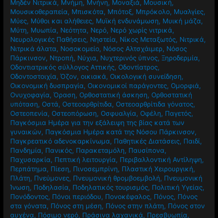
Μηδέν Νιτρικά
,
Μνήμη
,
Μνήνη
,
Μοναξιά
,
Μουσική
,
Μουσικοθεραπεία
,
Μπισκότα
,
Μπότοξ
,
Μπρόκολο
,
Μυαλγίες
,
Μύες
,
Μύθοι και αλήθειες
,
Μυϊκή ενδυνάμωση
,
Μυική μάζα
,
Μύτη
,
Μυωπία
,
Νεότητα
,
Νερό
,
Νερό χωρίς νιτρικά
,
Νευρολογικές Παθήσεις
,
Νηστεία
,
Νίκος Μεταξωτός
,
Νιτρικά
,
Νιτρικά άλατα
,
Νοσοκομείο
,
Νόσος Αλτσχάιμερ
,
Νόσος
Πάρκινσον
,
Ντροπή
,
Νύχια
,
Νυχτερινός ύπνος
,
Ξηροδερμία
,
Οδοντιατρικός σύλλογος Αττικής
,
Οδοντίατρος
,
Οδοντοστοιχία
,
Όζον
,
οικιακά
,
Οικολογική συνείδηση
,
Οικονομική δυσπραγία
,
Οικονομικοί παράγοντες
,
Ομορφιά
,
Ονυχοφαγία
,
Όραση
,
Ορθοστατική άσκηση
,
Ορθοστατική
υπόταση
,
Οστά
,
Οστεοαρθρίτιδα
,
Οστεοαρθρίτιδα γόνατος
,
Οστεοπενία
,
Οστεοπόρωση
,
Οσφυαλγία
,
Οφέλη
,
Παγετός
,
Παγκόσμια Ημέρα για την εξάλειψη της βίας κατά των
γυναικών
,
Παγκόσμια Ημέρα κατά της Νόσου Πάρκινσον
,
Παγκρεατικό αδενοκαρκίνωμα
,
Παθητικές Διατάσεις
,
Παιδί
,
Πανδημία
,
Πανικός
,
Παρακεταμόλη
,
Παυσίπονα
,
Παχυσαρκία
,
Πεπτική λειτουργία
,
Περιβαλλοντική Αντίληψη
,
Περπάτημα
,
Πίεση
,
Πινοσεμπρίνη
,
Πλαστική Χειρουργική
,
Πλάτη
,
Πνεύμονες
,
Πνευμονική θρομβοεμβολή
,
Πνευμονική
Ίνωση
,
Ποδηλασία
,
Ποδηλατικός τουρισμός
,
Πολιτική Υγείας
,
Πονόδοντος
,
Πόνοι περιόδου
,
Πονοκέφαλος
,
Πόνος
,
Πόνος
στα γόνατα
,
Πόνος στη μέση
,
Πόνος στην πλάτη
,
Πόνος στον
αυχένα
,
Πόσιμο νερό
,
Πράσινα λαχανικά
,
Πρεσβυωπία
,