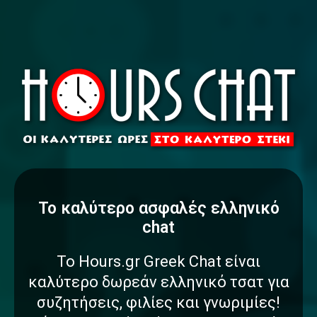
To καλύτερο
α
σ
φ
α
λ
έ
ς
ελληνικό
chat
Το Hours.gr Greek Chat είναι
καλύτερο δωρεάν ελληνικό τσατ για
συζητήσεις, φιλίες και γνωριμίες!