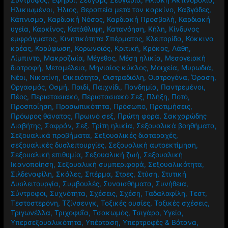
Ηλικιωμένοι
,
Ήλιος
,
Θεραπεία μετά τον καρκίνο
,
Καβγάδες
,
Κάπνισμα
,
Καρδιακή Νόσος
,
Καρδιακή Προσβολή
,
Καρδιακή
υγεία
,
Καρκίνος
,
Κατάθλιψη
,
Κατανόηση
,
Κήλη
,
Κίνδυνος
εμφράγματος
,
Κινητικότητα Σπέρματος
,
Κλειτορίδα
,
Κόκκινο
κρέας
,
Κορύφωση
,
Κορωνοϊός
,
Κριτική
,
Κρόκος
,
Λάθη
,
Λίμπιντο
,
Μακροζωία
,
Μέγεθος
,
Μέση ηλικία
,
Μεσογειακή
διατροφή
,
Μεταμέλεια
,
Μηνιαίος κύκλος
,
Μοιχεία
,
Μυρωδιά
,
Νέοι
,
Νικοτίνη
,
Οικειότητα
,
Οιστραδιόλη
,
Οιστρογόνα
,
Όραση
,
Οργασμός
,
Οσμή
,
Παιδί
,
Παιχνίδι
,
Πανδημία
,
Παντρεμένοι
,
Πέος
,
Περιστασιακό
,
Περιστασιακό Σεξ
,
Πλήξη
,
Ποτό
,
Προσποίηση
,
Προσωπικότητα
,
Πρόσωπο
,
Προτιμήσεις
,
Πρόωρος θάνατος
,
Πρωινό σεξ
,
Πρώτη φορά
,
Σακχαρώδης
Διαβήτης
,
Σαφράν
,
Σεξ. Τρίτη ηλικία
,
Σεξουαλικά βοηθήματα
,
Σεξουαλικά προβήματα
,
Σεξουαλικές διαταραχές
,
σεξουαλικές δυσλειτουργίες
,
Σεξουαλική αυτοεκτίμηση
,
Σεξουαλική επιθυμία
,
Σεξουαλική ζωή
,
Σεξουαλική
Ικανοποίηση
,
Σεξουαλική συμπεριφορά
,
Σεξουαλικότητα
,
Σιλδεναφίλη
,
Σκάλες
,
Σπέρμα
,
Στρες
,
Στύση
,
Στυτική
Δυσλειτουργία
,
Συμβουλές
,
Συναισθήματα
,
Συνήθεια
,
Σύντροφοι
,
Συχνότητα
,
Σχέσεις
,
Σχέση
,
Ταδαλαφίλη
,
Τεστ
,
Τεστοστερόνη
,
Τζίνσενγκ
,
Τοξικές ουσίες
,
Τοξικές σχέσεις
,
Τριγωνέλλα
,
Τριχοφυΐα
,
Τσακωμός
,
Τσιγάρο
,
Υγεία
,
Υπερσεξουαλικότητα
,
Υπέρταση
,
Υπερτροφές & Βότανα
,