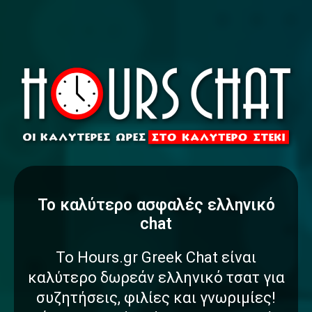
To καλύτερο
α
σ
φ
α
λ
έ
ς
ελληνικό
chat
Το Hours.gr Greek Chat είναι
καλύτερο δωρεάν ελληνικό τσατ για
συζητήσεις, φιλίες και γνωριμίες!