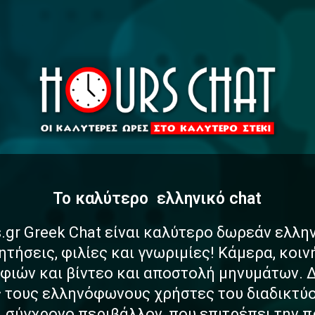
To καλύτερο
α
σ
φ
α
ελληνικό chat
.gr Greek Chat είναι καλύτερο δωρεάν ελλη
ητήσεις, φιλίες και γνωριμίες! Κάμερα, κοι
ιών και βίντεο και αποστολή μηνυμάτων. 
ς τους ελληνόφωνους χρήστες του διαδικτύο
αι σύγχρονο περιβάλλον, που επιτρέπει την 