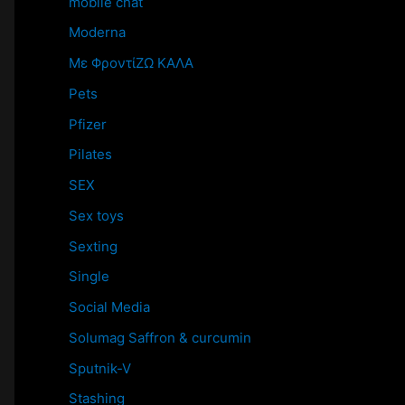
mobile chat
Moderna
Mε ΦροντίΖΩ ΚΑΛΑ
Pets
Pfizer
Pilates
SEX
Sex toys
Sexting
Single
Social Media
Solumag Saffron & curcumin
Sputnik-V
Stashing