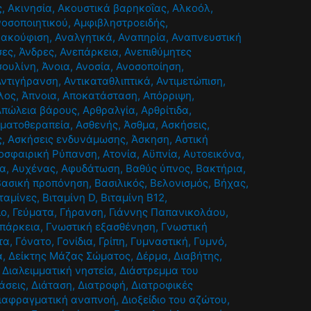
ς
,
Ακινησία
,
Ακουστικά βαρηκοΐας
,
Αλκοόλ
,
νοσοποιητικού
,
Αμφιβληστροειδής
,
νακούφιση
,
Αναλγητικά
,
Αναπηρία
,
Αναπνευστική
σες
,
Άνδρες
,
Ανεπάρκεια
,
Ανεπιθύμητες
σουλίνη
,
Άνοια
,
Ανοσία
,
Ανοσοποίηση
,
Αντιγήρανση
,
Αντικαταθλιπτικά
,
Αντιμετώπιση
,
λος
,
Άπνοια
,
Αποκατάσταση
,
Απόρριψη
,
Απώλεια βάρους
,
Αρθραλγία
,
Αρθρίτιδα
,
ματοθεραπεία
,
Ασθενής
,
Άσθμα
,
Ασκήσεις
,
ς
,
Ασκήσεις ενδυνάμωσης
,
Άσκηση
,
Αστική
οσφαιρική Ρύπανση
,
Ατονία
,
Αϋπνία
,
Αυτοεικόνα
,
ία
,
Αυχένας
,
Αφυδάτωση
,
Βαθύς ύπνος
,
Βακτήρια
,
Βασική προπόνηση
,
Βασιλικός
,
Βελονισμός
,
Βήχας
,
ταμίνες
,
Βιταμίνη D
,
Βιταμίνη Β12
,
ιο
,
Γεύματα
,
Γήρανση
,
Γιάννης Παπανικολάου
,
επάρκεια
,
Γνωστική εξασθένηση
,
Γνωστική
τα
,
Γόνατο
,
Γονίδια
,
Γρίπη
,
Γυμναστική
,
Γυμνό
,
α
,
Δείκτης Μάζας Σώματος
,
Δέρμα
,
Διαβήτης
,
,
Διαλειμματική νηστεία
,
Διάστρεμμα του
άσεις
,
Διάταση
,
Διατροφή
,
Διατροφικές
ιαφραγματική αναπνοή
,
Διοξείδιο του αζώτου
,