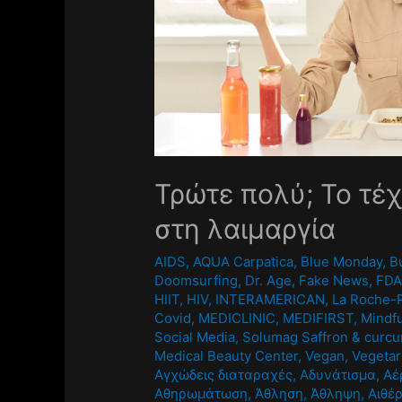
Τρώτε πολύ; Το τέ
στη λαιμαργία
AIDS
,
AQUA Carpatica
,
Blue Monday
,
B
Doomsurfing
,
Dr. Age
,
Fake News
,
FD
HIIT
,
HIV
,
INTERAMERICAN
,
La Roche-
Covid
,
MEDICLINIC
,
MEDIFIRST
,
Mindf
Social Media
,
Solumag Saffron & curc
Medical Beauty Center
,
Vegan
,
Vegetar
Αγχώδεις διαταραχές
,
Αδυνάτισμα
,
Αέ
Αθηρωμάτωση
,
Άθληση
,
Άθληψη
,
Αιθέρ