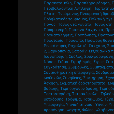
Παρακεταμόλη
,
Παραπληροφόρηση
,
Π
Περιβαλλοντική Αντίληψη
,
Περπάτημ
Πλάτη
,
Πνεύμονες
,
Πνευμονική θρομ
Ποδηλατικός τουρισμός
,
Πολιτική Υγε
Πόνος
,
Πόνος στα γόνατα
,
Πόνος στη
Πόσιμο νερό
,
Πράσινα λαχανικά
,
Πρε
Προκαταλήψεις
,
Προπόνηση
,
Προπόνη
Προστασία
,
Πρόσωπο
,
Πρόωρος θάνα
Ρινικό σπρέι
,
Ροχαλητό
,
Σάκχαρο
,
Σακ
2
,
Σαρκοπενία
,
Σαφράν
,
Σεξουαλικά 
Ικανοποίηση
,
Σκύλος
,
Σουλφοραφάνη
Νόσος
,
Στόμα
,
Στραβισμός
,
Στρες
,
Στυτ
Συγκράτηση
,
Συμβουλές
,
Συμπτώματα
Συναισθηματική υπερφαγία
,
Σύνδρομο
ωοθηκών
,
Συνήθειες
,
Συντήρηση
,
Σχέσ
Άσκηση
,
Σωματική δραστηριότητα
,
Σωμ
βάδισης
,
Τερηδογόνος δράση
,
Τερηδό
Τεστοστερόνη
,
Τετρακέφαλοι
,
Τηλεό
μετάδοσης
,
Τρόφιμα
,
Τσακωμός
,
Τύχη
Υπερφαγία
,
Υπνική άπνοια
,
Ύπνος
,
Υπ
προπόνηση
,
Φαγητό
,
Φιλίες
,
Φλαβονοε