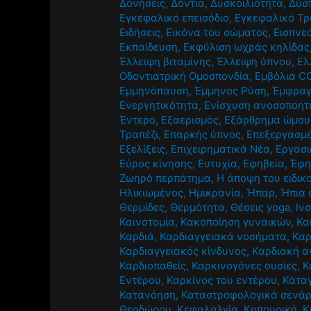
Δονήσεις
,
Δόντια
,
Δυσκοιλιότητα
,
Δύσ
Εγκεφαλικό επεισόδιο
,
Εγκεφαλικό Τ
Ειδήσεις
,
Εικόνα του σώματος
,
Εισπνε
Εκπαίδευση
,
Εκφύλιση ωχράς κηλίδας
Έλλειψη βιταμίνης
,
Έλλειψη ύπνου
,
Ελ
Οδοντιατρική Ομοσπονδία
,
Εμβόλια C
Εμμηνόπαυση
,
Έμμηνος Ρύση
,
Έμφρα
Ενεργητικότητα
,
Ενίσχυση ανοσοποητ
Έντερο
,
Εξαερισμός
,
Εξάρθρημα ώμου
Τραπέζι
,
Επαρκής ύπνος
,
Επεξεργασμέ
Εξελίξεις
,
Επιχειρηματικά Νέα
,
Εργασ
Εύρος κίνησης
,
Ευτυχία
,
Εφηβεία
,
Έφη
Ζωηρό περπάτημα
,
Η άποψη του ειδικ
Ηλικιωμένος
,
Ημικρανία
,
Ήπαρ
,
Ήπια 
Θερμίδες
,
Θερμότητα
,
Θέσεις yoga
,
Ιν
Καινοτομία
,
Κακοποίηση γυναικών
,
Κα
Καρδιά
,
Καρδιαγγειακά νοσήματα
,
Καρ
Καρδιαγγειακός κίνδυνος
,
Καρδιακή α
Καρδιοπαθείς
,
Καρκινογόνες ουσίες
,
Κ
Εντέρου
,
Καρκίνος του εντέρου
,
Κάτα
Κατανόηση
,
Καταστροφολογικά σενάρ
Θεοδώρου
,
Κεφαλαλγία
,
Κηπουρική
,
Κ