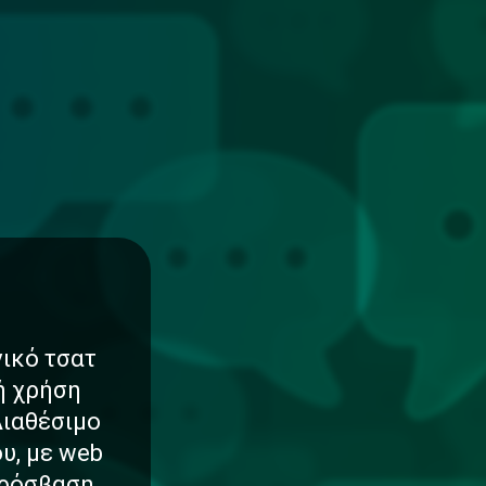
νικό τσατ
νή χρήση
Διαθέσιμο
υ, με web
πρόσβαση