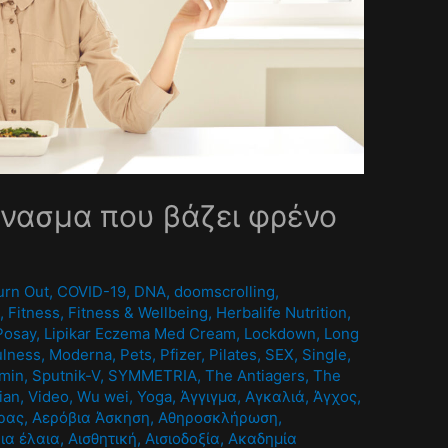
χνασμα που βάζει φρένο
urn Out
,
COVID-19
,
DNA
,
doomscrolling
,
A
,
Fitness
,
Fitness & Wellbeing
,
Herbalife Nutrition
,
Posay
,
Lipikar Eczema Med Cream
,
Lockdown
,
Long
ulness
,
Moderna
,
Pets
,
Pfizer
,
Pilates
,
SEX
,
Single
,
umin
,
Sputnik-V
,
SYMMETRIA
,
The Antiagers
,
The
ian
,
Video
,
Wu wei
,
Yoga
,
Άγγιγμα
,
Αγκαλιά
,
Άγχος
,
ρας
,
Αερόβια Άσκηση
,
Αθηροσκλήρωση
,
ια έλαια
,
Αισθητική
,
Αισιοδοξία
,
Ακαδημία