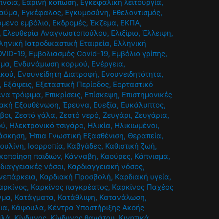
πνοια
,
Εαρινή κόπωση
,
Εγκεφαλική λειτουργία
,
ραύμα
,
Εγκέφαλος
,
Εγκυμοσύνη
,
Εθελοντισμός
,
όμενο εμβόλιο
,
Εκδρομές
,
Έκζεμα
,
ΕΚΠΑ
,
,
Ελευθερία Αναγνωστοπούλου
,
Ελιξίριο
,
Έλλειψη
,
ληνική Ιατροδικαστική Εταιρεία
,
Ελληνική
OVID-19
,
Εμβολιασμός Covid-19
,
Εμβόλιο γρίπης
,
γμα
,
Ενδυνάμωση κορμού
,
Ενέργεια
,
ικού
,
Ενσυνείδητη Διατροφή
,
Ενσυνειδητότητα
,
,
Εξάψεις
,
Εξεταστική Περίοδος
,
Εορταστικό
να τρόφιμα
,
Επικρίσεις
,
Επίσκεψη
,
Επιστημονικές
ιακή Εξουθένωση
,
Έρευνα
,
Ευεξία
,
Ευκάλυπτος
,
βοι
,
Ζεστό γάλα
,
Ζεστό νερό
,
Ζευγάρι
,
Ζευγάρια
,
ού
,
Ηλεκτρονικό τσιγάρο
,
Ηλικία
,
Ηλικιωμένοι
,
άσκηση
,
Ήπια Γνωστική Εξασθένιση
,
Θεραπεία
,
σουλίνη
,
Ισορροπία
,
Καβγάδες
,
Καθιστική ζωή
,
κοποίηση παιδιών
,
Κάνναβη
,
Καούρες
,
Κάπνισμα
,
διαγγειακές νόσοι
,
Καρδιαγγειακή νόσος
,
νεπάρκεια
,
Καρδιακή Προσβολή
,
Καρδιακή υγεία
,
αρκίνος
,
Καρκίνος παγκρέατος
,
Καρκίνος Παχέος
γμα
,
Κατάγματα
,
Κατάθλιψη
,
Κατανάλωση
,
ια
,
Κάψουλα
,
Κέντρα Υποστήριξης Ακοής
ιλά
,
Κίνδυνος
,
Κίνδυνος θανάτου
,
Κινητικά