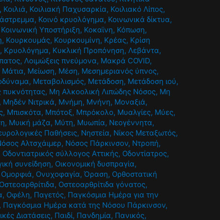
,
Κοιλιά
,
Κοιλιακή Παχυσαρκία
,
Κοιλιακό Λίπος
,
ιάστρεμμα
,
Κοινό κρυολόγημα
,
Κοινωνικά δίκτυα
,
,
Κοινωνική Υποστήριξη
,
Κοκαϊνη
,
Κόπωση
,
η
,
Κουρκουμάς
,
Κουρκουμίνη
,
Κρέας
,
Κρίση
η
,
Κρυολόγημα
,
Κυκλική Προπόνηση
,
Λεβάντα
,
ήπατος
,
Λοιμώξεις πνεύμονα
,
Μακρά COVID
,
,
Μάτια
,
Μείωση
,
Μέση
,
Μεσημεριανός ύπνος
,
οδύναμα
,
Μεταβολισμός
,
Μετάδοση
,
Μετάδοση ιού
,
ς πυκνότητας
,
Μη Αλκοολική Λιπώδης Νόσος
,
Μη
,
Μηδέν Νιτρικά
,
Μνήμη
,
Μνήνη
,
Μοναξιά
,
ς
,
Μπισκότα
,
Μπότοξ
,
Μπρόκολο
,
Μυαλγίες
,
Μύες
,
ση
,
Μυική μάζα
,
Μύτη
,
Μυωπία
,
Νεογέννητα
,
ευρολογικές Παθήσεις
,
Νηστεία
,
Νίκος Μεταξωτός
,
Νόσος Αλτσχάιμερ
,
Νόσος Πάρκινσον
,
Ντροπή
,
,
Οδοντιατρικός σύλλογος Αττικής
,
Οδοντίατρος
,
γική συνείδηση
,
Οικονομική δυσπραγία
,
,
Ομορφιά
,
Ονυχοφαγία
,
Όραση
,
Ορθοστατική
Οστεοαρθρίτιδα
,
Οστεοαρθρίτιδα γόνατος
,
α
,
Οφέλη
,
Παγετός
,
Παγκόσμια Ημέρα για την
,
Παγκόσμια Ημέρα κατά της Νόσου Πάρκινσον
,
ικές Διατάσεις
,
Παιδί
,
Πανδημία
,
Πανικός
,