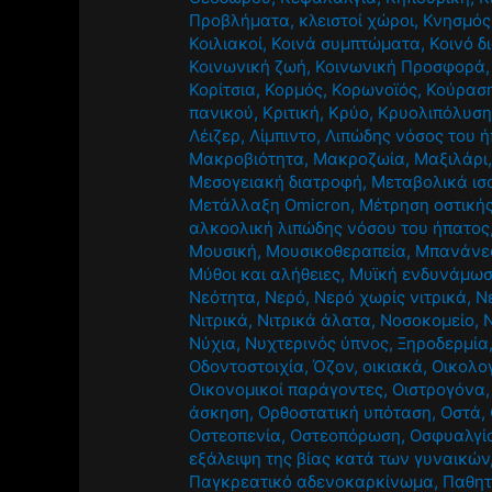
Προβλήματα
,
κλειστοί χώροι
,
Κνησμός
Κοιλιακοί
,
Κοινά συμπτώματα
,
Κοινό δ
Κοινωνική ζωή
,
Κοινωνική Προσφορά
Κορίτσια
,
Κορμός
,
Κορωνοϊός
,
Κούρασ
πανικού
,
Κριτική
,
Κρύο
,
Κρυολιπόλυσ
Λέιζερ
,
Λίμπιντο
,
Λιπώδης νόσος του 
Μακροβιότητα
,
Μακροζωία
,
Μαξιλάρι
Μεσογειακή διατροφή
,
Μεταβολικά ισ
Μετάλλαξη Omicron
,
Μέτρηση οστική
αλκοολική λιπώδης νόσου του ήπατος
Μουσική
,
Μουσικοθεραπεία
,
Μπανάνε
Μύθοι και αλήθειες
,
Μυϊκή ενδυνάμω
Νεότητα
,
Νερό
,
Νερό χωρίς νιτρικά
,
Ν
Νιτρικά
,
Νιτρικά άλατα
,
Νοσοκομείο
,
Νύχια
,
Νυχτερινός ύπνος
,
Ξηροδερμία
Οδοντοστοιχία
,
Όζον
,
οικιακά
,
Οικολο
Οικονομικοί παράγοντες
,
Οιστρογόνα
άσκηση
,
Ορθοστατική υπόταση
,
Οστά
,
Οστεοπενία
,
Οστεοπόρωση
,
Οσφυαλγί
εξάλειψη της βίας κατά των γυναικών
Παγκρεατικό αδενοκαρκίνωμα
,
Παθητ