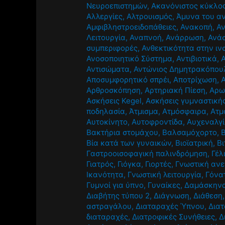
Νευροεπιστημών
,
Ακανόνιστος κύκλο
Αλλεργίες
,
Αλτρουισμός
,
Άμυνα του α
Αμφιβληστροειδοπάθειες
,
Ανακοπή
,
Α
Λειτουργία
,
Αναπνοή
,
Ανάρρωση
,
Ανά
συμπεριφορές
,
Ανθεκτικότητα στην ιν
Ανοσοποιητικό Σύστημα
,
Αντιβιοτικά
,
Αντισώματα
,
Αντώνιος Δημητρακόπου
Αποσυμφορητικό σπρέι
,
Αποτρίχωση
,
Αρθροσκόπηση
,
Αρτηριακή Πίεση
,
Αρω
Ασκήσεις Kegel
,
Ασκήσεις γυμναστική
ποδηλασία
,
Άτμισμα
,
Ατμόσφαιρα
,
Ατμ
Αυτοκίνητο
,
Αυτοφροντίδα
,
Αυχεναλγ
Βακτήρια στομάχου
,
Βαλσαμόχορτο
,
Βία κατά των γυναικών
,
Βιοϊατρική
,
Βι
Γαστροοισοφαγική παλινδρόμηση
,
Γέλ
Γιατρός
,
Γιόγκα
,
Γιορτές
,
Γνωστική αν
Ικανότητα
,
Γνωστική λειτουργία
,
Γόνα
Γυμνοί για ύπνο
,
Γυναίκες
,
Δαμάσκην
Διαβήτης τύπου 2
,
Διάγνωση
,
Διάθεση
αστραγάλου
,
Διαταραχές Ύπνου
,
Διατ
διαταραχές
,
Διατροφικές Συνήθειες
,
Δ