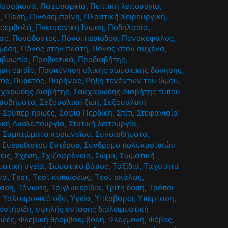
αυσίπονα
,
Παχυσαρκία
,
Πεπτική λειτουργία
,
α
,
Πίεση
,
Πινοσεμπρίνη
,
Πλαστική Χειρουργική
,
βοεμβολή
,
Πνευμονική Ίνωση
,
Ποδηλασία
,
ίας
,
Πονόδοντος
,
Πόνοι περιόδου
,
Πονοκέφαλος
,
 μέση
,
Πόνος στην πλάτη
,
Πόνος στον αυχένα
,
σβυωπία
,
Προβιοτικά
,
Προδιαβήτης
,
ση cardio
,
Προπόνηση ολικής σωματικής δόνησης
,
τος
,
Πυρετός
,
Πυρήνας
,
Ρήξη τενόντων του ώμου
,
χαρώδης Διαβήτης
,
Σακχαρώδης Διαβήτης τύπου
προβήματα
,
Σεξουαλική ζωή
,
Σεξουαλική
,
Σούπερ ήρωες
,
Σοφία Περδίκη
,
Σπίτι
,
Στεφανιαία
ική Δυσλειτουργία
,
Στυτική λειτουργία
,
,
Συμπτώματα κορωνοϊού
,
Συναισθήματα
,
 Ευερέθιστου Εντέρου
,
Σύνδρομο πολυκυστικών
εις
,
Σχέση
,
Σχιζοφρένεια
,
Σώμα
,
Σωματική
ατική υγεία
,
Σωματικό βάρος
,
Ταξίδια
,
Ταχύτητα
να
,
Τεστ
,
Τεστ κοπώσεως
,
Τεστ σκάλας
,
ραση
,
Τόνωση
,
Τριγλυκερίδια
,
Τρίτη δόση
,
Τρόποι
,
Υαλουρονικό οξύ
,
Υγεία
,
Υπέρβαροι
,
Υπέρταση
,
οστήριξη
,
υψηλής έντασης διαλειμματική
ιδές
,
Φλεβική θρομβοεμβολή
,
Φλεγμονή
,
Φόβος
,