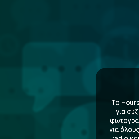
Το Hours
για συζ
φωτογραφ
για όλου
radio κ