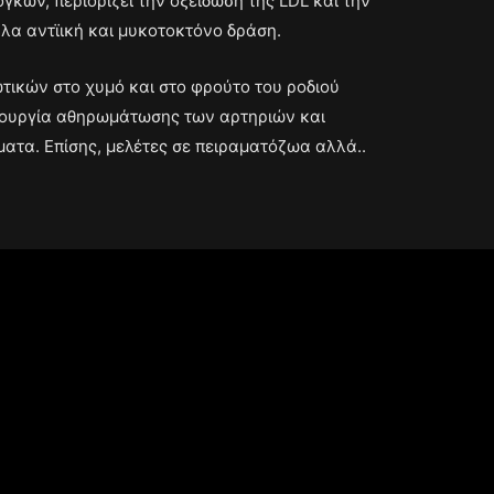
κων, περιορίζει την οξείδωση της LDL και την
λα αντϊική και μυκοτοκτόνο δράση.
τικών στο χυμό και στο φρούτο του ροδιού
ιουργία αθηρωμάτωσης των αρτηριών και
ατα. Επίσης, μελέτες σε πειραματόζωα αλλά..