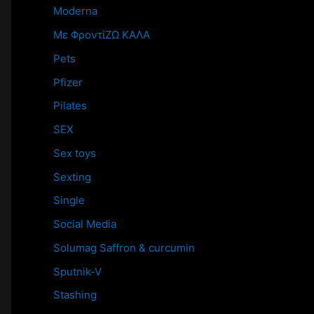
Moderna
Mε ΦροντίΖΩ ΚΑΛΑ
Pets
Pfizer
Pilates
SEX
Sex toys
Sexting
Single
Social Media
Solumag Saffron & curcumin
Sputnik-V
Stashing