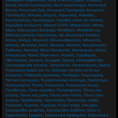
Θεοδώρου
,
Κεφαλαλγία
,
Κιλά
,
κλειστοί χώροι
,
Κνησμός
,
Κοιλιά
,
Κοινά συμπτώματα
,
Κοινό κρυολόγημα
,
Κοινωνικά
δίκτυα
,
Κοινωνική ζωή
,
Κοινωνική Προσφορά
,
Κοινωνική
Υποστήριξη
,
Κόπωση
,
Κορμός
,
Κορωνοϊός
,
Κούραση
,
Κρυολιπόλυση
,
Κρυολόγημα
,
Λιπώδης νόσος του ήπατος
,
Λοιμώξεις πνεύμονα
,
Μακρά COVID
,
Μακροζωία
,
Μάτια
,
Μέση
,
Μεσογειακή διατροφή
,
Μετάδοση
,
Μετάδοση ιού
,
Μέτρηση οστικής πυκνότητας
,
Μη Αλκοολική Λιπώδης
Νόσος
,
Μνήμη
,
Μουσική
,
Μουσικοθεραπεία
,
Μπισκότα
,
Μπότοξ
,
Μυαλγίες
,
Μύτη
,
Μυωπία
,
Νεότητα
,
Νευρολογικές
Παθήσεις
,
Νηστεία
,
Νίκος Μεταξωτός
,
Νοσοκομείο
,
Νόσος
Αλτσχάιμερ
,
Νόσος Πάρκινσον
,
Ντροπή
,
Ξηροδερμία
,
Οδοντίατρος
,
οικιακά
,
Ομορφιά
,
Όραση
,
Οστεοαρθρίτιδα
,
Οστεοαρθρίτιδα γόνατος
,
Οστεοπενία
,
Οστεοπόρωση
,
Οφέλη
,
Παγκόσμια Ημέρα για την εξάλειψη της βίας κατά των
γυναικών
,
Παθητικές Διατάσεις
,
Πανδημία
,
Παχυσαρκία
,
Πεπτική λειτουργία
,
Περιβαλλοντική Αντίληψη
,
Περπάτημα
,
Πινοσεμπρίνη
,
Πλάτη
,
Πνεύμονες
,
Πνευμονική Ίνωση
,
Πονόδοντος
,
Πόνοι περιόδου
,
Πονοκέφαλος
,
Πόνος στα
γόνατα
,
Πόνος στη μέση
,
Πόνος στην πλάτη
,
Πόνος στον
αυχένα
,
Πρεσβυωπία
,
Προπόνηση
,
Προπόνηση cardio
,
Πρόσωπο
,
Πυρετός
,
Πυρήνας
,
Ρινικό σπρέι
,
Σάκχαρο
,
Σακχαρώδης Διαβήτης
,
Σακχαρώδης Διαβήτης τύπου 2
,
Σαρκοπενία
,
Σαφράν
,
Σεξουαλικά προβήματα
,
Σεξουαλική