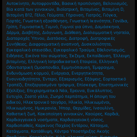
Αυτοκίνητο
,
Αυτοφροντίδα
,
Βασική προπόνηση
,
Βελονισμός
,
Βία κατά των γυναικών
,
Βιοϊατρική
,
Βιταμίνες
,
Βιταμίνη D
,
Βιταμίνη Β12
,
Γέλιο
,
Γεύματα
,
Γήρανση
,
Γιατρός
,
Γιόγκα
,
Γιορτές
,
Γνωστική εξασθένηση
,
Γνωστική Ικανότητα
,
Γονίδια
,
Γρίπη
,
Γυμναστική
,
Γυμνό
,
Γυμνοί για ύπνο
,
Δαμάσκηνα
,
Δέρμα
,
Διαβήτης
,
Διάγνωση
,
Διάθεση
,
Διαλειμματική νηστεία
,
Διαταραχές Ύπνου
,
Διατάσεις
,
Διατροφή
,
Διατροφικές
Συνήθειες
,
Διαφραγματική αναπνοή
,
Δυσκοιλιότητα
,
Εγκεφαλικό επεισόδιο
,
Εγκεφαλικό Τραύμα
,
Εθελοντισμός
,
Ειδήσεις
,
Εικόνα του σώματος
,
Έκζεμα
,
Εκπαίδευση
,
Έλλειψη
βιταμίνης
,
Ελληνική Ιατροδικαστική Εταιρεία
,
Ελληνική
Οδοντιατρική Ομοσπονδία
,
Εμμηνόπαυση
,
Έμφραγμα
,
Ενδυνάμωση κορμού
,
Ενέργεια
,
Ενεργητικότητα
,
Ενσυνειδητότητα
,
Έντερο
,
Εξαερισμός
,
Εξάψεις
,
Εορταστικό
Τραπέζι
,
Επεξεργασμένα τρόφιμα
,
Επίσκεψη
,
Επιστημονικές
Εξελίξεις
,
Επιχειρηματικά Νέα
,
Έρευνα
,
Ευκάλυπτος
,
Ευτυχία
,
Ζεστό γάλα
,
Ζωηρό περπάτημα
,
Η άποψη του
ειδικού
,
Ηλεκτρονικό τσιγάρο
,
Ηλικία
,
Ηλικιωμένοι
,
Ηλικιωμένος
,
Ημικρανία
,
Ήπαρ
,
Θερμίδες
,
Ινσουλίνη
,
Καθιστική ζωή
,
Κακοποίηση γυναικών
,
Καούρες
,
Καρδιά
,
Καρδιαγγειακά νοσήματα
,
Καρδιαγγειακή νόσος
,
Καρδιοπαθείς
,
Καρκίνος Παχέος Εντέρου
,
Κάταγμα
,
Κατάγματα
,
Κατάθλιψη
,
Κέντρα Υποστήριξης Ακοής