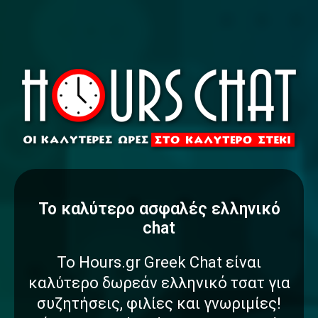
To καλύτερο
α
σ
φ
α
λ
έ
ς
ελληνικό
chat
Το Hours.gr Greek Chat είναι
καλύτερο δωρεάν ελληνικό τσατ για
συζητήσεις, φιλίες και γνωριμίες!