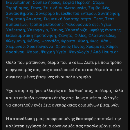
Ικανοποίηση
,
Σούπερ ήρωες
,
Σοφία Περδίκη
,
Στόμα
,
Στραβισμός
,
Στρες
,
Στυτική Δυσλειτουργία
,
Συμβουλές
,
Συναισθήματα
,
Σύνδρομο Ευερέθιστου Εντέρου
,
Συντήρηση
,
Σωματική Άσκηση
,
Σωματική δραστηριότητα
,
Τεστ
,
Τεστ
κοπώσεως
,
Τρόποι μετάδοσης
,
Υαλουρονικό οξύ
,
Υγεία
,
Υπέρταση
,
Υπερφαγία
,
Ύπνος
,
Υποστήριξη
,
υψηλής έντασης
διαλειμματική προπόνηση
,
Φαγητό
,
Φιλίες
,
Φλαβονοειδές
,
Φλεγμονή
,
Φόβος
,
Φροντίδα
,
Φρούτα
,
Φύση
,
Φως
,
Χάπι
,
Χειμώνας
,
Χριστούγεννα
,
Χρόνιος Πόνος
,
Χρώματα
,
Χώροι
πρασίνου
,
Ψάρια
,
Ψυχική Υγεία
,
Ψυχολογία
/ Από
Hours.gr
Ούλα που ματώνουν, δέρμα που σκάει… Δείτε με ποιο τρόπο
ο οργανισμός σας σας προειδοποιεί ότι τα αποθέματά του σε
συγκεκριμένες βιταμίνες είναι πολύ χαμηλά
Έχετε παρατηρήσει αλλαγές στη διάθεσή σας, το δέρμα, αλλά
και τα επίπεδα ενεργητικόητάς σας; Ίσως αυτές οι αλλαγές
να αποτελούν ενδείξεις ανεπάρκειας ορισμένων βιταμινών
Η κατανάλωση μιας ισορροπημένης διατροφής αποτελεί την
καλύτερη εγγύηση ότι ο οργανισμός σας προσλαμβάνει όλα