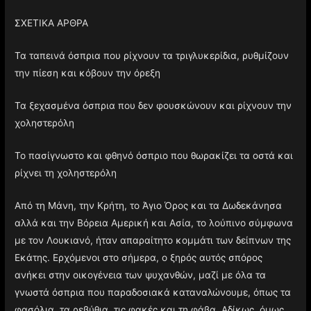
ΣΧΕΤΙΚΑ ΑΡΘΡΑ
Τα ταπεινά όσπρια που ρίχνουν τα τριγλυκερίδια, ρυθμίζουν
την πίεση και κόβουν την όρεξη
Τα ξεχασμένα όσπρια που δεν φουσκώνουν και ρίχνουν την
χοληστερόλη
Το πασίγνωστο και φθηνό όσπριο που θωρακίζει τα οστά και
ρίχνει τη χοληστερόλη
Από τη Μάνη, την Κρήτη, το Άγιο Όρος και τα Δωδεκάνησα
αλλά και την Βόρεια Αμερική και Ασία, το λούπινο σύμφωνα
με τον Λουκιανό, ήταν απαραίτητο κομμάτι των δείπνων της
Εκάτης. Ερχόμενοι στο σήμερα, ο ξηρός αυτός σπόρος
ανήκει στην οικογένεια των ψυχανθών, μαζί με όλα τα
γνωστά όσπρια που παραδοσιακά καταναλώνουμε, όπως τα
φασόλια, τα ρεβύθια, τις φακές και τη φάβα. Αδίκως, όμως,