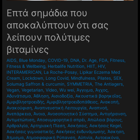
Επτά σημάδια που
αποκαλύπτουν ότι σας
λείπουν πολύτιμες
βιταμίνες
AIDS
,
Blue Monday
,
COVID-19
,
DNA
,
Dr. Age
,
FDA
,
Fitness
,
Fitness & Wellbeing
,
Herbalife Nutrition
,
HIIT
,
HIV
,
INTERAMERICAN
,
La Roche-Posay
,
Lipikar Eczema Med
Cream
,
Lockdown
,
Long Covid
,
Mindfulness
,
Pilates
,
SEX
,
Solumag Saffron & curcumin
,
SYMMETRIA
,
The Antiagers
,
Vegan
,
Vegetarian
,
Video
,
Wu wei
,
Άγγιγμα
,
Άγχος
,
Αδυνάτισμα
,
Άθληση
,
Αισιοδοξία
,
Ακουστικά βαρηκοΐας
,
Αμφιβληστροειδής
,
Αμφιβληστροειδοπάθειες
,
Ανακοπή
,
Ανακούφιση
,
Αναπνευστική Λειτουργία
,
Αναπνοή
,
Ανεπάρκεια
,
Άνοια
,
Ανοσοποιητικό Σύστημα
,
Αντιγήρανση
,
Αντιμετώπιση
,
Αποσυμφορητικό σπρέι
,
Απώλεια βάρους
,
Αρθραλγία
,
Αρτηριακή Πίεση
,
Ασκήσεις
,
Ασκήσεις Kegel
,
Ασκήσεις γυμναστικής
,
Ασκήσεις ενδυνάμωσης
,
Άσκηση
,
Άτμισμα
,
Ατμοσφαιρική Ρύπανση
,
Αϋπνία
,
Αυτοεικόνα
,