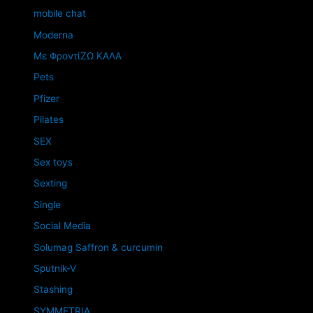
mobile chat
Moderna
Mε ΦροντίΖΩ ΚΑΛΑ
Pets
Pfizer
Pilates
SEX
Sex toys
Sexting
Single
Social Media
Solumag Saffron & curcumin
Sputnik-V
Stashing
SYMMETRIA