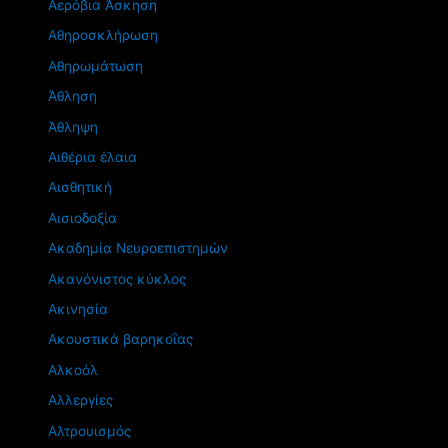
Αερόβια Άσκηση
Αθηροσκλήρωση
Αθηρωμάτωση
Άθληση
Άθληψη
Αιθέρια έλαια
Αισθητική
Αισιοδοξία
Ακαδημία Νευροεπιστημών
Ακανόνιστος κύκλος
Ακινησία
Ακουστικά βαρηκοΐας
Αλκοόλ
Αλλεργίες
Αλτρουισμός